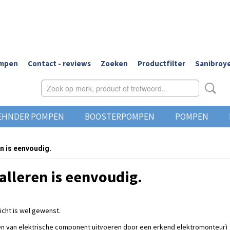
ompen
Contact - reviews
Zoeken
Productfilter
Sanibroye
EHNDER POMPEN
BOOSTERPOMPEN
POMPEN
en is eenvoudig.
alleren is eenvoudig.
zicht is wel gewenst.
gen van elektrische component uitvoeren door een erkend elektromonteur)