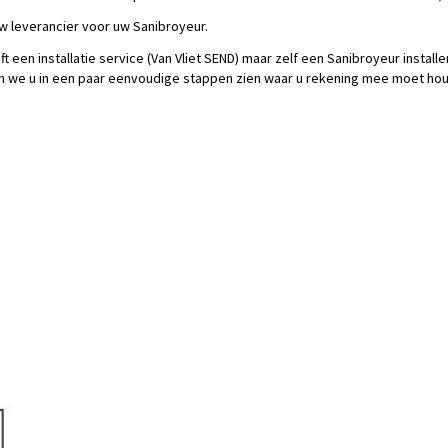
 leverancier voor uw Sanibroyeur.
en installatie service (Van Vliet SEND) maar zelf een Sanibroyeur installere
n we u in een paar eenvoudige stappen zien waar u rekening mee moet houde