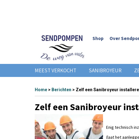
Shop
Over Sendp
MEEST VERKOCHT
SANIBROYEUR
Z
Home
>
Berichten
> Zelf een Sanibroyeur installer
Zelf een Sanibroyeur inst
Enig technisch in
(laat het aanleg