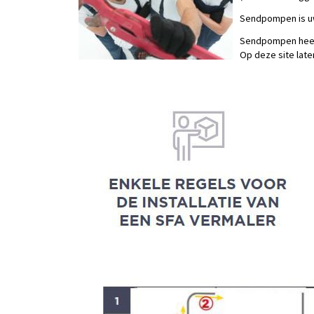
Sendpompen is uw
Sendpompen heeft e
Op deze site late