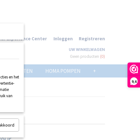
ur Experience Center
Inloggen
Registreren
UW WINKELWAGEN
Geen producten
(0)
POMPPUTTEN
HOMA POMPEN
+
ties en het
9,6
ertentie-
rmatie
ruik van
 akkoord