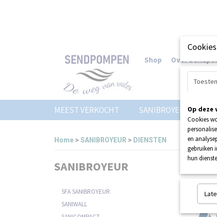
Cookies
Shop
Over Sendp
Toeste
MEEST VERKOCHT
SANIBROYEUR
Op deze 
Z
Cookies wo
personalise
en analysep
Home
>
SANIBROYEUR
>
DIENSTEN
gebruiken 
hun dienste
SANIBROYEUR
Sorteer
SFA SANIBROYEUR
Late
SANIWALL
SANICOMPACT