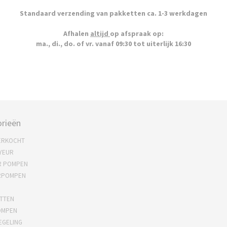
Standaard verzending van pakketten ca. 1-3 werkdagen
Afhalen
altijd
op afspraak op:
ma., di., do. of vr. vanaf 09:30 tot uiterlijk 16:30
rieën
ERKOCHT
YEUR
R POMPEN
RPOMPEN
TTEN
OMPEN
EGELING