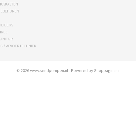
NGSKASTEN
OEBEHOREN
HEIDERS
IRES
ANITAIR
NG / AFVOERTECHNIEK
© 2026 www.sendpompen.nl - Powered by Shoppagina.nl