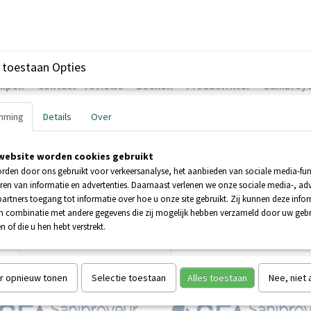
 toestaan Opties
ompen
Contact - reviews
Zoeken
Productfilter
Sanibroye
mming
Details
Over
website worden cookies gebruikt
EHNDER POMPEN
BOOSTERPOMPEN
POMPEN
rden door ons gebruikt voor verkeersanalyse, het aanbieden van sociale media-func
ren van informatie en advertenties. Daarnaast verlenen we onze sociale media-, adv
artners toegang tot informatie over hoe u onze site gebruikt. Zij kunnen deze info
in combinatie met andere gegevens die zij mogelijk hebben verzameld door uw geb
n of die u hen hebt verstrekt.
 op:
r opnieuw tonen
Selectie toestaan
Alles toestaan
Nee, niet