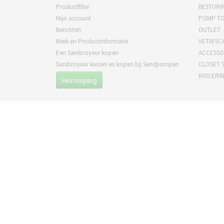
Productfilter
BESTURI
Mijn account
POMP T
Berichten
OUTLET
Merk en Productinformatie
VETAFSC
Een Sanibroyeur kopen
ACCESSO
Sanibroyeur kiezen en kopen bij Sendpompen
CLOSET S
RIOLERI
Herroeping