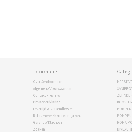
Informatie
Catego
Over Sendpompen
MEEST V
Algemene Voorwaarden
SANIBRO
Contact - reviews
ZEHNDE
Privacyverklaring
BOOSTE
Levertijd & verzendkosten
POMPEN
Retourneren/herroepingsrecht
POMPPU
Garantie/Klachten
HOMA P
Zoeken
NIVEAUR