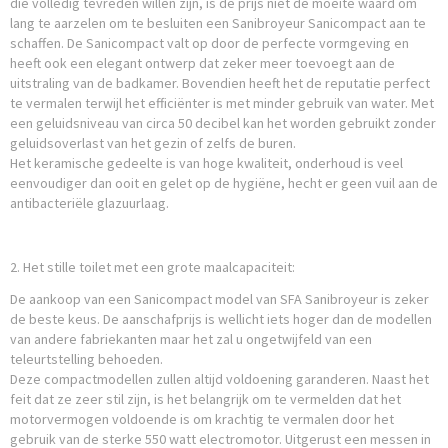
die volledig tevreden willen zijn, is de prijs niet de moeite waard om
lang te aarzelen om te besluiten een Sanibroyeur Sanicompact aan te
schaffen. De Sanicompact valt op door de perfecte vormgeving en
heeft ook een elegant ontwerp dat zeker meer toevoegt aan de
uitstraling van de badkamer. Bovendien heeft het de reputatie perfect
te vermalen terwijl het efficiënter is met minder gebruik van water. Met
een geluidsniveau van circa 50 decibel kan het worden gebruikt zonder
geluidsoverlast van het gezin of zelfs de buren.
Het keramische gedeelte is van hoge kwaliteit, onderhoud is veel
eenvoudiger dan ooit en gelet op de hygiëne, hecht er geen vuil aan de
antibacteriële glazuurlaag.
2. Het stille toilet met een grote maalcapaciteit:
De aankoop van een Sanicompact model van SFA Sanibroyeur is zeker
de beste keus. De aanschafprijs is wellicht iets hoger dan de modellen
van andere fabriekanten maar het zal u ongetwijfeld van een
teleurtstelling behoeden.
Deze compactmodellen zullen altijd voldoening garanderen. Naast het
feit dat ze zeer stil zijn, is het belangrijk om te vermelden dat het
motorvermogen voldoende is om krachtig te vermalen door het
gebruik van de sterke 550 watt electromotor. Uitgerust een messen in