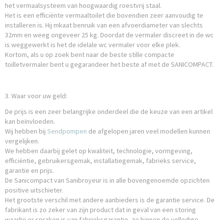
het vermaalsysteem van hoogwaardig roestvrij staal.
Het is een efficiënte vermaaltoilet die bovendien zeer aanvoudig te
installeren is. Hij mkaat benruik van een afvoerdiameter van slechts
32mm en weeg ongeveer 25 kg. Doordat de vermaler discreet in de wc
is weggewerkt is het de idelale wc vermaler voor elke plek.
Kortom, als u op zoek bent naar de beste stille compacte
toilletvermaler bent u gegarandeer het beste af met de SANICOMPACT.
3. Waar voor uw geld:
De prijs is een zeer belangrijke onderdeel die de keuze van een artikel
kan beïnvloeden.
Wij hebben bij
Sendpompen
de afgelopen jaren veel modellen kunnen
vergelijken.
We hebben daarbij gelet op kwaliteit, technologie, vormgeving,
efficiëntie, gebruikersgemak, installatiegemak, fabrieks service,
garantie en prijs.
De Sanicompact van Sanibroyeur is in alle bovengenoemde opzichten
positive uitschieter.
Het grootste verschil met andere aanbieders is de garantie service. De
fabrikant is zo zeker van zijn product dat in geval van een storing
waarbij er spraken is van fabrieksgarantie, ze binnen de volledige