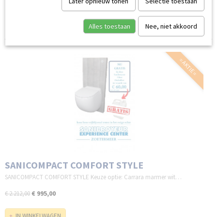
Later opnieuw tonen
Selectie toestaan
Sorteer op:
Alles toestaan
Nee, niet akkoord
= AKTIE =
SANICOMPACT COMFORT STYLE
SANICOMPACT COMFORT STYLE Keuze optie: Carrara marmer wit…
€ 995,00
€ 2.212,00
IN WINKELWAGEN