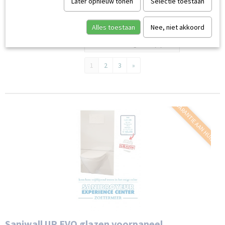
Later opnieuw tonen
Selectie toestaan
Alles toestaan
Nee, niet akkoord
Sorteer op:
1
2
3
»
GARANTIE AAN HUIS
Saniwall UP EVO glazen voorpaneel