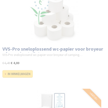
VVS-Pro sneloplossend wc-papier voor broyeur
of camping toilet
VVS-Pro sneloplossend wc-papier voor broyeur of camping…
€ 4,80
€ 6,49
IN WINKELWAGEN
=AKTIE=