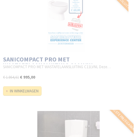
SANICOMPACT PRO MET
WASTAFELAANSLUITING C11LVNL
SANICOMPACT PRO MET WASTAFELAANSLUITING C11LVNL Deze…
€ 995,00
€ 1.864,61
IN WINKELWAGEN
LAAGSTE PRIJS GARANT