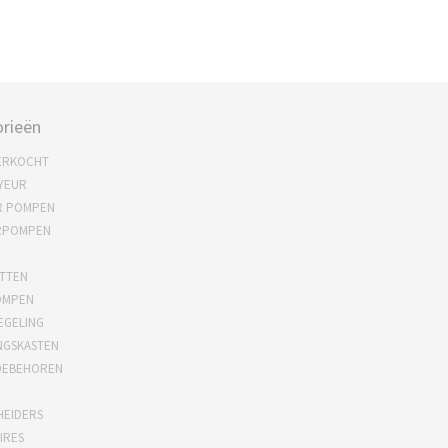
rieën
ERKOCHT
YEUR
R POMPEN
RPOMPEN
TTEN
OMPEN
EGELING
NGSKASTEN
OEBEHOREN
HEIDERS
IRES