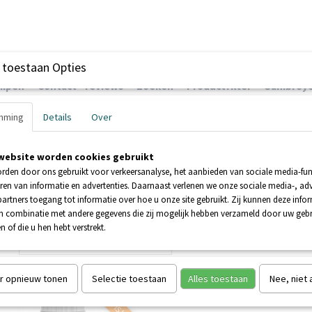
 toestaan Opties
ompen
Contact - reviews
Zoeken
Productfilter
Sanibroye
mming
Details
Over
website worden cookies gebruikt
EHNDER POMPEN
BOOSTERPOMPEN
POMPEN
rden door ons gebruikt voor verkeersanalyse, het aanbieden van sociale media-func
ren van informatie en advertenties. Daarnaast verlenen we onze sociale media-, adv
artners toegang tot informatie over hoe u onze site gebruikt. Zij kunnen deze info
in combinatie met andere gegevens die zij mogelijk hebben verzameld door uw geb
n of die u hen hebt verstrekt.
 op:
r opnieuw tonen
Selectie toestaan
Alles toestaan
Nee, niet