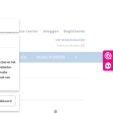
ur Experience Center
Inloggen
Registreren
UW WINKELWAGEN
Geen producten
(0)
POMPPUTTEN
HOMA POMPEN
+
ties en het
9,6
ertentie-
rmatie
ruik van
 akkoord