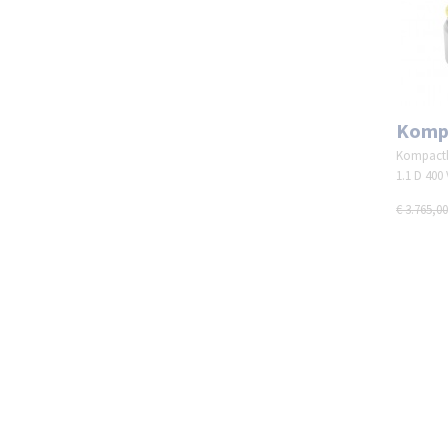
Kompa
Kompactb
1.1 D 400
€ 3.765,00