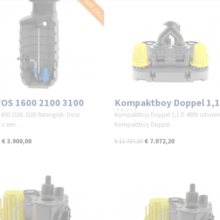
GRATIS INST.CALC.
OS 1600 2100 3100
Kompaktboy Doppel 1,1
400V
600 2100 3100 Belangrijk: Deze
Kompaktboy Doppel 1,1 D 400V uitvoer
is een…
Kompaktboy Doppel…
€ 3.900,00
€ 7.072,20
€ 11.787,00