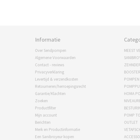
Informatie
Catego
Over Sendpompen
MEEST V
Algemene Voorwaarden
SANIBRO
Contact - reviews
ZEHNDE
Privacyverklaring
BOOSTE
Levertijd & verzendkosten
POMPEN
Retourneren/herroepingsrecht
POMPPU
Garantie/Klachten
HOMA P
Zoeken
NIVEAUR
Productfilter
BESTURI
Mijn account
POMP T
Berichten
OUTLET
Merk en Productinformatie
VETAFSC
Een Sanibroyeur kopen
ACCESSO