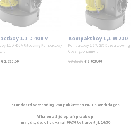
ctboy 1.1 D 400 V
Kompaktboy 1,1 W 230
oy 1.1 D 400 V Uitvoering Kompactboy
Kompaktboy 1,1 W 230 Deze uitvoering 
 V…
Opvangcontainer…
€ 2.635,50
€ 2.628,00
€ 3.755,00
Standaard verzending van pakketten ca. 1-3 werkdagen
Afhalen
altijd
op afspraak op:
ma., di., do. of vr. vanaf 09:30 tot uiterlijk 16:30