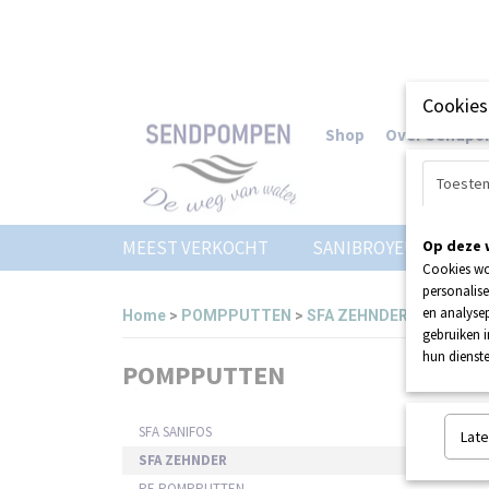
Cookies
Shop
Over Sendp
Toeste
MEEST VERKOCHT
SANIBROYEUR
Op deze 
Z
Cookies wo
personalise
en analysep
Home
>
POMPPUTTEN
>
SFA ZEHNDER
gebruiken 
hun dienste
POMPPUTTEN
Sorteer
SFA SANIFOS
Late
SFA ZEHNDER
PE POMPPUTTEN