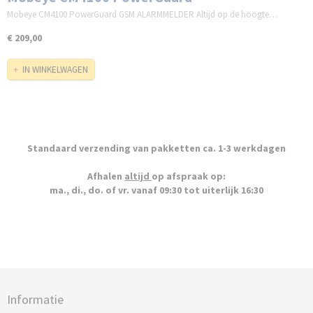
Mobeye CM4100 PowerGuard GSM ALARMMELDER Altijd op de hoogte…
€ 209,00
IN WINKELWAGEN
Standaard verzending van pakketten ca. 1-3 werkdagen
Afhalen
altijd
op afspraak op:
ma., di., do. of vr. vanaf 09:30 tot uiterlijk 16:30
Informatie