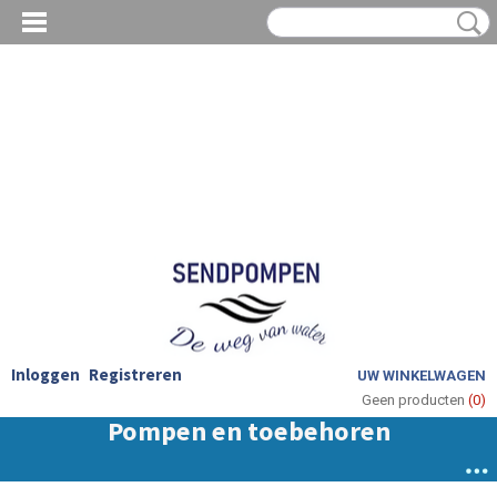
Inloggen
Registreren
UW WINKELWAGEN
Geen producten
(0)
Pompen en toebehoren
Dé Sanibroyeur winkel!
Welkom bij Sendpompen.nl