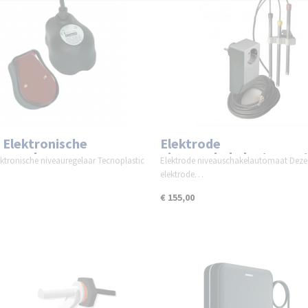
- Elektronische
Elektrode
uregelaar
niveauschakelautomaa
ektronische niveauregelaar Tecnoplastic
Elektrode niveauschakelautomaat Deze
…
elektrode…
€ 155,00