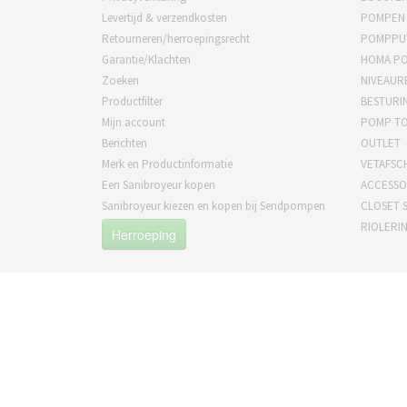
Levertijd & verzendkosten
POMPEN
Retourneren/herroepingsrecht
POMPPU
Garantie/Klachten
HOMA P
Zoeken
NIVEAUR
Productfilter
BESTURI
Mijn account
POMP T
Berichten
OUTLET
Merk en Productinformatie
VETAFSC
Een Sanibroyeur kopen
ACCESSO
Sanibroyeur kiezen en kopen bij Sendpompen
CLOSET S
RIOLERI
Herroeping