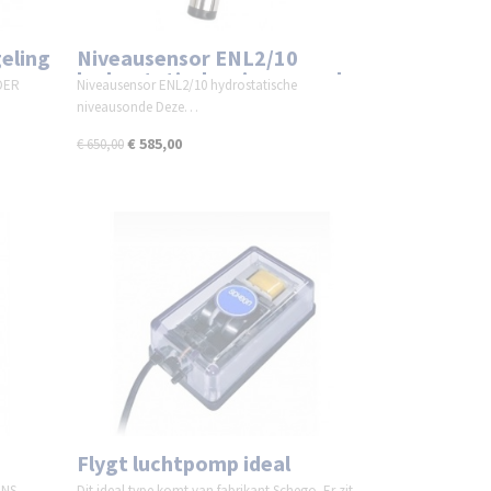
eling
Niveausensor ENL2/10
hydrostatische niveausonde
NDER
Niveausensor ENL2/10 hydrostatische
niveausonde Deze…
€ 585,00
€ 650,00
Flygt luchtpomp ideal
ENS
Dit ideal type komt van fabrikant Schego. Er zit