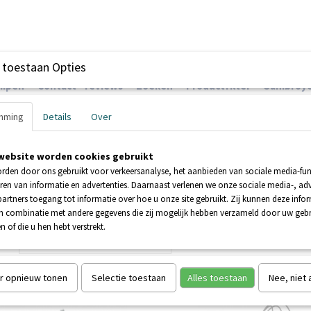
 toestaan Opties
ompen
Contact - reviews
Zoeken
Productfilter
Sanibroye
mming
Details
Over
website worden cookies gebruikt
EHNDER POMPEN
BOOSTERPOMPEN
POMPEN
rden door ons gebruikt voor verkeersanalyse, het aanbieden van sociale media-func
ren van informatie en advertenties. Daarnaast verlenen we onze sociale media-, adv
artners toegang tot informatie over hoe u onze site gebruikt. Zij kunnen deze info
in combinatie met andere gegevens die zij mogelijk hebben verzameld door uw geb
n of die u hen hebt verstrekt.
 op:
r opnieuw tonen
Selectie toestaan
Alles toestaan
Nee, niet