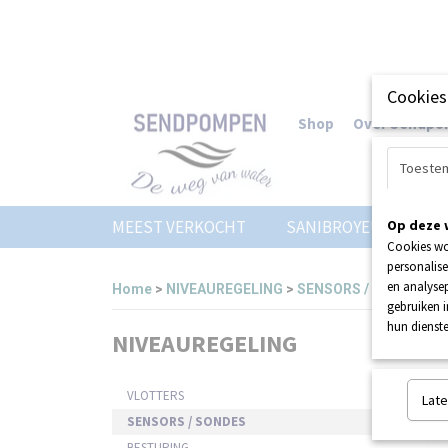
Cookies
Shop
Over Sendp
Toeste
MEEST VERKOCHT
SANIBROYEUR
Op deze 
Z
Cookies wo
personalise
en analysep
Home
>
NIVEAUREGELING
>
SENSORS / SONDES
gebruiken 
hun dienste
NIVEAUREGELING
Sorteer
VLOTTERS
Late
SENSORS / SONDES
BESTURING