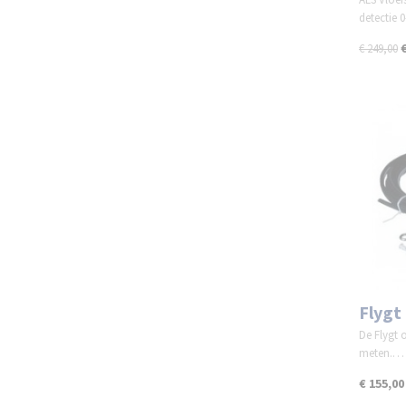
detectie
€ 249,00
Flygt
De Flygt 
meten.…
€ 155,00