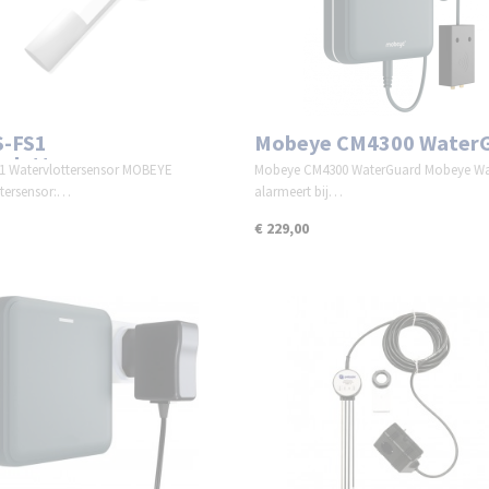
S-FS1
Mobeye CM4300 Water
vlottersensor
1 Watervlottersensor MOBEYE
Mobeye CM4300 WaterGuard Mobeye Wa
ttersensor:…
alarmeert bij…
€ 229,00