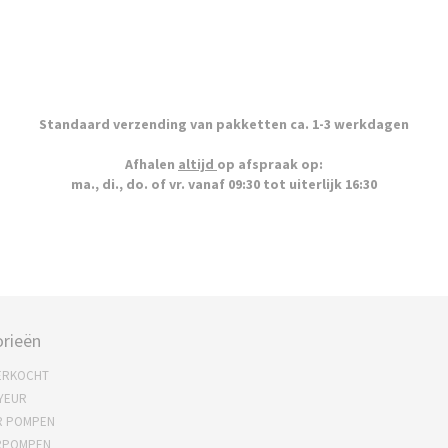
Standaard verzending van pakketten ca. 1-3 werkdagen
Afhalen
altijd
op afspraak op:
ma., di., do. of vr. vanaf 09:30 tot uiterlijk 16:30
rieën
ERKOCHT
YEUR
R POMPEN
RPOMPEN