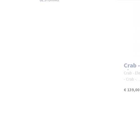
Crab 
nivea
Crab - El
- Crab -
€ 139,00