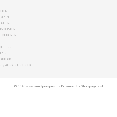
TTEN
OMPEN
EGELING
NGSKASTEN
OEBEHOREN
HEIDERS
IRES
ANITAIR
NG / AFVOERTECHNIEK
© 2026 www.sendpompen.nl - Powered by Shoppagina.nl