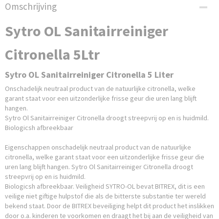
Netto gewicht
Omschrijving
5,50 Kg
Bruto gewicht
Sytro OL Sanitairreiniger
6,00 Kg
Citronella 5Ltr
Sytro OL Sanitairreiniger Citronella 5 Liter
Onschadelijk neutraal product van de natuurlijke citronella, welke
garant staat voor een uitzonderlijke frisse geur die uren lang blijft
hangen.
Sytro Ol Sanitairreiniger Citronella droogt streepvrij op en is huidmild.
Biologicsh afbreekbaar
Eigenschappen onschadelijk neutraal product van de natuurlijke
citronella, welke garant staat voor een uitzonderlijke frisse geur die
uren lang blijft hangen. Sytro Ol Sanitairreiniger Citronella droogt
streepvrij op en is huidmild.
Biologicsh afbreekbaar. Veiligheid SYTRO-OL bevat BITREX, dit is een
veilige niet giftige hulpstof die als de bitterste substantie ter wereld
bekend staat. Door de BITREX beveiliging helpt dit product het inslikken
door o.a. kinderen te voorkomen en draagt het bij aan de veiligheid van