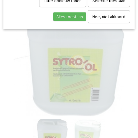
Later opnieuw tonen
Selectie toestaan
Alles toestaan
Nee, niet akkoord