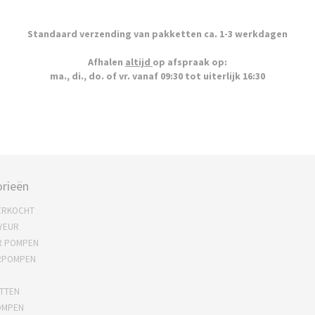
Standaard verzending van pakketten ca. 1-3 werkdagen
Afhalen
altijd
op afspraak op:
ma., di., do. of vr. vanaf 09:30 tot uiterlijk 16:30
rieën
ERKOCHT
YEUR
R POMPEN
RPOMPEN
TTEN
OMPEN