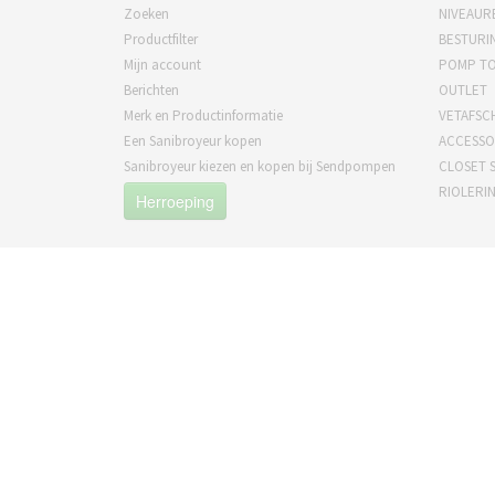
Zoeken
NIVEAUR
Productfilter
BESTURI
Mijn account
POMP T
Berichten
OUTLET
Merk en Productinformatie
VETAFSC
Een Sanibroyeur kopen
ACCESSO
Sanibroyeur kiezen en kopen bij Sendpompen
CLOSET S
RIOLERI
Herroeping