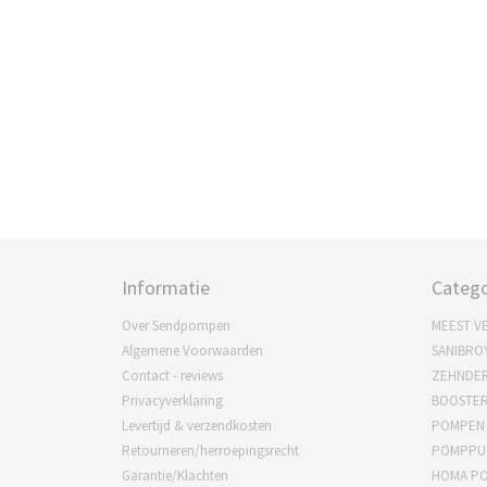
Informatie
Catego
Over Sendpompen
MEEST V
Algemene Voorwaarden
SANIBRO
Contact - reviews
ZEHNDE
Privacyverklaring
BOOSTE
Levertijd & verzendkosten
POMPEN
Retourneren/herroepingsrecht
POMPPU
Garantie/Klachten
HOMA P