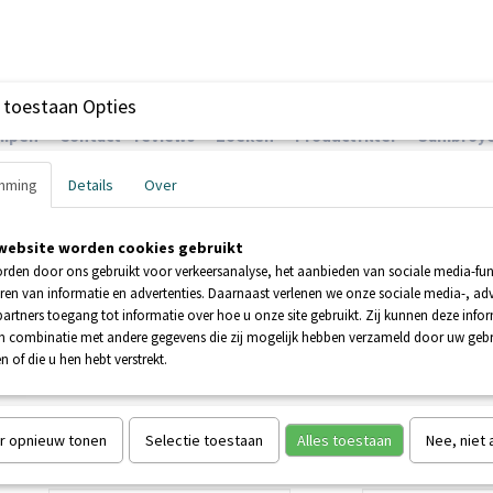
 toestaan Opties
ompen
Contact - reviews
Zoeken
Productfilter
Sanibroye
mming
Details
Over
website worden cookies gebruikt
EHNDER POMPEN
BOOSTERPOMPEN
POMPEN
rden door ons gebruikt voor verkeersanalyse, het aanbieden van sociale media-func
ren van informatie en advertenties. Daarnaast verlenen we onze sociale media-, adv
artners toegang tot informatie over hoe u onze site gebruikt. Zij kunnen deze info
HNDER SFA
in combinatie met andere gegevens die zij mogelijk hebben verzameld door uw geb
n of die u hen hebt verstrekt.
ZPS ZEHNDER SFA
€ 812,40
€ 1354,00
(inclusief btw 21%)
r opnieuw tonen
Selectie toestaan
Alles toestaan
Nee, niet
ZPS ZEHNDER SFA
Aantal