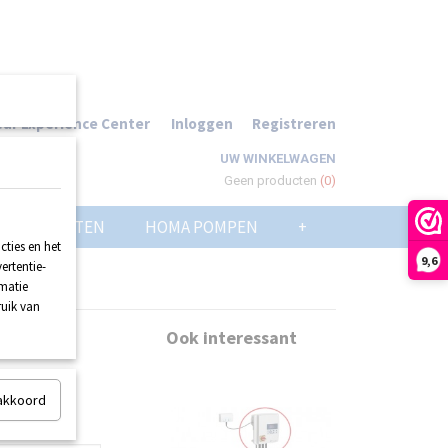
ur Experience Center
Inloggen
Registreren
UW WINKELWAGEN
Geen producten
(0)
POMPPUTTEN
HOMA POMPEN
+
ties en het
9,6
ertentie-
rmatie
ruik van
Ook interessant
 akkoord