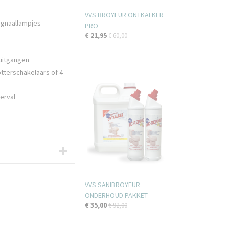
VVS BROYEUR ONTKALKER
ignaallampjes
PRO
€ 21,95
€ 60,00
 uitgangen
terschakelaars of 4 -
erval
VVS SANIBROYEUR
ONDERHOUD PAKKET
€ 35,00
€ 92,00