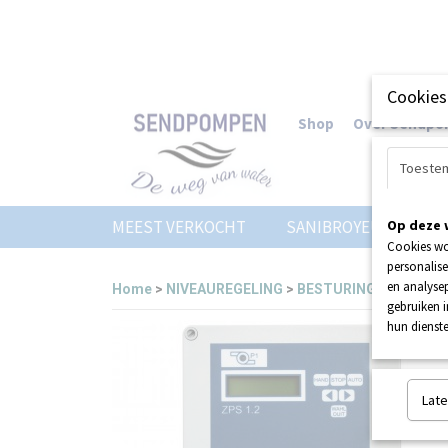
Cookies
Shop
Over Sendp
Toeste
MEEST VERKOCHT
SANIBROYEUR
Op deze 
Z
Cookies wo
personalise
en analysep
Home
>
NIVEAUREGELING
>
BESTURING
>
ZPS ZE
gebruiken 
hun dienste
Late