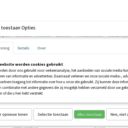
 toestaan Opties
ompen
Contact - reviews
Zoeken
Productfilter
Sanibroye
mming
Details
Over
website worden cookies gebruikt
EHNDER POMPEN
BOOSTERPOMPEN
POMPEN
rden door ons gebruikt voor verkeersanalyse, het aanbieden van sociale media-func
ren van informatie en advertenties. Daarnaast verlenen we onze sociale media-, adv
artners toegang tot informatie over hoe u onze site gebruikt. Zij kunnen deze info
CON 16
in combinatie met andere gegevens die zij mogelijk hebben verzameld door uw geb
n of die u hen hebt verstrekt.
HOMA HCON 16
€ 927,00
€ 1030,00
(inclusief btw 21%)
r opnieuw tonen
Selectie toestaan
Alles toestaan
Nee, niet
Levertijd 2 werkdagen