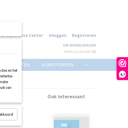
ur Experience Center
Inloggen
Registreren
UW WINKELWAGEN
Geen producten
(0)
POMPPUTTEN
HOMA POMPEN
+
ties en het
9,7
ertentie-
rmatie
ruik van
Ook interessant
 akkoord