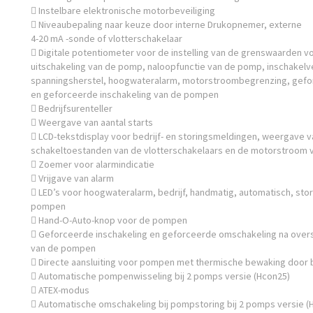
 Instelbare elektronische motorbeveiliging
 Niveaubepaling naar keuze door interne Drukopnemer, externe
4-20 mA -sonde of vlotterschakelaar
 Digitale potentiometer voor de instelling van de grenswaarden vo
uitschakeling van de pomp, naloopfunctie van de pomp, inschakelv
spanningsherstel, hoogwateralarm, motorstroombegrenzing, gef
en geforceerde inschakeling van de pompen
 Bedrijfsurenteller
 Weergave van aantal starts
 LCD-tekstdisplay voor bedrijf- en storingsmeldingen, weergave v
schakeltoestanden van de vlotterschakelaars en de motorstroom
 Zoemer voor alarmindicatie
 Vrijgave van alarm
 LED’s voor hoogwateralarm, bedrijf, handmatig, automatisch, stor
pompen
 Hand-O-Auto-knop voor de pompen
 Geforceerde inschakeling en geforceerde omschakeling na oversc
van de pompen
 Directe aansluiting voor pompen met thermische bewaking door 
 Automatische pompenwisseling bij 2 pomps versie (Hcon25)
 ATEX-modus
 Automatische omschakeling bij pompstoring bij 2 pomps versie (