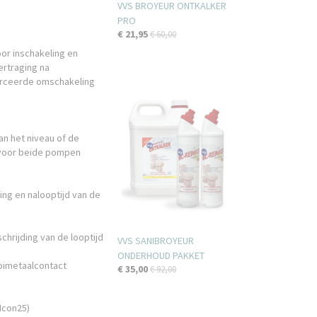
VVS BROYEUR ONTKALKER
PRO
€ 21,95
€ 60,00
or inschakeling en
ertraging na
orceerde omschakeling
an het niveau of de
 voor beide pompen
ing en nalooptijd van de
hrijding van de looptijd
VVS SANIBROYEUR
ONDERHOUD PAKKET
bimetaalcontact
€ 35,00
€ 92,00
Hcon25)