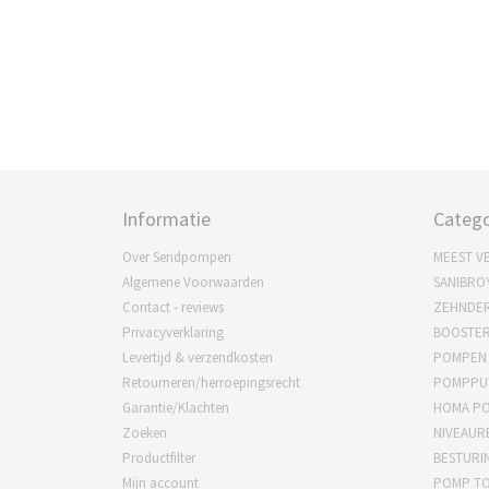
Informatie
Catego
Over Sendpompen
MEEST V
Algemene Voorwaarden
SANIBRO
Contact - reviews
ZEHNDE
Privacyverklaring
BOOSTE
Levertijd & verzendkosten
POMPEN
Retourneren/herroepingsrecht
POMPPU
Garantie/Klachten
HOMA P
Zoeken
NIVEAUR
Productfilter
BESTURI
Mijn account
POMP T