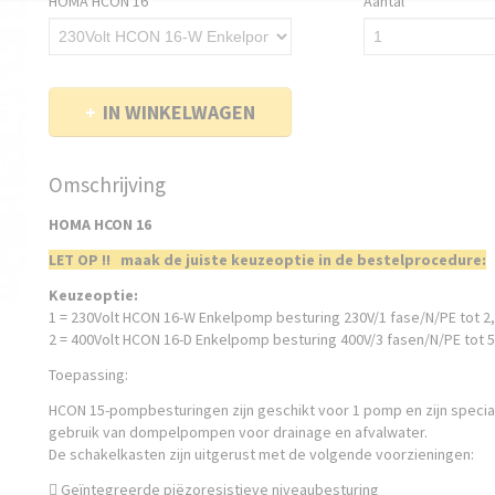
HOMA HCON 16
Aantal
IN WINKELWAGEN
Omschrijving
HOMA HCON 16
LET OP !! maak de juiste keuzeoptie in de bestelprocedure:
Keuzeoptie:
1 = 230Volt HCON 16-W Enkelpomp besturing 230V/1 fase/N/PE tot 2,
2 = 400Volt HCON 16-D Enkelpomp besturing 400V/3 fasen/N/PE tot 5
Toepassing:
HCON 15-pompbesturingen zijn geschikt voor 1 pomp en zijn specia
gebruik van dompelpompen voor drainage en afvalwater.
De schakelkasten zijn uitgerust met de volgende voorzieningen:
 Geïntegreerde piëzoresistieve niveaubesturing