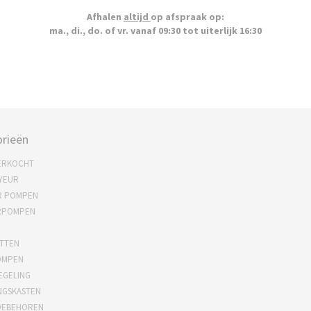
Afhalen
altijd
op afspraak op:
ma., di., do. of vr. vanaf 09:30 tot uiterlijk 16:30
rieën
ERKOCHT
YEUR
R POMPEN
RPOMPEN
TTEN
OMPEN
EGELING
NGSKASTEN
OEBEHOREN