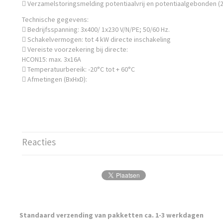
 Verzamelstoringsmelding potentiaalvrij en potentiaalgebonden (
Technische gegevens:
 Bedrijfsspanning: 3x400/ 1x230 V/N/PE; 50/60 Hz.
 Schakelvermogen: tot 4 kW directe inschakeling
 Vereiste voorzekering bij directe:
HCON15: max. 3x16A
 Temperatuurbereik: -20°C tot + 60°C
 Afmetingen (BxHxD):
Reacties
Standaard verzending van pakketten ca. 1-3 werkdagen