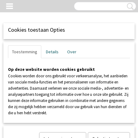
Cookies toestaan Opties
Toestemming
Details
Over
Op deze website worden cookies gebruikt
Cookies worden door ons gebruikt voor verkeersanalyse, het aanbieden
van sociale media-functies en het personaliseren van informatie en
advertenties. Daarnaast verlenen we onze sociale media-, advertentie- en
analysepartners toegang tot informatie over hoe u onze site gebruikt. Zij
kunnen deze informatie gebruiken in combinatie met andere gegevens
Inloggen
Registreren
UW WINKELWAGEN
die zij mogelijk hebben verzameld door uw gebruik van hun diensten of
Geen producten
(0)
die u hen hebt verstrekt.
Home
>
NIVEAUREGELING
>
BESTURING
>
KSB LevelControl voor
Mini-Compacta