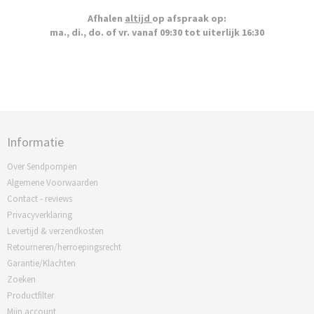
Afhalen
altijd
op afspraak op:
ma., di., do. of vr. vanaf 09:30 tot uiterlijk 16:30
Informatie
Over Sendpompen
Algemene Voorwaarden
Contact - reviews
Privacyverklaring
Levertijd & verzendkosten
Retourneren/herroepingsrecht
Garantie/Klachten
Zoeken
Productfilter
Mijn account