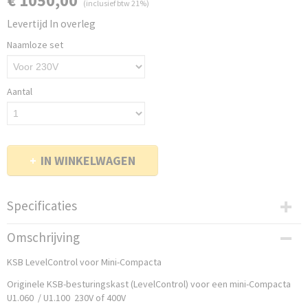
€ 1050,00
(inclusief btw 21%)
Levertijd In overleg
Naamloze set
Aantal
IN WINKELWAGEN
Specificaties
Bruto gewicht
Omschrijving
10,00 Kg
KSB LevelControl voor Mini-Compacta
Originele KSB-besturingskast (LevelControl) voor een mini-Compacta
U1.060 / U1.100 230V of 400V