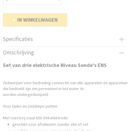
IN WINKELWAGEN
Specificaties
Afmetingen (l,b,h)
Omschrijving
8,44 x 1,92 x 1,92 cm
Set van drie elektrische Niveau Sonde's ENS
Ontworpen voor bedrading connectie van alle apparaten en apparatuur
die bedoeld zijn om permanent in het water te
worden ondergedompeld .
Voor tanks en (on)diepe putten.
Met roestvrij staal AISI 304-elektrode
geschikt voor afvalwater zonder olie of vet