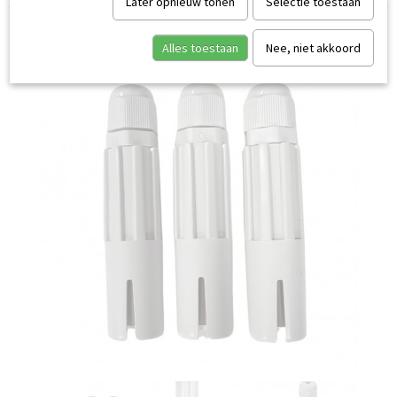
Later opnieuw tonen
Selectie toestaan
Alles toestaan
Nee, niet akkoord