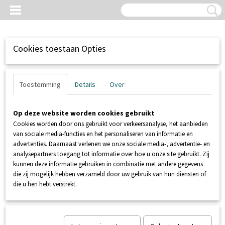
Cookies toestaan Opties
Toestemming
Details
Over
Op deze website worden cookies gebruikt
Cookies worden door ons gebruikt voor verkeersanalyse, het aanbieden
van sociale media-functies en het personaliseren van informatie en
advertenties. Daarnaast verlenen we onze sociale media-, advertentie- en
analysepartners toegang tot informatie over hoe u onze site gebruikt. Zij
kunnen deze informatie gebruiken in combinatie met andere gegevens
Inloggen
Registreren
UW WINKELWAGEN
die zij mogelijk hebben verzameld door uw gebruik van hun diensten of
Geen producten
(0)
die u hen hebt verstrekt.
Home
>
NIVEAUREGELING
>
SENSORS / SONDES
>
Set van drie
elektrische Niveau Sonde's ENS