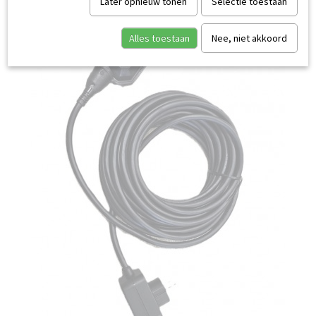
Later opnieuw tonen
Selectie toestaan
Alles toestaan
Nee, niet akkoord