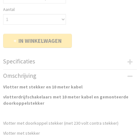
Aantal
IN WINKELWAGEN
Specificaties
Productcode
Omschrijving
472-137
Vlotter met stekker en 10 meter kabel
Netto gewicht
4,50 Kg
vlotterdrijfschakelaars met 10 meter kabel en gemonteerde
Bruto gewicht
doorkoppelstekker
5,00 Kg
Vlotter met doorkoppel stekker (met 230 volt contra stekker)
Vlotter met stekker