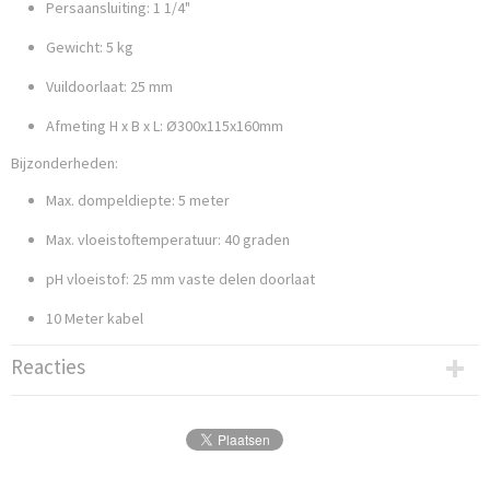
Persaansluiting: 1 1/4"
Gewicht: 5 kg
Vuildoorlaat: 25 mm
Afmeting H x B x L: Ø300x115x160mm
Bijzonderheden:
Max. dompeldiepte: 5 meter
Max. vloeistoftemperatuur: 40 graden
pH vloeistof: 25 mm vaste delen doorlaat
10 Meter kabel
Reacties