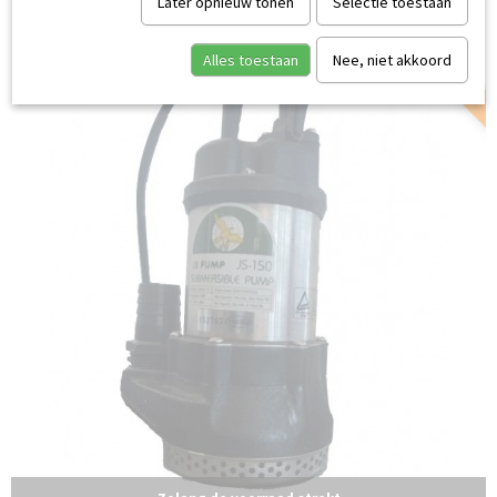
Later opnieuw tonen
Selectie toestaan
OUTLET
Alles toestaan
Nee, niet akkoord