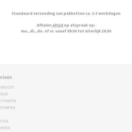
Standaard verzending van pakketten ca. 1-3 werkdagen
Afhalen
altijd
op afspraak op:
ma., di., do. of vr. vanaf 09:30 tot uiterlijk 16:30
rieën
ERKOCHT
YEUR
R POMPEN
RPOMPEN
TTEN
OMPEN