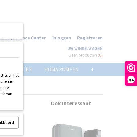
ur Experience Center
Inloggen
Registreren
UW WINKELWAGEN
Geen producten
(0)
POMPPUTTEN
HOMA POMPEN
+
ties en het
9,6
ertentie-
rmatie
ruik van
sor
Ook interessant
 akkoord