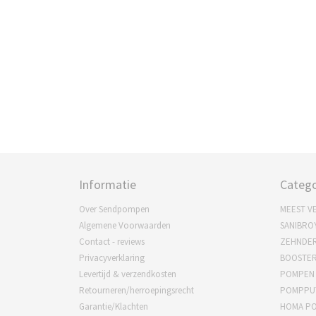
Informatie
Catego
Over Sendpompen
MEEST V
Algemene Voorwaarden
SANIBRO
Contact - reviews
ZEHNDE
Privacyverklaring
BOOSTE
Levertijd & verzendkosten
POMPEN
Retourneren/herroepingsrecht
POMPPU
Garantie/Klachten
HOMA P