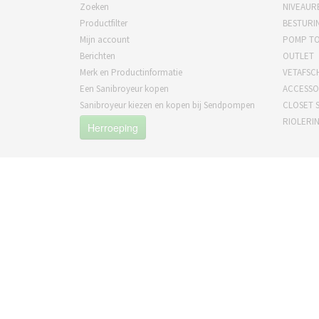
Zoeken
NIVEAUR
Productfilter
BESTURI
Mijn account
POMP T
Berichten
OUTLET
Merk en Productinformatie
VETAFSC
Een Sanibroyeur kopen
ACCESSO
Sanibroyeur kiezen en kopen bij Sendpompen
CLOSET S
RIOLERI
Herroeping