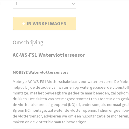
IN WINKELWAGEN
Omschrijving
AC-WS-FS1 Watervlottersensor
MOBEYE Watervlottersensor:
Mobeye AC-WS-FS1 Vlotterschakelaar voor water en zuren De Mobe
helpt u bij de detectie van water en op watergebaseerde vloeistoffe
montage, met het beweegbare gedeelte naar beneden, zal opkom
drukken. Het sluiten van het magneetcontact resulteert in een geslot
de vlotter als normaal geopend (NO) of, andersom, als normaal geslo
Bij een NC montage, zal water de vlotter openen. Indien er geen be
de vlottersensor, adviseren we om een hulpstangetje te monteren, 
maken en de vlotter hieraan te bevestigen.