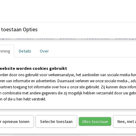
 toestaan Opties
ompen
Contact - reviews
Zoeken
Productfilter
Sanibroye
mming
Details
Over
website worden cookies gebruikt
EHNDER POMPEN
BOOSTERPOMPEN
POMPEN
rden door ons gebruikt voor verkeersanalyse, het aanbieden van sociale media-func
ren van informatie en advertenties. Daarnaast verlenen we onze sociale media-, adv
artners toegang tot informatie over hoe u onze site gebruikt. Zij kunnen deze info
AC-WS-FS1 Watervlottersensor
in combinatie met andere gegevens die zij mogelijk hebben verzameld door uw geb
n of die u hen hebt verstrekt.
AC-WS-FS1 Watervlottersen
€ 62,50
(inclusief btw 21%)
r opnieuw tonen
Selectie toestaan
Alles toestaan
Nee, niet
Aantal