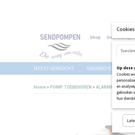
Cookies
Shop
Over Sendp
Toeste
MEEST VERKOCHT
SANIBROYEUR
Op deze 
Z
Cookies wo
personalise
en analysep
Home
>
POMP TOEBEHOREN
>
ALARMMELDERS
>
gebruiken 
hun dienste
Late