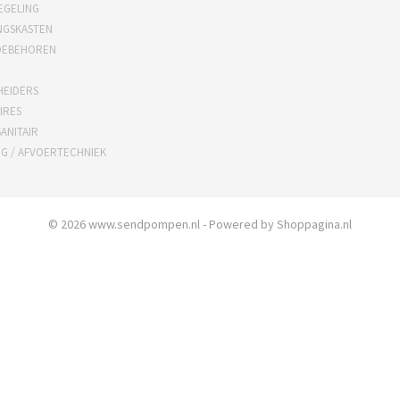
EGELING
NGSKASTEN
OEBEHOREN
HEIDERS
IRES
ANITAIR
NG / AFVOERTECHNIEK
© 2026 www.sendpompen.nl - Powered by Shoppagina.nl