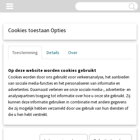
Cookies toestaan Opties
Toestemming
Details
Over
Op deze website worden cookies gebruikt
Cookies worden door ons gebruikt voor verkeersanalyse, het aanbieden
van sociale media-functies en het personaliseren van informatie en
advertenties. Daarnaast verlenen we onze sociale media-, advertentie- en
analysepartners toegang tot informatie over hoe u onze site gebruikt. Zij
kunnen deze informatie gebruiken in combinatie met andere gegevens
Inloggen
Registreren
UW WINKELWAGEN
die zij mogelijk hebben verzameld door uw gebruik van hun diensten of
Geen producten
(0)
die u hen hebt verstrekt.
Home
>
POMP TOEBEHOREN
>
SLANGEN / SLANGKLEMMEN
>
Slangpilaar 1 1/4" x 32mm