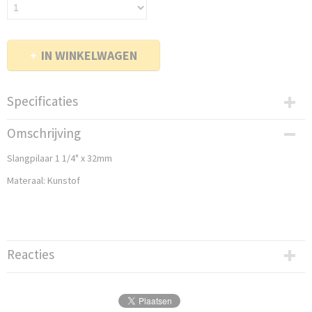
IN WINKELWAGEN
Specificaties
Netto gewicht
Omschrijving
0,10 Kg
Slangpilaar 1 1/4" x 32mm
Bruto gewicht
0,10 Kg
Materaal: Kunstof
Reacties