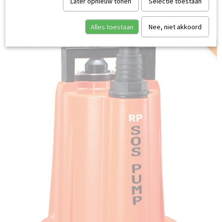
Later opnieuw tonen
Selectie toestaan
UITVERKOCHT
Alles toestaan
Nee, niet akkoord