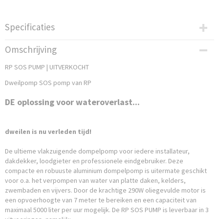
Specificaties
Bruto gewicht
Omschrijving
10,00 Kg
RP SOS PUMP | UITVERKOCHT
Dweilpomp SOS pomp van RP
DE oplossing voor wateroverlast...
dweilen is nu verleden tijd!
De ultieme vlakzuigende dompelpomp voor iedere installateur,
dakdekker, loodgieter en professionele eindgebruiker. Deze
compacte en robuuste aluminium dompelpomp is uitermate geschikt
voor o.a. het verpompen van water van platte daken, kelders,
zwembaden en vijvers. Door de krachtige 290W oliegevulde motor is
een opvoerhoogte van 7 meter te bereiken en een capaciteit van
maximaal 5000 liter per uur mogelijk. De RP SOS PUMP is leverbaar in 3