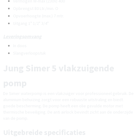
Vermogen W-max (230V) 400
Opbrengst 80 Ltr./min. O
Opvoerhoogte (max.) 7 mtr.
Uitgang 1" 1/2" 3/4"
Leveringsomvang
In doos
Slangverloopstuk
Jung Simer 5 vlakzuigende
pomp
De Simer waterpomp is een vlakzuiger voor professioneel gebruik. De
aluminium behuizing zorgt voor een robuuste uitstraling en biedt
goede bescherming. De pomp heeft een olie gevulde motor met
thermische beveiliging. De anti airlock bevindt zicht aan de onderzijde
van de pomp.
Uitgebreide specificaties