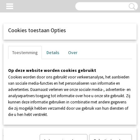
Cookies toestaan Opties
Toestemming
Details
Over
Op deze website worden cookies gebruikt
Cookies worden door ons gebruikt voor verkeersanalyse, het aanbieden
van sociale media-functies en het personaliseren van informatie en
advertenties. Daarnaast verlenen we onze sociale media-, advertentie- en
analysepartners toegang tot informatie over hoe u onze site gebruikt. Zij
kunnen deze informatie gebruiken in combinatie met andere gegevens
Inloggen
Registreren
UW WINKELWAGEN
die zij mogelijk hebben verzameld door uw gebruik van hun diensten of
Geen producten
(0)
die u hen hebt verstrekt.
Home
>
POMPEN
>
DOMPELPOMPEN
>
Jung Simer 5
vlakzuigende pomp