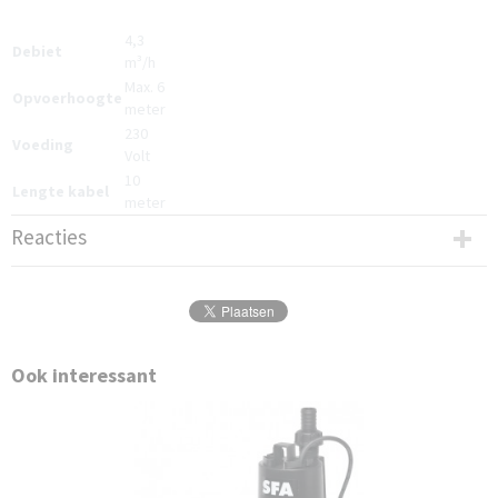
4,3
Debiet
m³/h
Max. 6
Opvoerhoogte
meter
230
Voeding
Volt
10
Lengte kabel
meter
Reacties
Ook interessant