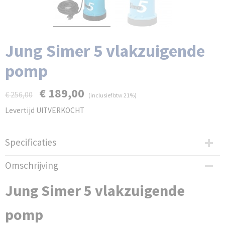
Jung Simer 5 vlakzuigende
pomp
€ 189,00
€ 256,00
(inclusief btw 21%)
Levertijd UITVERKOCHT
Specificaties
Bruto gewicht
Omschrijving
5,00 Kg
Jung Simer 5 vlakzuigende
pomp