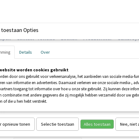
 toestaan Opties
ompen
Contact - reviews
Zoeken
Productfilter
Sanibroye
mming
Details
Over
website worden cookies gebruikt
EHNDER POMPEN
BOOSTERPOMPEN
POMPEN
rden door ons gebruikt voor verkeersanalyse, het aanbieden van sociale media-func
ren van informatie en advertenties. Daarnaast verlenen we onze sociale media-, adv
artners toegang tot informatie over hoe u onze site gebruikt. Zij kunnen deze info
STEEL NOODKIT
in combinatie met andere gegevens die zij mogelijk hebben verzameld door uw geb
n of die u hen hebt verstrekt.
SANISUB STEEL NOODKIT
€ 385,00
€ 562,00
(inclusief btw 21%)
r opnieuw tonen
Selectie toestaan
Alles toestaan
Nee, niet
Aantal