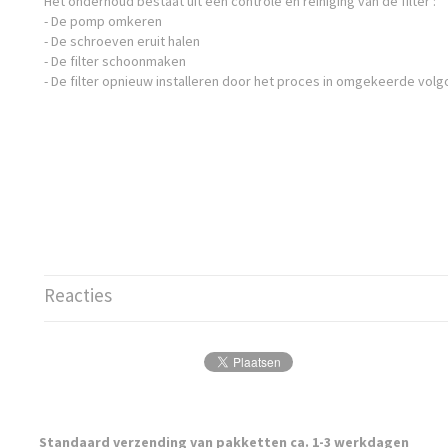
Het onderhoud bestaat uit een controle en reiniging van de filter :
- De pomp omkeren
- De schroeven eruit halen
- De filter schoonmaken
- De filter opnieuw installeren door het proces in omgekeerde volgo
Reacties
Standaard verzending van pakketten ca. 1-3 werkdagen