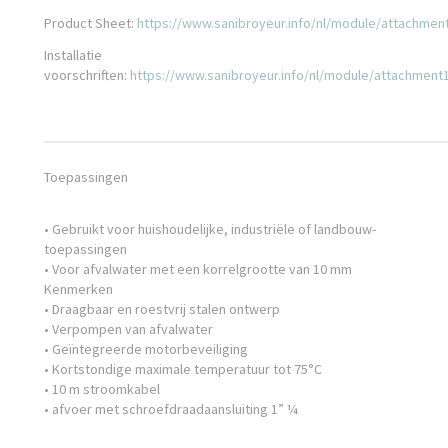
Product Sheet:
https://www.sanibroyeur.info/nl/module/attachmen
Installatie
voorschriften:
https://www.sanibroyeur.info/nl/module/attachment
Toepassingen
• Gebruikt voor huishoudelijke, industriële of landbouw-
toepassingen
• Voor afvalwater met een korrelgrootte van 10 mm
Kenmerken
• Draagbaar en roestvrij stalen ontwerp
• Verpompen van afvalwater
• Geïntegreerde motorbeveiliging
• Kortstondige maximale temperatuur tot 75°C
• 10 m stroomkabel
• afvoer met schroefdraadaansluiting 1” ¼