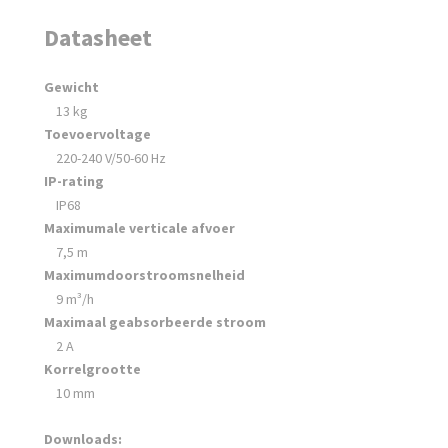
Datasheet
Gewicht
13 kg
Toevoervoltage
220-240 V/50-60 Hz
IP-rating
IP68
Maximumale verticale afvoer
7,5 m
Maximumdoorstroomsnelheid
9 m³/h
Maximaal geabsorbeerde stroom
2 A
Korrelgrootte
10 mm
Downloads: