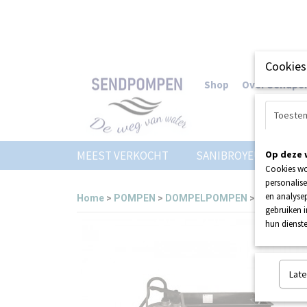
Cookies
Shop
Over Sendp
Toeste
MEEST VERKOCHT
SANIBROYEUR
Op deze 
Z
Cookies wo
personalise
en analysep
Home
>
POMPEN
>
DOMPELPOMPEN
>
SANISUB 
gebruiken 
hun dienste
Late