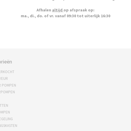
Afhalen
altijd
op afspraak op:
ma., di., do. of vr. vanaf 09:30 tot uiterlijk 16:30
rieën
ERKOCHT
YEUR
R POMPEN
RPOMPEN
TTEN
OMPEN
EGELING
NGSKASTEN