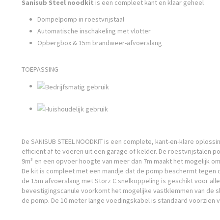
Sanisub Steel noodkit
is een compleet kant en klaar geheel
Dompelpomp in roestvrijstaal
Automatische inschakeling met vlotter
Opbergbox & 15m brandweer-afvoerslang
TOEPASSING
De SANISUB STEEL NOODKIT is een complete, kant-en-klare oplossin
efficiënt af te voeren uit een garage of kelder. De roestvrijstalen
9m³ en een opvoer hoogte van meer dan 7m maakt het mogelijk om ef
De kit is compleet met een mandje dat de pomp beschermt tegen 
de 15m afvoerslang met Storz C snelkoppeling is geschikt voor alle
bevestigingscanule voorkomt het mogelijke vastklemmen van de sla
de pomp. De 10 meter lange voedingskabel is standaard voorzien 