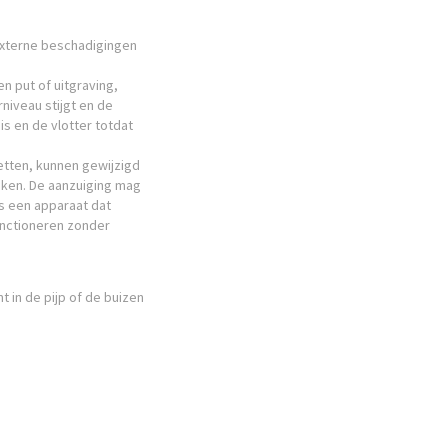
 externe beschadigingen
n put of uitgraving,
niveau stijgt en de
is en de vlotter totdat
etten, kunnen gewijzigd
aken. De aanzuiging mag
fs een apparaat dat
unctioneren zonder
 in de pijp of de buizen