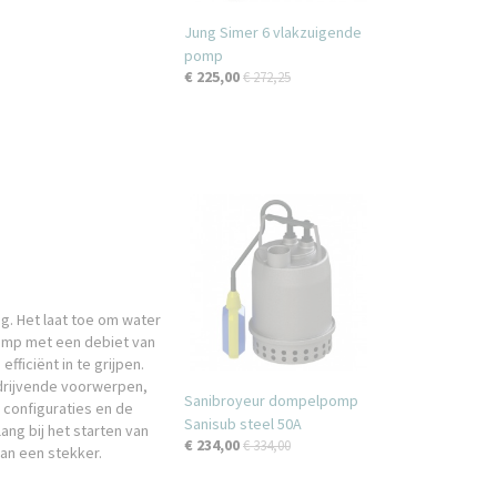
Jung Simer 6 vlakzuigende
pomp
€ 225,00
€ 272,25
g. Het laat toe om water
 pomp met een debiet van
ficiënt in te grijpen.
drijvende voorwerpen,
Sanibroyeur dompelpomp
 configuraties en de
Sanisub steel 50A
ng bij het starten van
€ 234,00
€ 334,00
van een stekker.