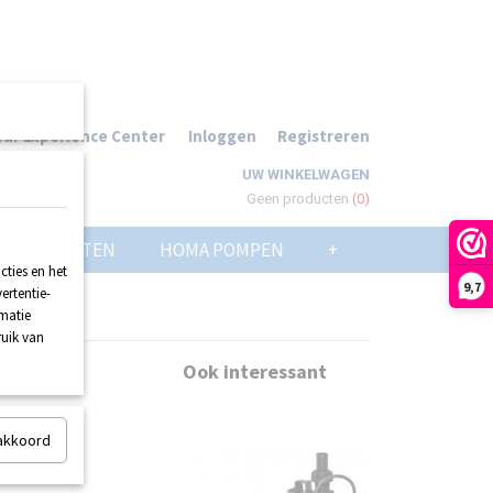
ur Experience Center
Inloggen
Registreren
UW WINKELWAGEN
Geen producten
(0)
POMPPUTTEN
HOMA POMPEN
+
ties en het
9,7
ertentie-
rmatie
ruik van
Ook interessant
 akkoord