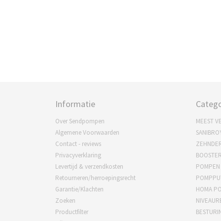
Informatie
Catego
Over Sendpompen
MEEST V
Algemene Voorwaarden
SANIBRO
Contact - reviews
ZEHNDE
Privacyverklaring
BOOSTE
Levertijd & verzendkosten
POMPEN
Retourneren/herroepingsrecht
POMPPU
Garantie/Klachten
HOMA P
Zoeken
NIVEAUR
Productfilter
BESTURI