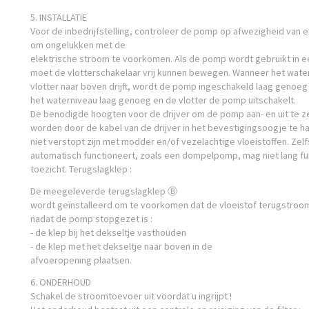
5. INSTALLATIE
Voor de inbedrijfstelling, controleer de pomp op afwezigheid van
om ongelukken met de
elektrische stroom te voorkomen. Als de pomp wordt gebruikt in ee
moet de vlotterschakelaar vrij kunnen bewegen. Wanneer het water
vlotter naar boven drijft, wordt de pomp ingeschakeld laag genoeg 
het waterniveau laag genoeg en de vlotter de pomp uitschakelt.
De benodigde hoogten voor de drijver om de pomp aan- en uit te z
worden door de kabel van de drijver in het bevestigingsoogje te h
niet verstopt zijn met modder en/of vezelachtige vloeistoffen. Zel
automatisch functioneert, zoals een dompelpomp, mag niet lang f
toezicht. Terugslagklep :
De meegeleverde terugslagklep Ⓑ
wordt geïnstalleerd om te voorkomen dat de vloeistof terugstroomt
nadat de pomp stopgezet is :
- de klep bij het dekseltje vasthouden
- de klep met het dekseltje naar boven in de
afvoeropening plaatsen.
6. ONDERHOUD
Schakel de stroomtoevoer uit voordat u ingrijpt !