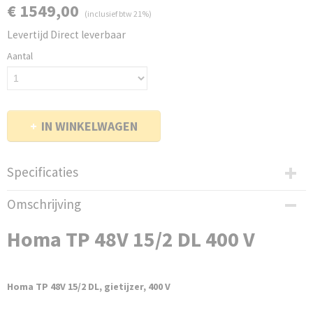
€ 1549,00
(inclusief btw 21%)
Levertijd Direct leverbaar
Aantal
IN WINKELWAGEN
Specificaties
Netto gewicht
Omschrijving
22,00 Kg
Homa TP 48V 15/2 DL 400 V
Homa TP 48V 15/2 DL, gietijzer, 400 V