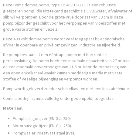
Deze Homa dompelpomp, type TP 48V 15/2 DL is een robuuste
gietijzeren pomp, die uitstekend geschikt als u vuilwater, afvalwater of
slib wil verpompen. Door de grote vrije doorlaat van 50 cm is deze
pomp bijzonder geschikt voor het verpompen van vloeistoffen met
grove vaste stoffen en vezels.
Deze 400 Volt dompelpomp wordt veel toegepast bij economische
afvoer in openbare en privé omgevingen, industrie en nijverheid.
De pomp bestaat uit een ééntraps pomp met horizontale
persaansluiting. De pomp heeft een maximale capaciteit van 27 m³/uur
en een maximale opvoerhoogte van 11,5 m. Door de toepassing van
een open enkelkanaal waaier kunnen modderige media met vaste
stoffen of vezelige bijmengingen verpompt worden.
Pomp wordt geleverd zonder schakelkast en met een los kabeleinde.
Continu bedrijf is, mits volledig ondergedompeld, toegestaan.
Materiaal
Pomphuis: gietijzer (EN-GJL-250).
Motorhuis: gietijzer (EN-GJL-250).
Pompwaaier: roestvast staal (rvs).