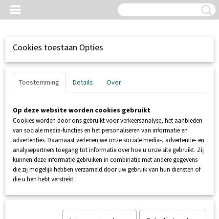
Cookies toestaan Opties
Toestemming
Details
Over
Op deze website worden cookies gebruikt
Cookies worden door ons gebruikt voor verkeersanalyse, het aanbieden
van sociale media-functies en het personaliseren van informatie en
advertenties. Daarnaast verlenen we onze sociale media-, advertentie- en
analysepartners toegang tot informatie over hoe u onze site gebruikt. Zij
kunnen deze informatie gebruiken in combinatie met andere gegevens
Inloggen
Registreren
UW WINKELWAGEN
die zij mogelijk hebben verzameld door uw gebruik van hun diensten of
Geen producten
(0)
die u hen hebt verstrekt.
Home
>
POMPEN
>
DOMPELPOMPEN
>
Homa TP 48V 15/2 DL
400 V