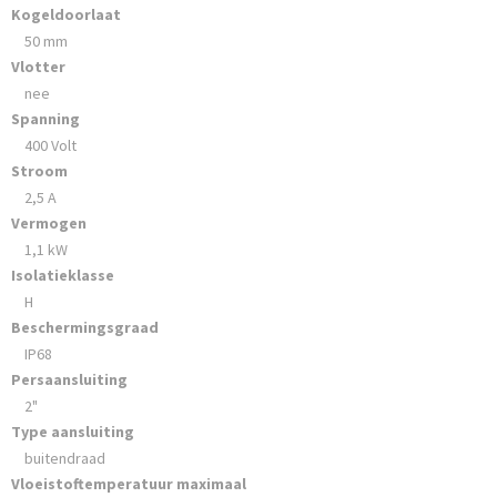
Kogeldoorlaat
50 mm
Vlotter
nee
Spanning
400 Volt
Stroom
2,5 A
Vermogen
1,1 kW
Isolatieklasse
H
Beschermingsgraad
IP68
Persaansluiting
2"
Type aansluiting
buitendraad
Vloeistoftemperatuur maximaal