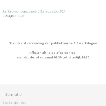
Sanibroyeur dompelpomp Sanisub steel 50A
€ 234,00
€ 334,00
Standaard verzending van pakketten ca. 1-3 werkdagen
Afhalen
altijd
op afspraak op:
ma., di., do. of vr. vanaf 09:30 tot uiterlijk 16:30
Informatie
Over Sendpompen