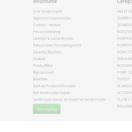
Informatie
Catego
Over Sendpompen
MEEST V
Algemene Voorwaarden
SANIBRO
Contact - reviews
ZEHNDE
Privacyverklaring
BOOSTE
Levertijd & verzendkosten
POMPEN
Retourneren/herroepingsrecht
POMPPU
Garantie/Klachten
HOMA P
Zoeken
NIVEAUR
Productfilter
BESTURI
Mijn account
POMP T
Berichten
OUTLET
Merk en Productinformatie
VETAFSC
Een Sanibroyeur kopen
ACCESSO
Sanibroyeur kiezen en kopen bij Sendpompen
CLOSET S
RIOLERI
Herroeping