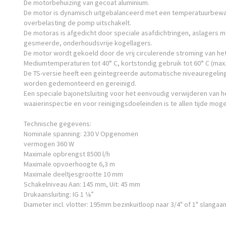
De motorbehuizing van gecoat aluminium.
De motor is dynamisch uitgebalanceerd met een temperatuurbewak
overbelasting de pomp uitschakelt.
De motoras is afgedicht door speciale asafdichtringen, aslagers 
gesmeerde, onderhoudsvrije kogellagers.
De motor wordt gekoeld door de vrij circulerende stroming van 
Mediumtemperaturen tot 40° C, kortstondig gebruik tot 60° C (max. 
De TS-versie heeft een geïntegreerde automatische niveauregelin
worden gedemonteerd en gereinigd.
Een speciale bajonetsluiting voor het eenvoudig verwijderen van 
waaierinspectie en voor reinigingsdoeleinden is te allen tijde mogel
Technische gegevens:
Nominale spanning: 230 V Opgenomen
vermogen 360 W
Maximale opbrengst 8500 l/h
Maximale opvoerhoogte 6,3 m
Maximale deeltjesgrootte 10 mm
Schakelniveau Aan: 145 mm, Uit: 45 mm
Drukaansluiting: IG 1 ¼”
Diameter incl. vlotter: 195mm bezinkuitloop naar 3/4" of 1" slangaan