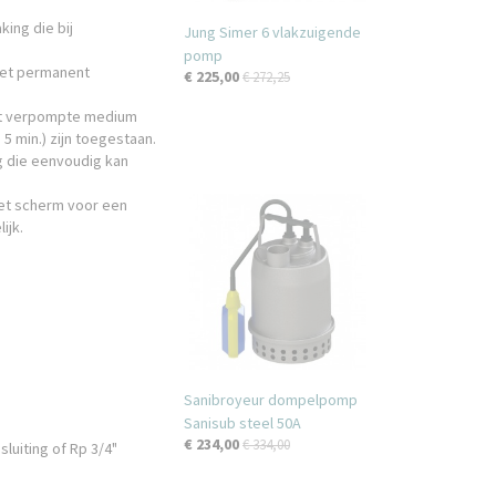
ing die bij
Jung Simer 6 vlakzuigende
pomp
met permanent
€ 225,00
€ 272,25
het verpompte medium
5 min.) zijn toegestaan.
g die eenvoudig kan
het scherm voor een
ijk.
Sanibroyeur dompelpomp
Sanisub steel 50A
€ 234,00
€ 334,00
sluiting of Rp 3/4"