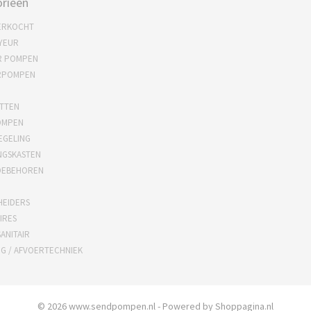
rieën
ERKOCHT
YEUR
R POMPEN
RPOMPEN
TTEN
OMPEN
EGELING
NGSKASTEN
OEBEHOREN
HEIDERS
IRES
ANITAIR
NG / AFVOERTECHNIEK
© 2026 www.sendpompen.nl - Powered by Shoppagina.nl