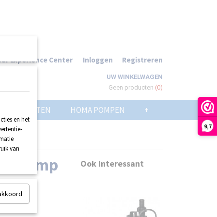
ur Experience Center
Inloggen
Registreren
UW WINKELWAGEN
Geen producten
(0)
POMPPUTTEN
HOMA POMPEN
+
ties en het
9,7
ertentie-
rmatie
ruik van
aterpomp
Ook interessant
 akkoord