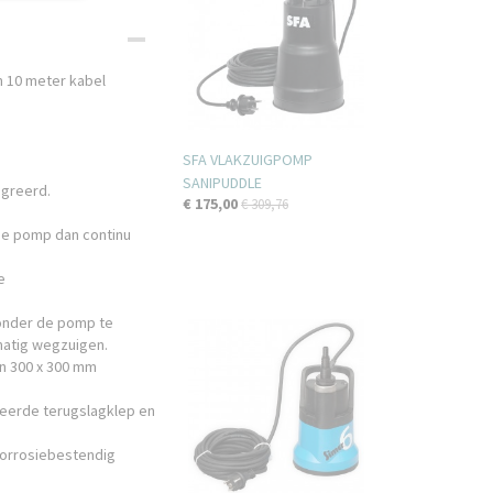
n 10 meter kabel
SFA VLAKZUIGPOMP
SANIPUDDLE
egreerd.
€ 175,00
€ 309,76
n de pomp dan continu
e
onder de pomp te
matig wegzuigen.
an 300 x 300 mm
reerde terugslagklep en
corrosiebestendig