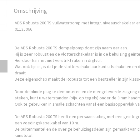
Omschrijving
ABS Robusta 200 TS vuilwaterpomp met integr. niveauschakelaar e
01135066
De ABS Robusta 200 TS dompelpomp doet zijn naam eer aan.
Hij is zeer robuust en de vlotterschakelaar is in de behuizing geïnt
Hierdoor kan het niet verstrikt raken in drijfvuil
Wat ook fijn is, is dat je de vlotterschakelaar kunt uitschakelen e
draait.
Deze eigenschap maakt de Robusta tot een bestseller in zijn klass
Door de blinde plug te demonteren en de meegeleverde zuigring 
steken, kunt u waterstanden (bijv. op tegels) onder de 3 mm hand
Ook te gebruiken in smalle schachten vanaf een basisoppervlak v
De ABS Robusta 200 TS heeft een persaansluiting met een geïnteg
een voedingskabelkabel van 10 m.
De buitenmantel en de overige behuizingsdelen zijn gemaakt van 
kunststof.