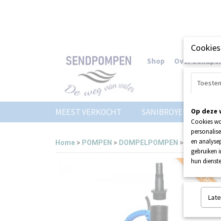
Cookies
Shop
Over Sendp
Toeste
MEEST VERKOCHT
SANIBROYEUR
Op deze 
Z
Cookies wo
personalise
en analysep
Home
>
POMPEN
>
DOMPELPOMPEN
>
ABS Robus
gebruiken 
hun dienste
UITVERKO
Late