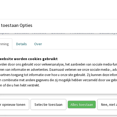
 toestaan Opties
ompen
Contact - reviews
Zoeken
Productfilter
Sanibroye
mming
Details
Over
website worden cookies gebruikt
EHNDER POMPEN
BOOSTERPOMPEN
POMPEN
rden door ons gebruikt voor verkeersanalyse, het aanbieden van sociale media-func
ren van informatie en advertenties. Daarnaast verlenen we onze sociale media-, adv
artners toegang tot informatie over hoe u onze site gebruikt. Zij kunnen deze info
ta 200 TS vuilwaterpomp
in combinatie met andere gegevens die zij mogelijk hebben verzameld door uw geb
n of die u hen hebt verstrekt.
ABS Robusta 200 TS vuilw
CHT
€ 250,00
(inclusief btw 21%)
r opnieuw tonen
Selectie toestaan
Alles toestaan
Nee, niet
Levertijd NIET MEER LEVERBAAR