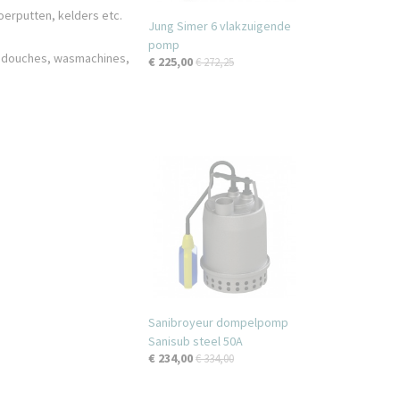
oerputten, kelders etc.
Jung Simer 6 vlakzuigende
pomp
it douches, wasmachines,
€ 225,00
€ 272,25
Sanibroyeur dompelpomp
Sanisub steel 50A
€ 234,00
€ 334,00