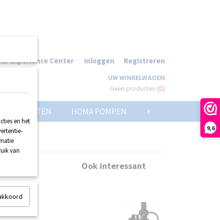
ur Experience Center
Inloggen
Registreren
UW WINKELWAGEN
Geen producten
(0)
POMPPUTTEN
HOMA POMPEN
+
ties en het
9,6
ertentie-
rmatie
ruik van
Ook interessant
 akkoord