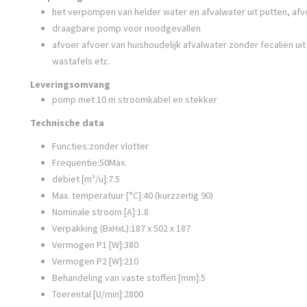
het verpompen van helder water en afvalwater uit putten, afv
draagbare pomp voor noodgevallen
afvoer afvoer van huishoudelijk afvalwater zonder fecaliën u
wastafels etc.
Leveringsomvang
pomp met 10 m stroomkabel en stekker
Technische data
Functies:zonder vlotter
Frequentie:50Max.
debiet [m³/u]:7.5
Max. temperatuur [°C]:40 (kurzzeitig 90)
Nominale stroom [A]:1.8
Verpakking (BxHxL):187 x 502 x 187
Vermogen P1 [W]:380
Vermogen P2 [W]:210
Behandeling van vaste stoffen [mm]:5
Toerental [U/min]:2800