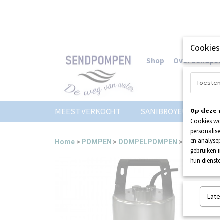
Cookies
Shop
Over Sendp
Toeste
MEEST VERKOCHT
SANIBROYEUR
Op deze 
Z
Cookies wo
personalise
en analysep
Home
>
POMPEN
>
DOMPELPOMPEN
>
ZEHNDER E
gebruiken 
hun dienste
Late