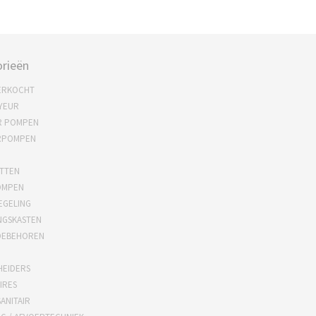
rieën
ERKOCHT
YEUR
R POMPEN
RPOMPEN
TTEN
OMPEN
EGELING
NGSKASTEN
OEBEHOREN
HEIDERS
IRES
ANITAIR