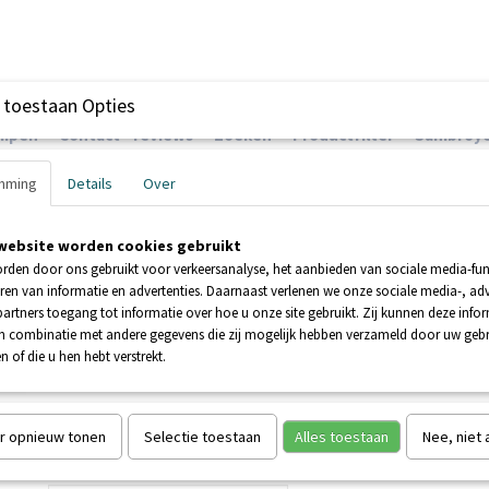
 toestaan Opties
ompen
Contact - reviews
Zoeken
Productfilter
Sanibroye
mming
Details
Over
website worden cookies gebruikt
EHNDER POMPEN
BOOSTERPOMPEN
POMPEN
rden door ons gebruikt voor verkeersanalyse, het aanbieden van sociale media-func
ren van informatie en advertenties. Daarnaast verlenen we onze sociale media-, adv
artners toegang tot informatie over hoe u onze site gebruikt. Zij kunnen deze info
-ZW 50-2
in combinatie met andere gegevens die zij mogelijk hebben verzameld door uw geb
n of die u hen hebt verstrekt.
ZEHNDER E-ZW 50-2
€ 425,00
(inclusief btw 21%)
r opnieuw tonen
Selectie toestaan
Alles toestaan
Nee, niet
Aantal