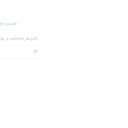
29_en.pdf
ual_e-zw50-80_de.pdf