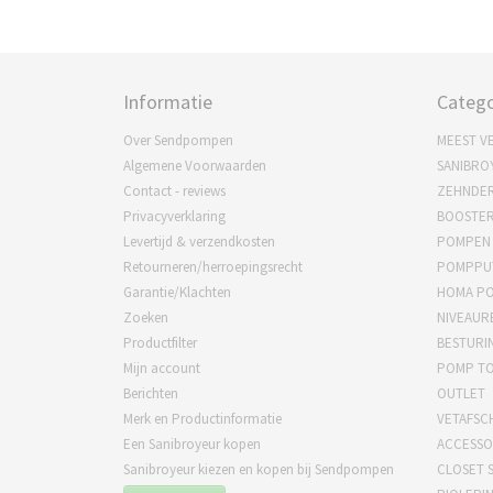
Informatie
Catego
Over Sendpompen
MEEST V
Algemene Voorwaarden
SANIBRO
Contact - reviews
ZEHNDE
Privacyverklaring
BOOSTE
Levertijd & verzendkosten
POMPEN
Retourneren/herroepingsrecht
POMPPU
Garantie/Klachten
HOMA P
Zoeken
NIVEAUR
Productfilter
BESTURI
Mijn account
POMP T
Berichten
OUTLET
Merk en Productinformatie
VETAFSC
Een Sanibroyeur kopen
ACCESSO
Sanibroyeur kiezen en kopen bij Sendpompen
CLOSET S