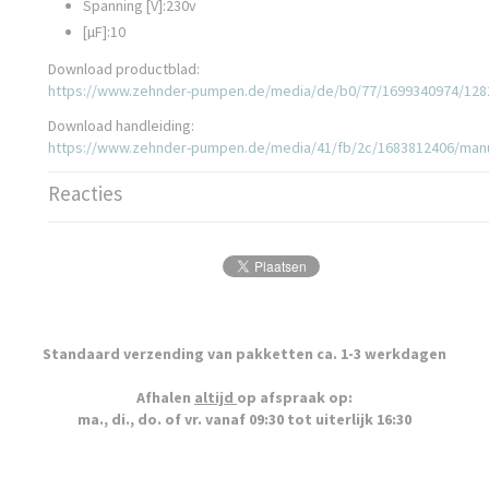
Spanning [V]:230v
[µF]:10
Download productblad:
https://www.zehnder-pumpen.de/media/de/b0/77/1699340974/128
Download handleiding:
https://www.zehnder-pumpen.de/media/41/fb/2c/1683812406/man
Reacties
Standaard verzending van pakketten ca. 1-3 werkdagen
Afhalen
altijd
op afspraak op:
ma., di., do. of vr. vanaf 09:30 tot uiterlijk 16:30