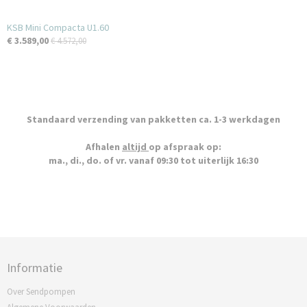
KSB Mini Compacta U1.60
€ 3.589,00
€ 4.572,00
Standaard verzending van pakketten ca. 1-3 werkdagen
Afhalen
altijd
op afspraak op:
ma., di., do. of vr. vanaf 09:30 tot uiterlijk 16:30
Informatie
Over Sendpompen