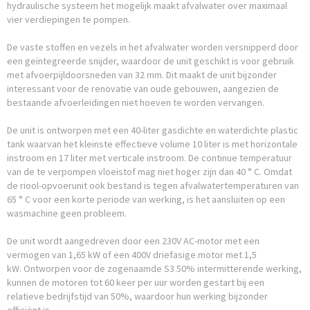
hydraulische systeem het mogelijk maakt afvalwater over maximaal
vier verdiepingen te pompen.
De vaste stoffen en vezels in het afvalwater worden versnipperd door
een geïntegreerde snijder, waardoor de unit geschikt is voor gebruik
met afvoerpijldoorsneden van 32 mm. Dit maakt de unit bijzonder
interessant voor de renovatie van oude gebouwen, aangezien de
bestaande afvoerleidingen niet hoeven te worden vervangen.
De unit is ontworpen met een 40-liter gasdichte en waterdichte plastic
tank waarvan het kleinste effectieve volume 10 liter is met horizontale
instroom en 17 liter met verticale instroom. De continue temperatuur
van de te verpompen vloeistof mag niet hoger zijn dan 40 ° C. Omdat
de riool-opvoerunit ook bestand is tegen afvalwatertemperaturen van
65 ° C voor een korte periode van werking, is het aansluiten op een
wasmachine geen probleem.
De unit wordt aangedreven door een 230V AC-motor met een
vermogen van 1,65 kW of een 400V driefasige motor met 1,5
kW. Ontworpen voor de zogenaamde S3 50% intermitterende werking,
kunnen de motoren tot 60 keer per uur worden gestart bij een
relatieve bedrijfstijd van 50%, waardoor hun werking bijzonder