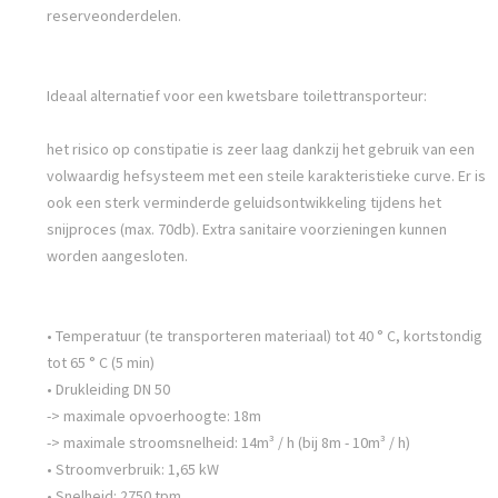
reserveonderdelen.
Ideaal alternatief voor een kwetsbare toilettransporteur:
het risico op constipatie is zeer laag dankzij het gebruik van een
volwaardig hefsysteem met een steile karakteristieke curve. Er is
ook een sterk verminderde geluidsontwikkeling tijdens het
snijproces (max. 70db). Extra sanitaire voorzieningen kunnen
worden aangesloten.
• Temperatuur (te transporteren materiaal) tot 40 ° C, kortstondig
tot 65 ° C (5 min)
• Drukleiding DN 50
-> maximale opvoerhoogte: 18m
-> maximale stroomsnelheid: 14m³ / h (bij 8m - 10m³ / h)
• Stroomverbruik: 1,65 kW
• Snelheid: 2750 tpm