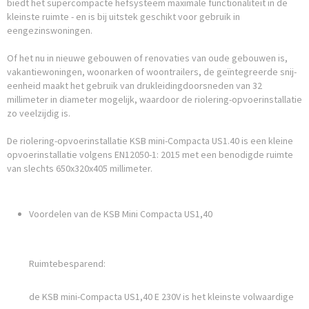
biedt het supercompacte hefsysteem maximale functionaliteit in de
kleinste ruimte - en is bij uitstek geschikt voor gebruik in
eengezinswoningen.
Of het nu in nieuwe gebouwen of renovaties van oude gebouwen is,
vakantiewoningen, woonarken of woontrailers, de geïntegreerde snij-
eenheid maakt het gebruik van drukleidingdoorsneden van 32
millimeter in diameter mogelijk, waardoor de riolering-opvoerinstallatie
zo veelzijdig is.
De riolering-opvoerinstallatie KSB mini-Compacta US1.40 is een kleine
opvoerinstallatie volgens EN12050-1: 2015 met een benodigde ruimte
van slechts 650x320x405 millimeter.
Voordelen van de KSB Mini Compacta US1,40
Ruimtebesparend:
de KSB mini-Compacta US1,40 E 230V is het kleinste volwaardige