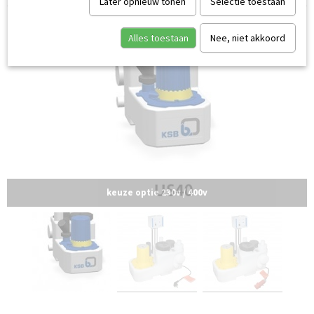
Later opnieuw tonen
Selectie toestaan
Alles toestaan
Nee, niet akkoord
keuze optie 230v / 400v