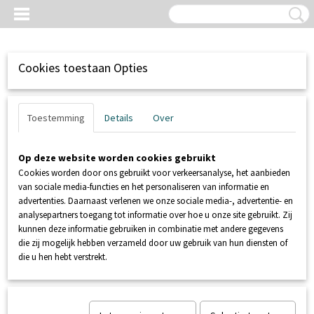
Cookies toestaan Opties
Toestemming
Details
Over
Op deze website worden cookies gebruikt
Cookies worden door ons gebruikt voor verkeersanalyse, het aanbieden
van sociale media-functies en het personaliseren van informatie en
advertenties. Daarnaast verlenen we onze sociale media-, advertentie- en
analysepartners toegang tot informatie over hoe u onze site gebruikt. Zij
kunnen deze informatie gebruiken in combinatie met andere gegevens
Inloggen
Registreren
UW WINKELWAGEN
die zij mogelijk hebben verzameld door uw gebruik van hun diensten of
Geen producten
(0)
die u hen hebt verstrekt.
Home
>
POMPEN
>
FECALIËNPOMPEN
>
KSB Mini Compacta
US1.40