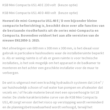
KSB Mini Compacta US1.40 E 230 volt (keuze optie)
KSB Mini Compacta US1.40 D 400 volt (keuze optie)
Hoewel de mini-Compacta US1.40 E / D een bijzonder kleine
compacte hefinrichting is, beschikt deze over alle functies van
de bestaande rioolhefunits uit de series mini-Compacta en
Compacta. Bovendien voldoet het aan alle vereisten van de
nieuwe EN12050-1: 2015.
Met afmetingen van 600 mm x 300 mm x 300 mm, is het ideaal voor
gebruik in particuliere huishoudens waar de installatieruimte beperkt
is. Als er weinig ruimte is of als er geen ruimte is voor technische
installaties, is het ook mogelijk om het apparaat in de badkamer te
monteren en het achter een geschikte installatie voor de muur te
verbergen.
De unit is uitgerust met een krachtig hydraulisch systeem dat 14 m³ /
uur huishoudelijk schoon of vuil water kan pompen en afvalwater dat
vezels en / of fecale materie bevat met een opvoerhoogte tot 18
meter. De steile karakteristieke curve van de KSB Mini Compacta
US1,40 zorgt ervoor dat het risico op verstopping wordt verminderd
en de planningsbetrouwbaarheid wordt verhoogd, terwijl het