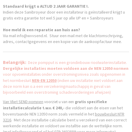
Standaard krijgt u ALTIJD 2 JAAR GARANTIE !.
Indien deze Sanibroyeur door een installateur is geïnstalleerd krijgt u
gratis extra garantie tot wel 5 jaar op alle UP en + Sanibroyeurs
Hoe meld ik een reparatie aan huis aan?
Via mail info@wvvsend.nl. Stuur een mail met de klachtomschrijving,
adres, contactgegevens en een kopie van de aankoopfactuur mee.
Belangrijk:
Deze pompput is een grondinbouw rioolwaterinstallatie.
Dergelijke installaties moeten voldoen aan de NEN 12050 normen
voor
onder overstromingsnivea zoals opgenomen in
opvoerinstallaties
het normbesluit
NEN-EN
12050
(indien uw installatie niet voldoet aan
deze norm kan o.a een verzekeringmaatschappij in geval van
bijvoorbeeld een overstroming schadevorderingen afwijzen)
Van
Vliet
SEND pompen
voorziet u van een
gratis specifieke
die voldoet aan de eisen van het
installatiecalculatie
t.w.v. € 240,-
bovenstaande NEN 12050 norm zoals vermeld in het
bouwbesluit NTR
3216
. Met deze installatie calculatie bent u verzekerd van een correct
werkende installatie en voldoet uw installtie aan de wettelijke norm.
(mail
info@wvvsend.nl
of bel 079-3602889 voor meer informatie)