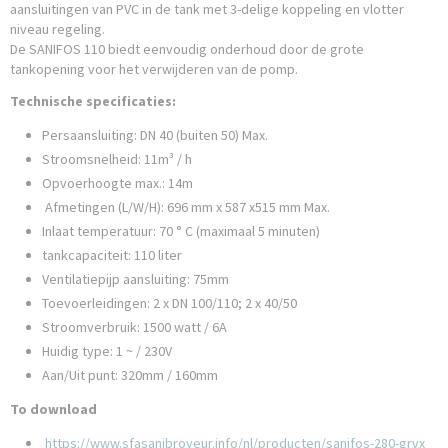
aansluitingen van PVC in de tank met 3-delige koppeling en vlotter
niveau regeling.
De SANIFOS 110 biedt eenvoudig onderhoud door de grote
tankopening voor het verwijderen van de pomp.
Technische specificaties:
Persaansluiting: DN 40 (buiten 50) Max.
Stroomsnelheid: 11m³ / h
Opvoerhoogte max.: 14m
Afmetingen (L/W/H): 696 mm x 587 x515 mm Max.
Inlaat temperatuur: 70 ° C (maximaal 5 minuten)
tankcapaciteit: 110 liter
Ventilatiepijp aansluiting: 75mm
Toevoerleidingen: 2 x DN 100/110; 2 x 40/50
Stroomverbruik: 1500 watt / 6A
Huidig ​​type: 1 ~ / 230V
Aan/Uit punt: 320mm / 160mm
To download
https://www.sfasanibroyeur.info/nl/producten/sanifos-280-grvx