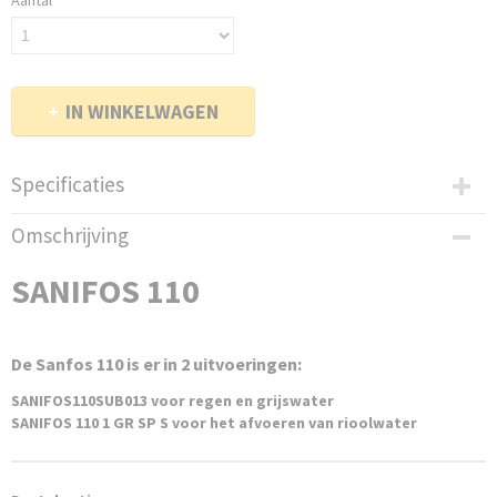
Aantal
IN WINKELWAGEN
Specificaties
Productcode
Omschrijving
SF110
EAN code
SANIFOS 110
3308815074993
Productcode leverancier
SANIFOS110
De Sanfos 110 is er in 2 uitvoeringen:
Netto gewicht
23,00 Kg
SANIFOS110SUB013 voor regen en grijswater
SANIFOS 110 1 GR SP S voor het afvoeren van rioolwater