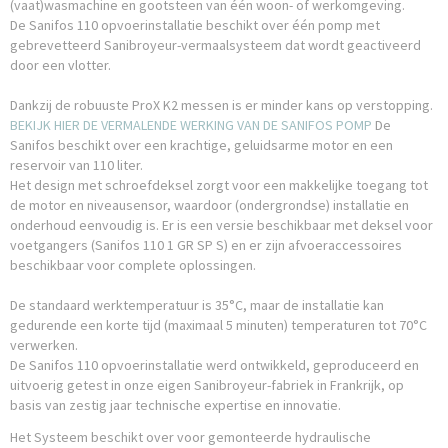
(vaat)wasmachine en gootsteen van één woon- of werkomgeving.
De Sanifos 110 opvoerinstallatie beschikt over één pomp met
gebrevetteerd Sanibroyeur-vermaalsysteem dat wordt geactiveerd
door een vlotter.
Dankzij de robuuste ProX K2 messen is er minder kans op verstopping.
BEKIJK HIER DE VERMALENDE WERKING VAN DE SANIFOS POMP
De
Sanifos beschikt over een krachtige, geluidsarme motor en een
reservoir van 110 liter.
Het design met schroefdeksel zorgt voor een makkelijke toegang tot
de motor en niveausensor, waardoor (ondergrondse) installatie en
onderhoud eenvoudig is. Er is een versie beschikbaar met deksel voor
voetgangers (Sanifos 110 1 GR SP S) en er zijn afvoeraccessoires
beschikbaar voor complete oplossingen.
De standaard werktemperatuur is 35°C, maar de installatie kan
gedurende een korte tijd (maximaal 5 minuten) temperaturen tot 70°C
verwerken.
De Sanifos 110 opvoerinstallatie werd ontwikkeld, geproduceerd en
uitvoerig getest in onze eigen Sanibroyeur-fabriek in Frankrijk, op
basis van zestig jaar technische expertise en innovatie.
Het Systeem beschikt over voor gemonteerde hydraulische