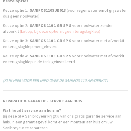
Bestelopties:
Keuze optie 1:
SANIFOS110SUB013
(voor regenwater en/of grijswater
dus geen rioolwater
)
Keuze optie 2:
SANIFOS 110 1 GR SP S
voor rioolwater zonder
afvoerkit
(Let op, bij deze optie zit geen terugslagklep)
Keuze optie 3:
SANIFOS 110 1 GR SP S
voor rioolwater
met afvoerkit
en terugslagklep meegeleverd
Keuze optie 4:
SANIFOS 110 1 GR SP S
voor rioolwater met afvoerkit
en terugslagklep in de tank geinstalleerd
(KLIK HIER VOOR EER INFO OVER DE SANIFOS 110 AFVOERKIT)
REPARATIE & GARANTIE - SERVICE AAN HUIS
Wat houdt service aan huis in?
Bij deze SFA Sanibroyeur krijgt u van ons gratis garantie service aan
huis. In een garantiegeval komt er een monteur aan huis om uw
Sanibroyeur te repareren.