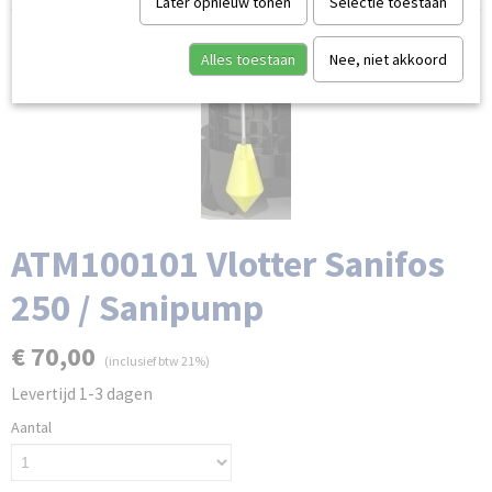
Later opnieuw tonen
Selectie toestaan
Alles toestaan
Nee, niet akkoord
ATM100101 Vlotter Sanifos
250 / Sanipump
€ 70,00
(inclusief btw 21%)
Levertijd 1-3 dagen
Aantal