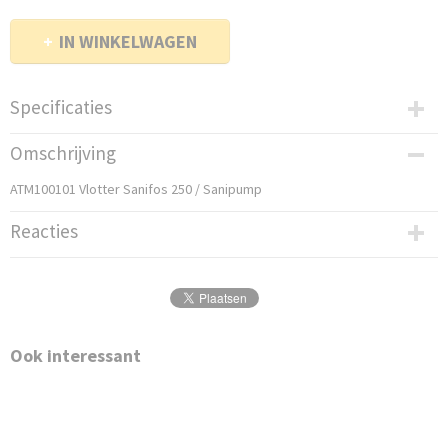
IN WINKELWAGEN
Specificaties
Bruto gewicht
Omschrijving
3,00 Kg
ATM100101 Vlotter Sanifos 250 / Sanipump
Reacties
Ook interessant