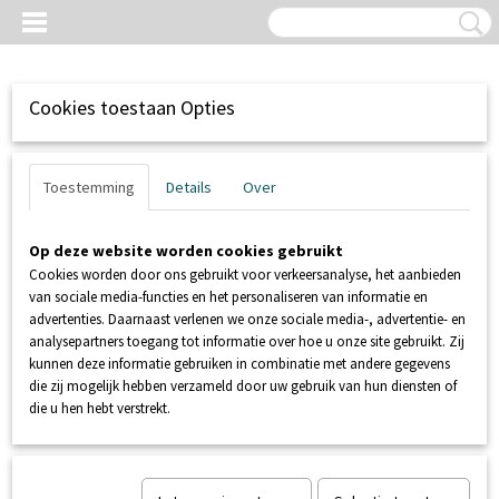
Cookies toestaan Opties
Toestemming
Details
Over
Op deze website worden cookies gebruikt
Cookies worden door ons gebruikt voor verkeersanalyse, het aanbieden
van sociale media-functies en het personaliseren van informatie en
advertenties. Daarnaast verlenen we onze sociale media-, advertentie- en
analysepartners toegang tot informatie over hoe u onze site gebruikt. Zij
kunnen deze informatie gebruiken in combinatie met andere gegevens
Inloggen
Registreren
UW WINKELWAGEN
die zij mogelijk hebben verzameld door uw gebruik van hun diensten of
Geen producten
(0)
die u hen hebt verstrekt.
Home
>
POMPPUTTEN
>
SFA SANIFOS
>
SANIFOS ONDERDELEN
>
ATM100101 Vlotter Sanifos 250 / Sanipump