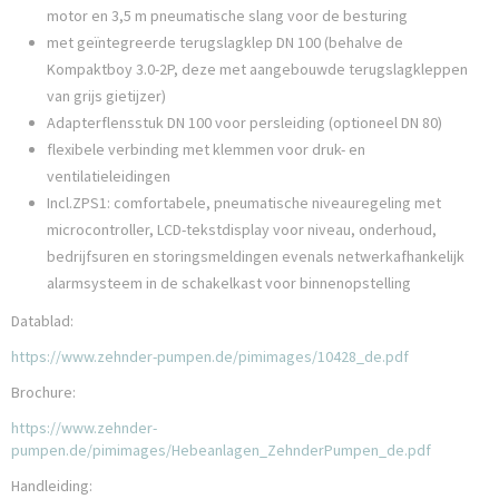
motor en 3,5 m pneumatische slang voor de besturing
met geïntegreerde terugslagklep DN 100 (behalve de
Kompaktboy 3.0-2P, deze met aangebouwde terugslagkleppen
van grijs gietijzer)
Adapterflensstuk DN 100 voor persleiding (optioneel DN 80)
flexibele verbinding met klemmen voor druk- en
ventilatieleidingen
Incl.ZPS1: comfortabele, pneumatische niveauregeling met
microcontroller, LCD-tekstdisplay voor niveau, onderhoud,
bedrijfsuren en storingsmeldingen evenals netwerkafhankelijk
alarmsysteem in de schakelkast voor binnenopstelling
Datablad:
https://www.zehnder-pumpen.de/pimimages/10428_de.pdf
Brochure:
https://www.zehnder-
pumpen.de/pimimages/Hebeanlagen_ZehnderPumpen_de.pdf
Handleiding: