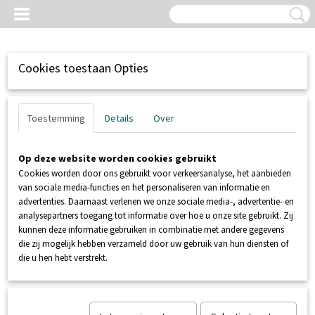
Cookies toestaan Opties
Toestemming
Details
Over
Op deze website worden cookies gebruikt
Cookies worden door ons gebruikt voor verkeersanalyse, het aanbieden
van sociale media-functies en het personaliseren van informatie en
advertenties. Daarnaast verlenen we onze sociale media-, advertentie- en
analysepartners toegang tot informatie over hoe u onze site gebruikt. Zij
kunnen deze informatie gebruiken in combinatie met andere gegevens
Inloggen
Registreren
UW WINKELWAGEN
die zij mogelijk hebben verzameld door uw gebruik van hun diensten of
Geen producten
(0)
die u hen hebt verstrekt.
Home
>
POMPPUTTEN
>
SFA ZEHNDER
>
Kompaktboy 1,1 W 230