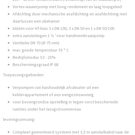
Vortex-waaierpomp met hoog rendement en laag loopgeluid
Afdichting door mechanische asafdichting en asafdichtring met
daartussen een oliekamer
Inlaten voor HT-buis 3 x DN 100, 3 x DN 50 en 1 x DN 50/100
extra aansluitingen 1 ½ “voor handmembraanpomp
Ventilatie DN 70 (Ø 75 mm)
max. goede temperatuur 55 ° C
Bedrijfsmodus S3 - 25%
Beschermingsgraad IP 68
Toepassingsgebieden:
Verpompen van huishoudelijk afvalwater uit een
kelderappartement of een eengezinswoning
voor bovengrondse opstelling in tegen vorst beschermde
ruimtes onder het terugstroomniveau
leveringsomvang:
Compleet gemonteerd systeem met 3,5 m aansluitkabel naar de