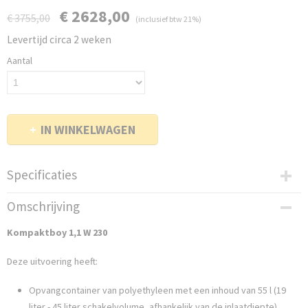
€ 2628,00
€ 3755,00
(inclusief btw 21%)
Levertijd circa 2 weken
Aantal
IN WINKELWAGEN
Specificaties
Productcode leverancier
Omschrijving
10428
Bruto gewicht
Kompaktboy 1,1 W 230
80,00 Kg
Deze uitvoering heeft:
Opvangcontainer van polyethyleen met een inhoud van 55 l (19
liter - 45 liter schakelvolume, afhankelijk van de inlaatdiepte)