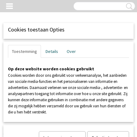
Cookies toestaan Opties
Toestemming
Details
Over
Op deze website worden cookies gebruikt
Cookies worden door ons gebruikt voor verkeersanalyse, het aanbieden
van sociale media-functies en het personaliseren van informatie en
advertenties. Daarnaast verlenen we onze sociale media-, advertentie- en
analysepartners toegang tot informatie over hoe u onze site gebruikt. Zij
kunnen deze informatie gebruiken in combinatie met andere gegevens
Inloggen
Registreren
UW WINKELWAGEN
die zij mogelijk hebben verzameld door uw gebruik van hun diensten of
Geen producten
(0)
die u hen hebt verstrekt.
Home
>
RIOLERING / AFVOERTECHNIEK
>
Afvoerbuizen
>
Pvc
afvoerbuis SN4