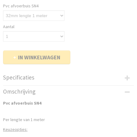
Pvc afvoerbuis SN4
Aantal
IN WINKELWAGEN
Specificaties
Bruto gewicht
Omschrijving
1,00 Kg
Pvc afvoerbuis SN4
Per lengte van 1 meter
Keuzeopties: