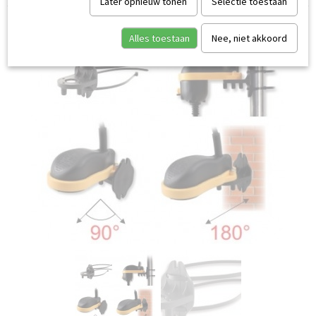
Later opnieuw tonen
Selectie toestaan
Alles toestaan
Nee, niet akkoord