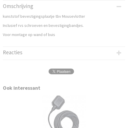
Productcode
Omschrijving
pvmplastic
kunststof bevestigingsplaatje tbv Mousevlotter
Productcode leverancier
pvmplastic
Inclusief rvs schroeven en bevestigingbandjes.
Bruto gewicht
Voor montage op wand of buis
0,50 Kg
Reacties
Ook interessant