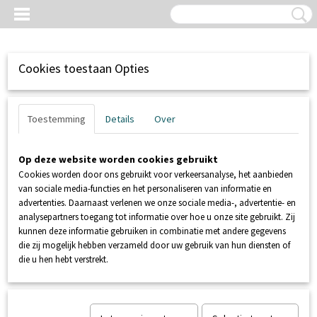
Cookies toestaan Opties
Toestemming
Details
Over
Op deze website worden cookies gebruikt
Cookies worden door ons gebruikt voor verkeersanalyse, het aanbieden
van sociale media-functies en het personaliseren van informatie en
advertenties. Daarnaast verlenen we onze sociale media-, advertentie- en
analysepartners toegang tot informatie over hoe u onze site gebruikt. Zij
kunnen deze informatie gebruiken in combinatie met andere gegevens
Inloggen
Registreren
UW WINKELWAGEN
die zij mogelijk hebben verzameld door uw gebruik van hun diensten of
Geen producten
(0)
die u hen hebt verstrekt.
Home
>
RIOLERING / AFVOERTECHNIEK
>
Bevestigen
>
kunststof
bevestigingsplaatje tbv Mousevlotter