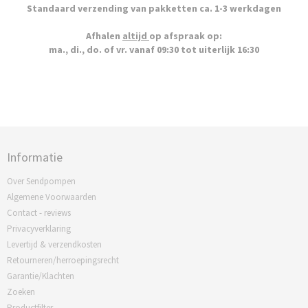
Standaard verzending van pakketten ca. 1-3 werkdagen
Afhalen
altijd
op afspraak op:
ma., di., do. of vr. vanaf 09:30 tot uiterlijk 16:30
Informatie
Over Sendpompen
Algemene Voorwaarden
Contact - reviews
Privacyverklaring
Levertijd & verzendkosten
Retourneren/herroepingsrecht
Garantie/Klachten
Zoeken
Productfilter