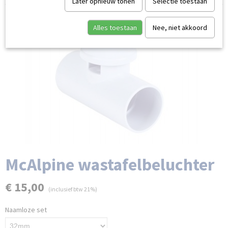
Later opnieuw tonen
Selectie toestaan
Alles toestaan
Nee, niet akkoord
McAlpine wastafelbeluchter
€ 15,00
(inclusief btw 21%)
Naamloze set