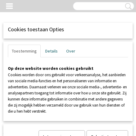
Cookies toestaan Opties
Toestemming
Details
Over
Op deze website worden cookies gebruikt
Cookies worden door ons gebruikt voor verkeersanalyse, het aanbieden
van sociale media-functies en het personaliseren van informatie en
advertenties. Daarnaast verlenen we onze sociale media-, advertentie- en
analysepartners toegang tot informatie over hoe u onze site gebruikt. Zij
kunnen deze informatie gebruiken in combinatie met andere gegevens
Inloggen
Registreren
UW WINKELWAGEN
die zij mogelijk hebben verzameld door uw gebruik van hun diensten of
Geen producten
(0)
die u hen hebt verstrekt.
Home
>
RIOLERING / AFVOERTECHNIEK
>
Hulpstukken &
Appendages
>
McAlpine wastafelbeluchter