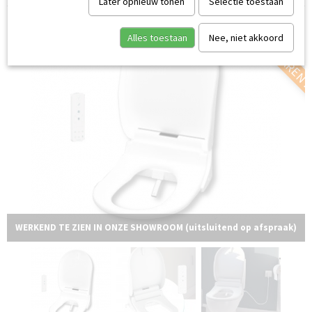
Later opnieuw tonen
Selectie toestaan
KOM HEM ERVAREN 
Alles toestaan
Nee, niet akkoord
WERKEND TE ZIEN IN ONZE SHOWROOM (uitsluitend op afspraak)