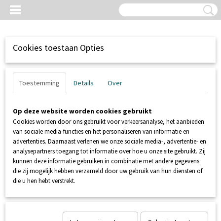
Cookies toestaan Opties
Toestemming
Details
Over
Op deze website worden cookies gebruikt
Cookies worden door ons gebruikt voor verkeersanalyse, het aanbieden
van sociale media-functies en het personaliseren van informatie en
advertenties. Daarnaast verlenen we onze sociale media-, advertentie- en
analysepartners toegang tot informatie over hoe u onze site gebruikt. Zij
kunnen deze informatie gebruiken in combinatie met andere gegevens
Inloggen
Registreren
UW WINKELWAGEN
die zij mogelijk hebben verzameld door uw gebruik van hun diensten of
Geen producten
(0)
die u hen hebt verstrekt.
Home
>
SANIBROYEUR
>
ACCESSOIRES
>
SANISEAT+ Douche wc
zitting