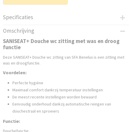
Specificaties
Productcode leverancier
Omschrijving
SANISEAT002
SANISEAT+ Douche wc zitting met was en droog
Netto gewicht
functie
4,80 Kg
Bruto gewicht
Deze SANISEAT+ Douche wc zitting van SFA Benelux is een zitting met
8,00 Kg
was en droogfunctie.
Afmetingen (l,b,h)
Voordelen:
51 x 44,50 x 15,90 cm
Perfecte hygiëne
Maximaal comfort dankrzij temperatuur instellingen
De meest recente instellingen worden bewaard
Eenvoudig onderhoud dankzij automatische reingen van
douchestraal en sproeiers
Functie:
Douchefunctie