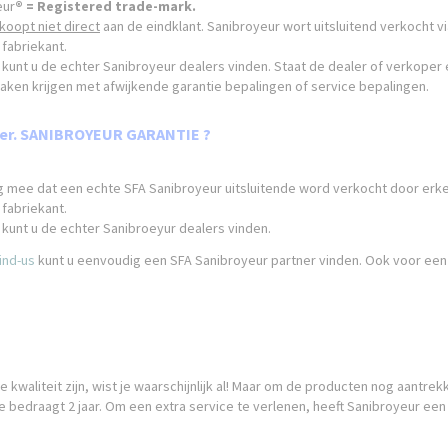
eur
® = Registered trade-mark.
koopt niet direct
aan de eindklant. Sanibroyeur wort uitsluitend verkocht 
fabriekant.
kunt u de echter Sanibroyeur dealers vinden. Staat de dealer of verkoper e
aken krijgen met afwijkende garantie bepalingen of service bepalingen.
aler. SANIBROYEUR GARANTIE ?
ng mee dat een echte SFA Sanibroyeur uitsluitende word verkocht door erk
fabriekant.
kunt u de echter Sanibroeyur dealers vinden.
ind-us
kunt u eenvoudig een SFA Sanibroyeur partner vinden. Ook voor ee
kwaliteit zijn, wist je waarschijnlijk al! Maar om de producten nog aantre
e bedraagt 2 jaar. Om een extra service te verlenen, heeft Sanibroyeur een 