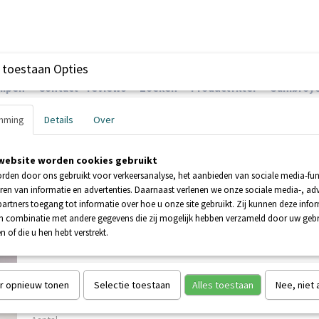
 toestaan Opties
ompen
Contact - reviews
Zoeken
Productfilter
Sanibroye
mming
Details
Over
website worden cookies gebruikt
EHNDER POMPEN
BOOSTERPOMPEN
POMPEN
rden door ons gebruikt voor verkeersanalyse, het aanbieden van sociale media-func
ren van informatie en advertenties. Daarnaast verlenen we onze sociale media-, adv
artners toegang tot informatie over hoe u onze site gebruikt. Zij kunnen deze info
GARANTIE
in combinatie met andere gegevens die zij mogelijk hebben verzameld door uw geb
n of die u hen hebt verstrekt.
SANICOMPACT ELITE
€ 1129,00
€ 2100,56
(inclusief btw 21%)
r opnieuw tonen
Selectie toestaan
Alles toestaan
Nee, niet
Levertijd Op aanvraag