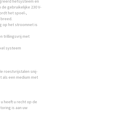
tegreerd hefsysteem en
de gebruikelijke 230 V-
ordt het spoel-,
 breed.
ng op het stroomnet is
trillingsvrij met
nkel systeem
 roestvrijstalen snij-
t als een medium met
u heeft u recht op de
toring is aan uw