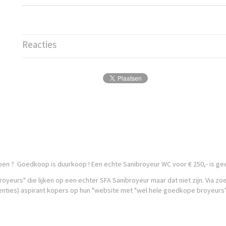
Reacties
kopen ? Goedkoop is duurkoop ! Een echte Sanibroyeur WC voor € 250,- is g
oyeurs" die lijken op een echter SFA Sanibroyeur maar dat niet zijn. Via
enties) aspirant kopers op hun "website met "wel hele goedkope broyeurs"