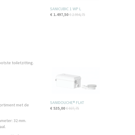
SANICUBIC 1 WP L
€ 1.497,50
€ 2.994,75
tste toiletzitting.
SANIDOUCHE® FLAT
sortiment met de
€ 535,00
€ 937,75
ameter: 32 mm.
aal.