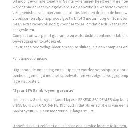
Dit mooi gevormde toilet van Saintary-keramiek heeft een al geïn
wordt zonder reservoir geleverd. Een eenvoudige watertoevoer en 
veiligheidsbus volstaan ​​voor installatie. Met een druk op de knop w
vloeibaar- en afpompproces gestart. Tot 3 meter hoog en 30 meter
Geen extra reservoir nodig voor het toilet, omdat de drukaansluiti
aangesloten.
Compact ontwerp met geurarme en waterdichte container stabiel en 
bevestiging en toiletdeksel.
Elektrische bedrading, klaar om aan te sluiten, als een compleet e
Functioneel principe:
Uitgespoelde ontlasting en toiletpapier worden versnipperd door de
eenheid, gemengd met het spoelwater en vervolgens weggepomp
lage viscositeit.
*3 jaar SFA Sanibroyeur garantie:
Indien u uw Sanibroyeur koopt bij een ERKEND SFA DEALER dan bent 
ENIGE ECHTE SFA GARANTIE. Dit houd in dat als er sprake is van een s
Sanibroyeur ,SFA een monteur bij u langs stuurt.
U hoeft dus niet zelf met de unit naar een service locatie te komen.