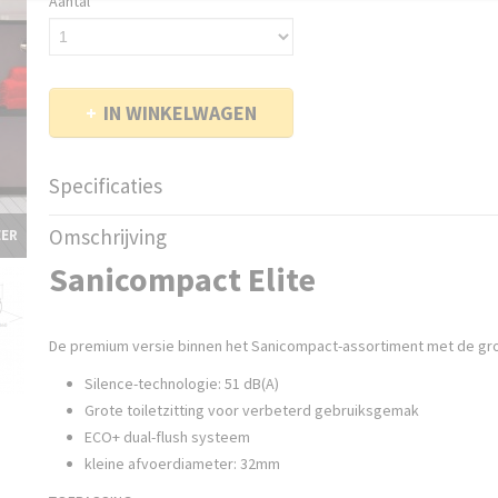
Aantal
IN WINKELWAGEN
Specificaties
EAN code
3308814999013
Omschrijving
EER
Productcode leverancier
C6SENL
Sanicompact Elite
Netto gewicht
43,00 Kg
De premium versie binnen het Sanicompact-assortiment met de groo
Silence-technologie: 51 dB(A)
Grote toiletzitting voor verbeterd gebruiksgemak
ECO+ dual-flush systeem
kleine afvoerdiameter: 32mm