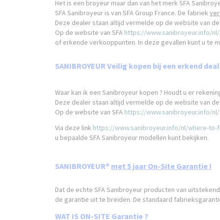
Het is een broyeur maar dan van het merk SFA Sanibroy
SFA Sanibroyeur is van SFA Group France. De fabriek
ver
Deze dealer staan altijd vermelde op de website van de 
Op de website van SFA
https://www.sanibroyeur.info/nl/
of erkende verkooppunten. In deze gevallen kunt u te m
SANIBROYEUR Veilig kopen bij een erkend de
Waar kan ik een Sanibroyeur kopen ? Houdt u er rekeni
Deze dealer staan altijd vermelde op de website van de 
Op de website van SFA
https://www.sanibroyeur.info/nl/
Via deze link
https://www.sanibroyeur.info/nl/where-to-f
u bepaalde SFA Sanibroyeur modellen kunt bekijken.
SANIBROYEUR®
met 5 jaar On-Site Garantie !
Dat de echte SFA Sanibroyeur producten van uitstekende 
de garantie uit te breiden. De standaard fabrieksgaranti
WAT IS ON-SITE Garantie ?