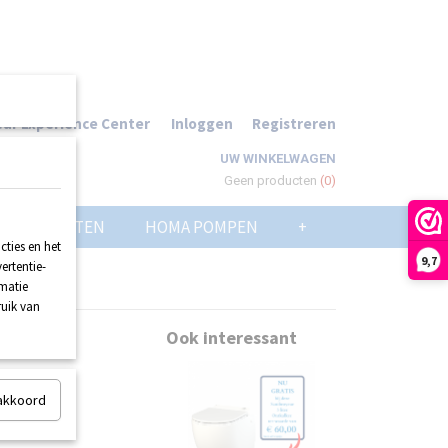
ur Experience Center
Inloggen
Registreren
UW WINKELWAGEN
Geen producten
(0)
POMPPUTTEN
HOMA POMPEN
+
ties en het
9,7
ertentie-
rmatie
ruik van
Ook interessant
 akkoord