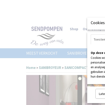
Cookies
Shop
Over Sendp
Toeste
MEEST VERKOCHT
SANIBROYEUR
Op deze 
Z
Cookies wo
personalise
en analysep
Home
>
SANIBROYEUR
>
SANICOMPACT ELITE
LAAGSTE PRIJS 
gebruiken 
hun dienste
Late