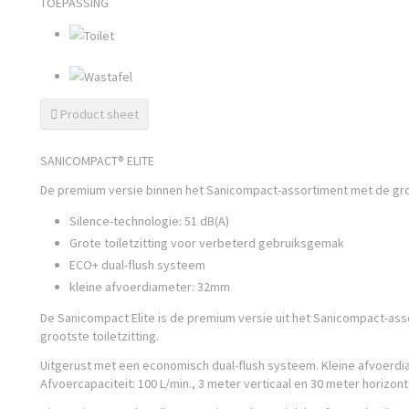
TOEPASSING

Product sheet
SANICOMPACT® ELITE
De premium versie binnen het Sanicompact-assortiment met de groo
Silence-technologie: 51 dB(A)
Grote toiletzitting voor verbeterd gebruiksgemak
ECO+ dual-flush systeem
kleine afvoerdiameter: 32mm
De Sanicompact Elite is de premium versie uit het Sanicompact-as
grootste toiletzitting.
Uitgerust met een economisch dual-flush systeem. Kleine afvoerdi
Afvoercapaciteit: 100 L/min., 3 meter verticaal en 30 meter horizont