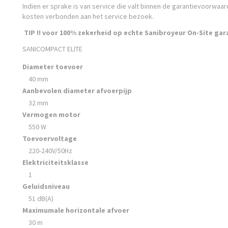
Indien er sprake is van service die valt binnen de garantievoorwaar
kosten verbonden aan het service bezoek.
TIP !! voor 100% zekerheid op echte Sanibroyeur On-Site gar
SANICOMPACT ELITE
Diameter toevoer
40 mm
Aanbevolen diameter afvoerpijp
32 mm
Vermogen motor
550 W
Toevoervoltage
220-240V/50Hz
Elektriciteitsklasse
1
Geluidsniveau
51 dB(A)
Maximumale horizontale afvoer
30 m