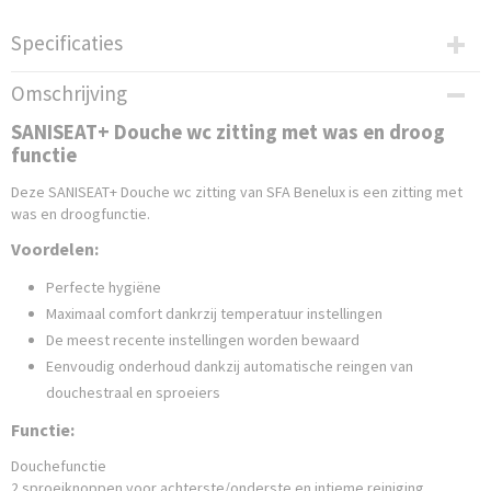
Specificaties
Productcode leverancier
Omschrijving
SANISEAT002
SANISEAT+ Douche wc zitting met was en droog
Netto gewicht
functie
4,80 Kg
Bruto gewicht
Deze SANISEAT+ Douche wc zitting van SFA Benelux is een zitting met
8,00 Kg
was en droogfunctie.
Afmetingen (l,b,h)
Voordelen:
51 x 44,50 x 15,90 cm
Perfecte hygiëne
Maximaal comfort dankrzij temperatuur instellingen
De meest recente instellingen worden bewaard
Eenvoudig onderhoud dankzij automatische reingen van
douchestraal en sproeiers
Functie:
Douchefunctie
2 sproeiknoppen voor achterste/onderste en intieme reiniging