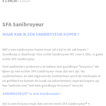
€ 1.090,00
€ 2.183,00
SFA Sanibroyeur
WAAR KAN IK EEN SANIBROYEUR KOPEN ?
Wilt u een sanibroyeur kopen maar wil u kat in de zak kopen ?
Goedkoop is duurkoop ! Een echte Sanibroyeur WC voor € 250,- is geen
echte SFA Sanibroyeur.
Veel aanbieders proberen u te lokken met goedkope "broyeurs" die
lijken op een echter SFA Sanibroyeur maar dat niet zijn. Via
zoekmachines en slim ingevoerde zoektermen word de merknaam er
uit gefilterd en komen de (vaak via advertenties) aspirant kopers op
hun "website met "wel hele goedkope broyeurs" terecht.
SANIBROYEUR® is een merknaam !
Het is een broyeur maar dan van het merk SFA Sanibroyeur
® =