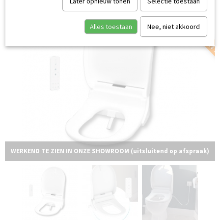
KOM HEM ERVAREN 
Later opnieuw tonen
Selectie toestaan
Alles toestaan
Nee, niet akkoord
WERKEND TE ZIEN IN ONZE SHOWROOM (uitsluitend op afspraak)