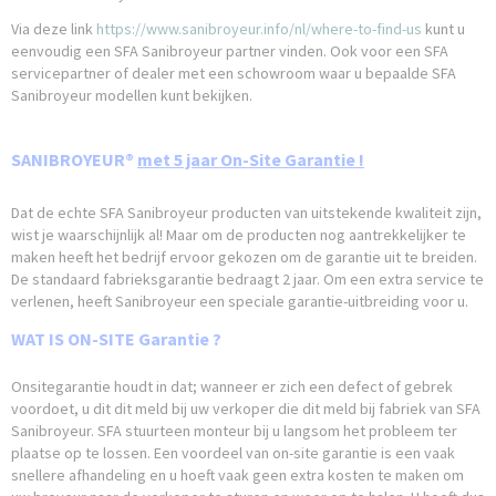
Via deze link
https://www.sanibroyeur.info/nl/where-to-find-us
kunt u
eenvoudig een SFA Sanibroyeur partner vinden. Ook voor een SFA
servicepartner of dealer met een schowroom waar u bepaalde SFA
Sanibroyeur modellen kunt bekijken.
SANIBROYEUR®
met 5 jaar On-Site Garantie !
Dat de echte SFA Sanibroyeur producten van uitstekende kwaliteit zijn,
wist je waarschijnlijk al! Maar om de producten nog aantrekkelijker te
maken heeft het bedrijf ervoor gekozen om de garantie uit te breiden.
De standaard fabrieksgarantie bedraagt 2 jaar. Om een extra service te
verlenen, heeft Sanibroyeur een speciale garantie-uitbreiding voor u.
WAT IS ON-SITE Garantie ?
Onsitegarantie houdt in dat; wanneer er zich een defect of gebrek
voordoet, u dit dit meld bij uw verkoper die dit meld bij fabriek van SFA
Sanibroyeur. SFA stuurteen monteur bij u langsom het probleem ter
plaatse op te lossen. Een voordeel van on-site garantie is een vaak
snellere afhandeling en u hoeft vaak geen extra kosten te maken om