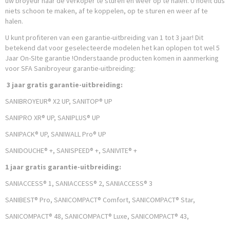
uw broyeur naar de verkoper te sturen en weer op te halen. U hoeft dus
niets schoon te maken, af te koppelen, op te sturen en weer af te
halen.
U kunt profiteren van een garantie-uitbreiding van 1 tot 3 jaar! Dit
betekend dat voor geselecteerde modelen het kan oplopen tot wel 5
Jaar On-SIte garantie !Onderstaande producten komen in aanmerking
voor SFA Sanibroyeur garantie-uitbreiding:
3 jaar gratis garantie-uitbreiding:
SANIBROYEUR® X2 UP, SANITOP® UP
SANIPRO XR® UP, SANIPLUS® UP
SANIPACK® UP, SANIWALL Pro® UP
SANIDOUCHE® +, SANISPEED® +, SANIVITE® +
1 jaar gratis garantie-uitbreiding:
SANIACCESS® 1, SANIACCESS® 2, SANIACCESS® 3
SANIBEST® Pro, SANICOMPACT® Comfort, SANICOMPACT® Star,
SANICOMPACT® 48, SANICOMPACT® Luxe, SANICOMPACT® 43,