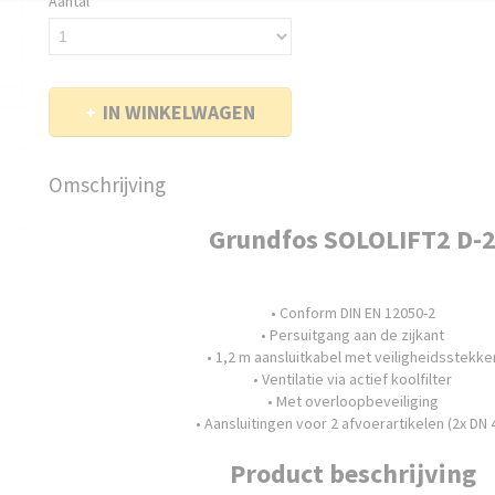
Aantal
IN WINKELWAGEN
Omschrijving
Grundfos SOLOLIFT2 D-
• Conform DIN EN 12050-2
• Persuitgang aan de zijkant
• 1,2 m aansluitkabel met veiligheidsstekke
• Ventilatie via actief koolfilter
• Met overloopbeveiliging
• Aansluitingen voor 2 afvoerartikelen (2x DN 
Product beschrijving