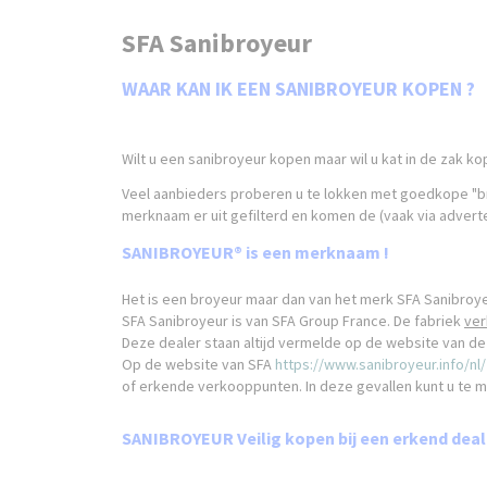
SFA Sanibroyeur
WAAR KAN IK EEN SANIBROYEUR KOPEN ?
Wilt u een sanibroyeur kopen maar wil u kat in de zak 
Veel aanbieders proberen u te lokken met goedkope "br
merknaam er uit gefilterd en komen de (vaak via advert
SANIBROYEUR® is een merknaam !
Het is een broyeur maar dan van het merk SFA Sanibroy
SFA Sanibroyeur is van SFA Group France. De fabriek
ver
Deze dealer staan altijd vermelde op de website van de 
Op de website van SFA
https://www.sanibroyeur.info/nl/
of erkende verkooppunten. In deze gevallen kunt u te m
SANIBROYEUR Veilig kopen bij een erkend de