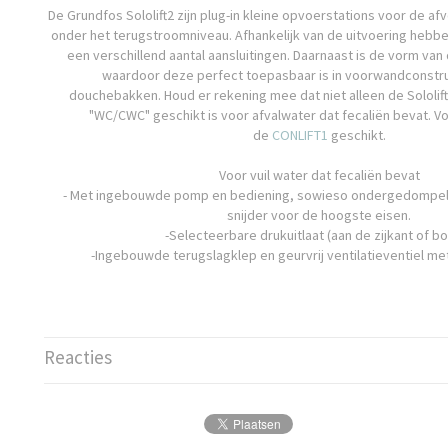
De Grundfos Sololift2 zijn plug-in kleine opvoerstations voor de af
onder het terugstroomniveau. Afhankelijk van de uitvoering hebbe
een verschillend aantal aansluitingen. Daarnaast is de vorm van
waardoor deze perfect toepasbaar is in voorwandconstru
douchebakken. Houd er rekening mee dat niet alleen de Sololif
"WC/CWC" geschikt is voor afvalwater dat fecaliën bevat. V
de
CONLIFT1
geschikt.
Voor vuil water dat fecaliën bevat
- Met ingebouwde pomp en bediening, sowieso ondergedompel
snijder voor de hoogste eisen.
-Selecteerbare drukuitlaat (aan de zijkant of b
-Ingebouwde terugslagklep en geurvrij ventilatieventiel met 
Reacties