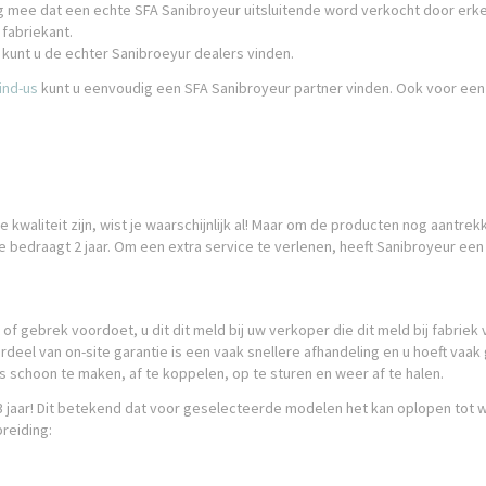
ng mee dat een echte SFA Sanibroyeur uitsluitende word verkocht door erk
fabriekant.
kunt u de echter Sanibroeyur dealers vinden.
ind-us
kunt u eenvoudig een SFA Sanibroyeur partner vinden. Ook voor ee
kwaliteit zijn, wist je waarschijnlijk al! Maar om de producten nog aantre
e bedraagt 2 jaar. Om een extra service te verlenen, heeft Sanibroyeur een 
of gebrek voordoet, u dit dit meld bij uw verkoper die dit meld bij fabriek
rdeel van on-site garantie is een vaak snellere afhandeling en u hoeft va
ts schoon te maken, af te koppelen, op te sturen en weer af te halen.
t 3 jaar! Dit betekend dat voor geselecteerde modelen het kan oplopen tot
reiding: