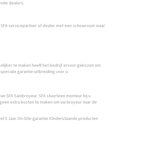
ende dealers.
n SFA servicepartner of dealer met een schowroom waar
kkelijker te maken heeft het bedrijf ervoor gekozen om
speciale garantie-uitbreiding voor u.
 van SFA Sanibroyeur. SFA stuurteen monteur bij u
ak geen extra kosten te maken om uw broyeur naar de
 wel 5 Jaar On-SIte garantie !Onderstaande producten