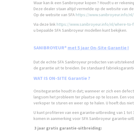
Waar kan ik een Sanibroyeur kopen ? Houdt u er rekeni
Deze dealer staan altijd vermelde op de website van de 
Op de website van SFA
https://www.sanibroyeur.info/nl/
Via deze link
https://www.sanibroyeur.info/nl/where-to-f
u bepaalde SFA Sanibroyeur modellen kunt bekijken.
SANIBROYEUR®
met 5 jaar On-Site Garantie !
Dat de echte SFA Sanibroyeur producten van uitstekende 
de garantie uit te breiden. De standaard fabrieksgaranti
WAT IS ON-SITE Garantie ?
Onsitegarantie houdt in dat; wanneer er zich een defect 
langsom het probleem ter plaatse op te lossen. Een voo
verkoper te sturen en weer op te halen. U hoeft dus nie
U kunt profiteren van een garantie-uitbreiding van 1 to
komen in aanmerking voor SFA Sanibroyeur garantie-uitb
3 jaar gratis garantie-uitbreiding: