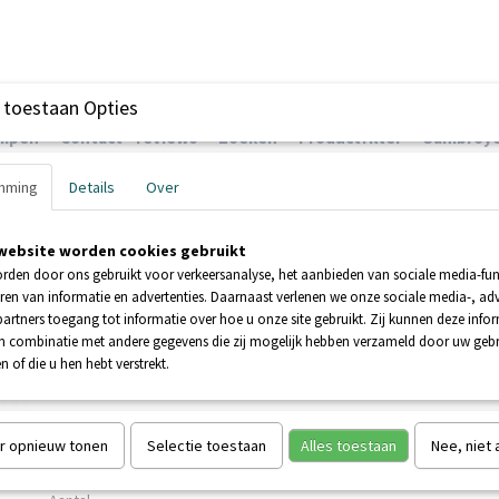
 toestaan Opties
ompen
Contact - reviews
Zoeken
Productfilter
Sanibroye
mming
Details
Over
website worden cookies gebruikt
EHNDER POMPEN
BOOSTERPOMPEN
POMPEN
rden door ons gebruikt voor verkeersanalyse, het aanbieden van sociale media-func
ren van informatie en advertenties. Daarnaast verlenen we onze sociale media-, adv
artners toegang tot informatie over hoe u onze site gebruikt. Zij kunnen deze info
in combinatie met andere gegevens die zij mogelijk hebben verzameld door uw geb
n of die u hen hebt verstrekt.
Grundfos SOLOLIFT2 D-2
€ 451,80
€ 753,00
(inclusief btw 21%)
r opnieuw tonen
Selectie toestaan
Alles toestaan
Nee, niet
Levertijd In overleg