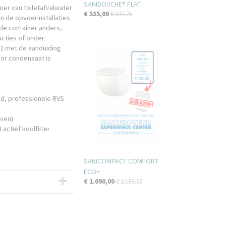
SANIDOUCHE® FLAT
voer van toiletafvalwater
€ 535,00
€ 937,75
n de opvoerinstallaties
 de container anders,
cties of onder
t2 met de aanduiding
oor condensaat is
d, professionele RVS
oven)
actief koolfilter
SANICOMPACT COMFORT
ECO+
€ 1.090,00
€ 2.183,00