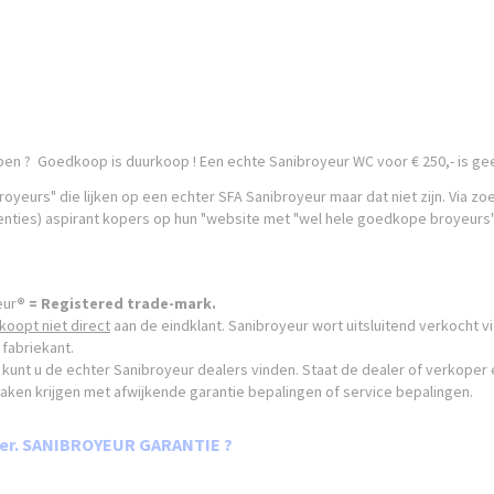
kopen ? Goedkoop is duurkoop ! Een echte Sanibroyeur WC voor € 250,- is g
oyeurs" die lijken op een echter SFA Sanibroyeur maar dat niet zijn. Via
enties) aspirant kopers op hun "website met "wel hele goedkope broyeurs"
eur
® = Registered trade-mark.
koopt niet direct
aan de eindklant. Sanibroyeur wort uitsluitend verkocht 
fabriekant.
kunt u de echter Sanibroyeur dealers vinden. Staat de dealer of verkoper e
aken krijgen met afwijkende garantie bepalingen of service bepalingen.
aler. SANIBROYEUR GARANTIE ?