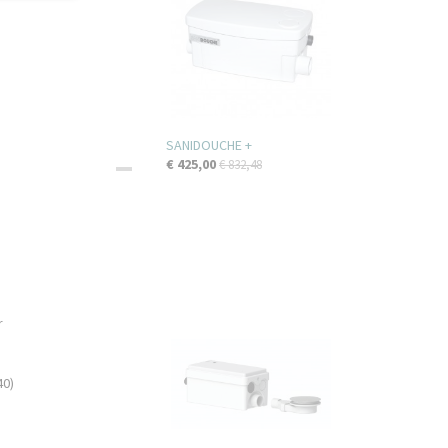
SANIDOUCHE +
€ 425,00
€ 832,48
2
r
40)