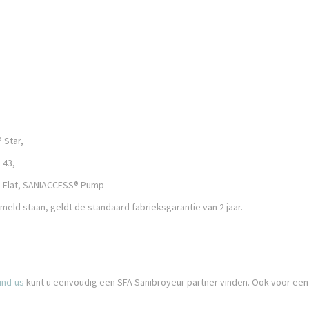
 Star,
 43,
® Flat, SANIACCESS® Pump
rmeld staan, geldt de standaard fabrieksgarantie van 2 jaar.
ind-us
kunt u eenvoudig een SFA Sanibroyeur partner vinden. Ook voor ee