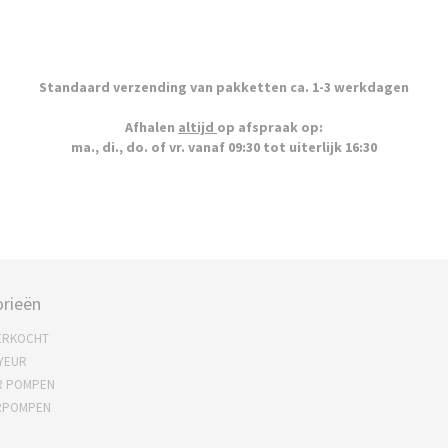
Standaard verzending van pakketten ca. 1-3 werkdagen
Afhalen
altijd
op afspraak op:
ma., di., do. of vr. vanaf 09:30 tot uiterlijk 16:30
rieën
ERKOCHT
YEUR
R POMPEN
RPOMPEN