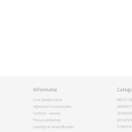
Informatie
Catego
Over Sendpompen
MEEST V
Algemene Voorwaarden
SANIBRO
Contact - reviews
ZEHNDE
Privacyverklaring
BOOSTE
Levertijd & verzendkosten
POMPEN