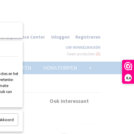
ur Experience Center
Inloggen
Registreren
UW WINKELWAGEN
Geen producten
(0)
POMPPUTTEN
HOMA POMPEN
+
ties en het
9,6
ertentie-
rmatie
ruik van
Ook interessant
 akkoord