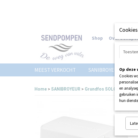
Cookies
Shop
Over Sendp
Toeste
MEEST VERKOCHT
SANIBROYEUR
Op deze 
Z
Cookies wo
personalise
en analysep
Home
>
SANIBROYEUR
>
Grundfos SOLOLIFT2 D-2
gebruiken 
hun dienste
Late