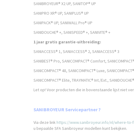
SANIBROYEUR® X2 UP, SANITOP® UP
SANIPRO XR® UP, SANIPLUS® UP
SANIPACK® UP, SANIWALL Pro® UP
SANIDOUCHE® +, SANISPEED® +, SANIVITE® +
1 jaar gratis garantie-uitbreiding:
SANIACCESS® 1, SANIACCESS® 2, SANIACCESS® 3
SANIBEST® Pro, SANICOMPACT® Comfort, SANICOMPACT®
SANICOMPACT® 48, SANICOMPACT® Luxe, SANICOMPACT®
SANICOMPACT® Elite, TRAYMATIC® Int./Ext., SANIDOUCHE
Let op! Voor producten die in bovenstaande lijst niet ve
SANIBROYEUR Servicepartner ?
Via deze link
https://www.sanibroyeur.info/nl/where-to-f
u bepaalde SFA Sanibroyeur modellen kunt bekijken.