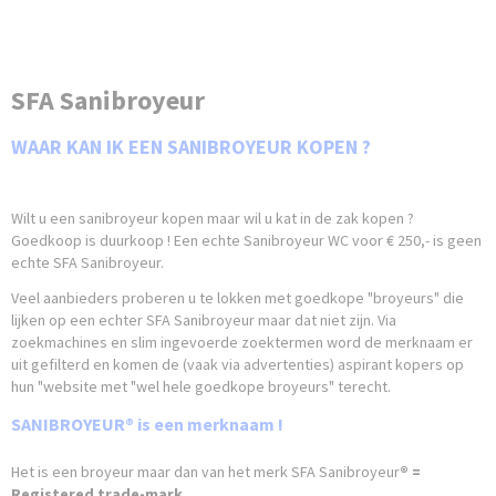
SFA Sanibroyeur
WAAR KAN IK EEN SANIBROYEUR KOPEN ?
Wilt u een sanibroyeur kopen maar wil u kat in de zak kopen ?
Goedkoop is duurkoop ! Een echte Sanibroyeur WC voor € 250,- is geen
echte SFA Sanibroyeur.
Veel aanbieders proberen u te lokken met goedkope "broyeurs" die
lijken op een echter SFA Sanibroyeur maar dat niet zijn. Via
zoekmachines en slim ingevoerde zoektermen word de merknaam er
uit gefilterd en komen de (vaak via advertenties) aspirant kopers op
hun "website met "wel hele goedkope broyeurs" terecht.
SANIBROYEUR® is een merknaam !
Het is een broyeur maar dan van het merk SFA Sanibroyeur
® =
Registered trade-mark.