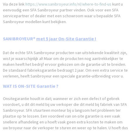
Via deze link
https://www.sanibroyeur.info/nl/where-to-find-us
kunt u
eenvoudig een SFA Sanibroyeur partner vinden. Ook voor een SFA
servicepartner of dealer met een schowroom waar u bepaalde SFA
Sanibroyeur modellen kunt bekijken.
SANIBROYEUR®
met 5 jaar On-Site Garantie !
Dat de echte SFA Sanibroyeur producten van uitstekende kwaliteit zijn,
wist je waarschijnlijk al! Maar om de producten nog aantrekkelijker te
maken heeft het bedrijf ervoor gekozen om de garantie uit te breiden.
De standaard fabrieksgarantie bedraagt 2 jaar. Om een extra service te
verlenen, heeft Sanibroyeur een speciale garantie-uitbreiding voor u.
WAT IS ON-SITE Garantie ?
Onsitegarantie houdt in dat; wanneer er zich een defect of gebrek
voordoet, u dit dit meld bij uw verkoper die dit meld bij fabriek van SFA
Sanibroyeur. SFA stuurteen monteur bij u langsom het probleem ter
plaatse op te lossen. Een voordeel van on-site garantie is een vaak
snellere afhandeling en u hoeft vaak geen extra kosten te maken om
uw broyeur naar de verkoper te sturen en weer op te halen. U hoeft dus