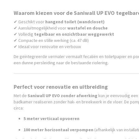
Waarom kiezen voor de Saniwall UP EVO tegelbare
✔ Geschikt voor
hangend toilet (wandcloset)
✔ Aansluitmogelijkheid voor
wastafel en douche
✔ Volledig
tegelbaar en onzichtbaar weggewerkt
✔ Compacte en stille werking (ca. 47 dB)
✔ Ideaal voor renovatie en verbouw
De geïntegreerde vermaler vermaalt fecaliën en toiletpapier en po
een dunne persleiding naar de bestaande riolering.
Perfect voor renovatie en uitbreiding
Met de
Saniwall UP EVO zonder afwerking
kun je eenvoudig een 
badkamer realiseren zonder hak- en breekwerk in de vloer. De pomp
circa:
5 meter verticaal opvoeren
100 meter horizontaal verpompen
(afhankelijk van installat