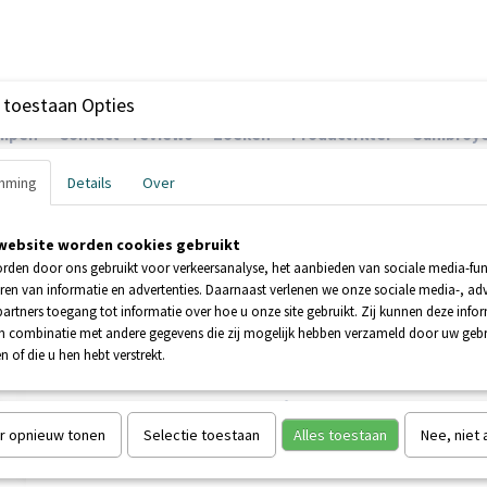
 toestaan Opties
ompen
Contact - reviews
Zoeken
Productfilter
Sanibroye
mming
Details
Over
website worden cookies gebruikt
EHNDER POMPEN
BOOSTERPOMPEN
POMPEN
rden door ons gebruikt voor verkeersanalyse, het aanbieden van sociale media-func
ren van informatie en advertenties. Daarnaast verlenen we onze sociale media-, adv
artners toegang tot informatie over hoe u onze site gebruikt. Zij kunnen deze info
nibroyeur Saniwall UP EVO Tegelbare versie
in combinatie met andere gegevens die zij mogelijk hebben verzameld door uw geb
N HUIS
n of die u hen hebt verstrekt.
Sanibroyeur Saniwall UP E
Tegelbare versie
r opnieuw tonen
Selectie toestaan
Alles toestaan
Nee, niet
€ 1122,25
€ 2244,50
(inclusief btw 21%)