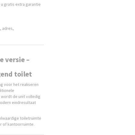
 u gratis extra garantie
, adres,
 versie –
end toilet
ng voor het realiseren
itionele
 wordt de unit volledig
odern eindresultaat
lwaardige toiletruimte
r of kantoorruimte.