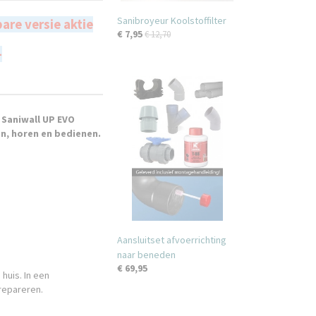
Sanibroyeur Koolstoffilter
are versie aktie
€ 7,95
€ 12,70
-
 Saniwall UP EVO
n, horen en bedienen.
Aansluitset afvoerrichting
naar beneden
€ 69,95
 huis. In een
repareren.