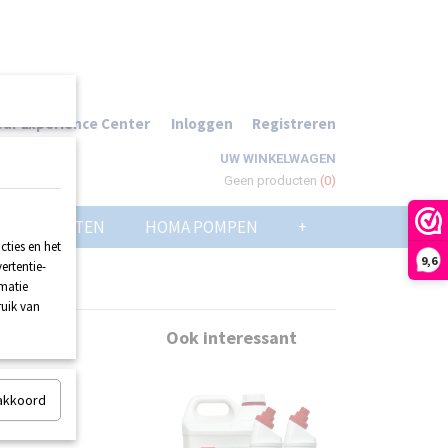
ur Experience Center
Inloggen
Registreren
UW WINKELWAGEN
Geen producten
(0)
POMPPUTTEN
HOMA POMPEN
+
ties en het
9,6
ertentie-
rmatie
ruik van
VO
Ook interessant
 akkoord