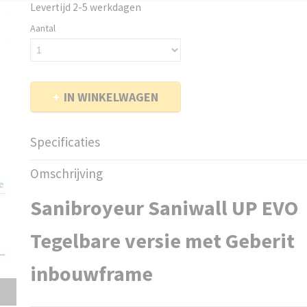
Levertijd 2-5 werkdagen
Aantal
IN WINKELWAGEN
Specificaties
EAN code
3308815076102
Omschrijving
Productcode leverancier
WALLDAC002
Netto gewicht
22,00 Kg
Sanibroyeur Saniwall UP EVO
Tegelbare versie met Geberit
inbouwframe