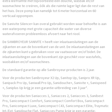
extra leefruimte met bijvoorbeeld een douche, wasbak en/of
wasmachine te creëren, óók als die ruimte lager ligt dan de rest van
het huis. Deze pomp kan namelijk tot 6 meter horizontaal en 60
verticaal oppompen.
De Sanivite Silence+ kan overal gebruikt worden waar behoefte is aan
een waterpomp met grote capaciteit die water van diverse
waterafvoeren probleemloos afvoert naar het riool.
De SANIBROYEUR SANIVITE + heeft vier inlaataansluitingen aan de
zijkanten en aan de bovenkant van de unit. De inlaataansluitingen aan
de zijkanten kunt u gebruiken voor uw vaatwasser en/of bidet. De
inlaataansluitingen aan de bovenkant zijn geschikt voor wastafels,
wasbakken en/of wasmachines.
De standaard garantie op alle Sanibroyeur-producten is 2 jaar.
Voor de producten Sanibroyeur X2 Up, Sanitop Up, Sanipro XR Up,
Sanipack Pro Up, Saniwall Pro Up, Sanidouche+, Sanivite +, Sanispeed
+, Saniplus Up krijg je een garantie-uitbreiding van 3 jaar*.
Voor de producten Saniacces 1, Saniacces 2, Saniacces 3, Sanibest
Pro, Sanicompact Comfort, Sanicompact Comfort Box, Sanicompact
Pro, Sanicompact Luxe, Sanicompact C43, Sanicompact Elite, Traymatic
Int./Ext. Sanidouche Flat, Saniacces Pump krijg je een garantie-