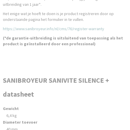
uitbreiding van 1 jaar*.
Het enige wat je hoeft te doen is je product registreren door op
onderstaande pagina het formulier in te vullen.
https://www.sanibroyeur.info/nl/cms/76/register-warranty
(*de garantie-uitbreiding is uitsluitend van toepassing als het
product is geïnstalleerd door een professional)
SANIBROYEUR SANIVITE SILENCE +
datasheet
Gewicht
6,4 kg
Diameter toevoer
40 mm