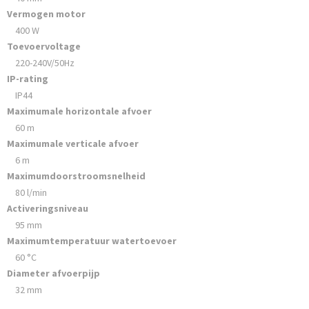
Vermogen motor
400 W
Toevoervoltage
220-240V/50Hz
IP-rating
IP44
Maximumale horizontale afvoer
60 m
Maximumale verticale afvoer
6 m
Maximumdoorstroomsnelheid
80 l/min
Activeringsniveau
95 mm
Maximumtemperatuur watertoevoer
60 °C
Diameter afvoerpijp
32 mm