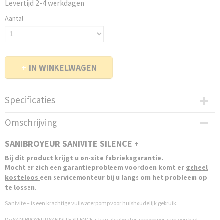
Levertijd 2-4 werkdagen
Aantal
IN WINKELWAGEN
Specificaties
EAN code
Omschrijving
3308815074085
Productcode leverancier
SANIBROYEUR SANIVITE SILENCE +
005096
Bij dit product krijgt u on-site fabrieksgarantie.
Netto gewicht
Mocht er zich een garantieprobleem voordoen komt er
geheel
11,00 Kg
kosteloos
een servicemonteur bij u langs om het probleem op
Afmetingen (l,b,h)
te lossen
.
185 x 412 x 280 cm
Sanivite + is een krachtige vuilwaterpomp voor huishoudelijk gebruik.
De SANIBROYEUR SANIVITE SILENCE + kan afvalwater verpompen van een bad,