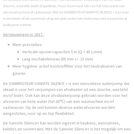
douche, wastafel, bidet of spoelbak, maar daarnaast ook van het hete water van
een wasmachine of vaatwasser. Met de SANIBROYEUR SANIVITE SILENCE + kan men
in de kelder of het souterrain of op een plek onder het rioolniveau een wasruimte of
badkamer creëren.
Vernieuwingen in 2017 :
Meer prestaties:
Verticale opvoercapaciteit 5 m (Q = 45 L/min)
Laag inschakelniveau (65 mm +/- 15 mm)
Meer hygiëne: actief koolstoffilter voor het neutraliseren van
geuren
De SANIBROYEUR SANIVITE SILENCE + is een innovatieve waterpomp die
ideaal is voor het verpompen van afvalwater uit een douche, wastafel
en/of bidet. Ook kan deze afvalwaterpomp gebruikt worden voor het
afvoeren van hete water (tot 60℃) van een wasmachine en/of
vaatwasser. Op de unit kunnen diverse waterafvoeren worden
aangesloten, voor op en top flexibiliteit.
De Sanivite Silence+ kan worden ingezet in keukens, wasruimtes,
kelders en souterrains. Met de Sanivite Silence+ is het mogelijk om een