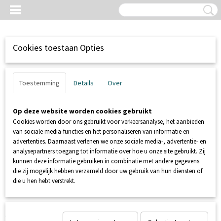
Cookies toestaan Opties
Toestemming
Details
Over
Op deze website worden cookies gebruikt
Cookies worden door ons gebruikt voor verkeersanalyse, het aanbieden
van sociale media-functies en het personaliseren van informatie en
advertenties. Daarnaast verlenen we onze sociale media-, advertentie- en
analysepartners toegang tot informatie over hoe u onze site gebruikt. Zij
kunnen deze informatie gebruiken in combinatie met andere gegevens
Inloggen
Registreren
UW WINKELWAGEN
die zij mogelijk hebben verzameld door uw gebruik van hun diensten of
Geen producten
(0)
die u hen hebt verstrekt.
Home
>
SANIBROYEUR
>
EXPERIENCE CENTER
>
SANIBROYEUR
SANIVITE SILENCE +