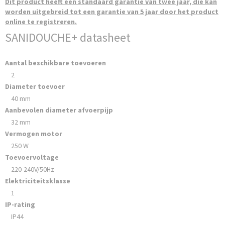
Dit product heeft een standaard garantie van twee jaar, die kan
worden uitgebreid tot een garantie van 5 jaar door het product
online te registreren.
SANIDOUCHE+ datasheet
Aantal beschikbare toevoeren
2
Diameter toevoer
40 mm
Aanbevolen diameter afvoerpijp
32 mm
Vermogen motor
250 W
Toevoervoltage
220-240V/50Hz
Elektriciteitsklasse
1
IP-rating
IP44