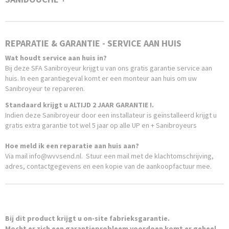
D2UPSTD
Netto gewicht
4,66 Kg
Bruto gewicht
REPARATIE & GARANTIE - SERVICE AAN HUIS
5,50 Kg
Wat houdt service aan huis in?
Bij deze SFA Sanibroyeur krijgt u van ons gratis garantie service aan
huis. In een garantiegeval komt er een monteur aan huis om uw
Sanibroyeur te repareren.
Standaard krijgt u ALTIJD 2 JAAR GARANTIE !.
Indien deze Sanibroyeur door een installateur is geïnstalleerd krijgt u
gratis extra garantie tot wel 5 jaar op alle UP en + Sanibroyeurs
Hoe meld ik een reparatie aan huis aan?
Via mail info@wvvsend.nl. Stuur een mail met de klachtomschrijving,
adres, contactgegevens en een kopie van de aankoopfactuur mee.
Bij dit product krijgt u on-site fabrieksgarantie.
Mocht er zich een garantieprobleem voordoen komt er
geheel