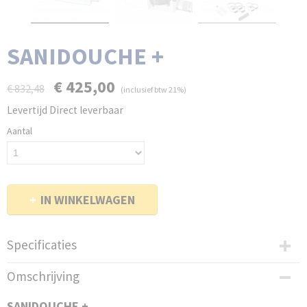
SANIDOUCHE +
€ 425,00
€ 832,48
(inclusief btw 21%)
Levertijd Direct leverbaar
Aantal
IN WINKELWAGEN
Specificaties
EAN code
Omschrijving
3308815074030
Productcode leverancier
SANIDOUCHE +