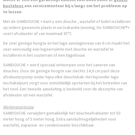
kosteloos
een servicemonteur bij u langs om het probleem op
te lossen
.
Met de SANIDOUCHE + kunt u een douche , wastafel of bidet installeren
op iedere gewenste plaats in uw (vakantie-)woning. De SANIDOUCHE®+
voert afvalwater af van maximaal 35°C.
De zeer geringe hoogte en het lage aanslagniveau van 6 cm maakt het
zeer eenvoudig een logeerruimte met douche en wastafel te
installeren in het souterrain of een bijgebouw.
SANIDOUCHE + werd speciaal ontworpen voor het saneren van
douches. Door de geringe hoogte van slechts 14,6 cm past deze
afvalwaterpomp onder bijna elke douchebak. Het bijzonder lage
inschakelpunt zorgt voor onmiddellijk opstarten bij het betreden van
het riool. Een tweede aansluiting is bedoeld voor de absorptie van
afvalwater uit een wastafel.
Werkingsprincipe
SANIDOUCHE verwijdert gemakkelijk het doucheafvalwater tot 50
meter hoog of 5 meter hoog. Extra aansluitmogelijkheden voor
wastafel, expansie- en condenswater beschikbaar.