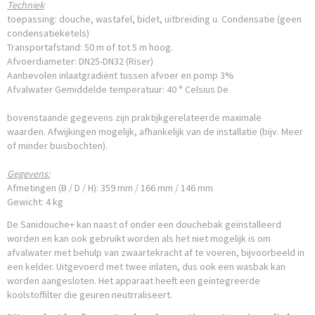
Techniek
toepassing: douche, wastafel, bidet, uitbreiding u. Condensatie (geen
condensatieketels)
Transportafstand: 50 m of tot 5 m hoog.
Afvoerdiameter: DN25-DN32 (Riser)
Aanbevolen inlaatgradiënt tussen afvoer en pomp 3%
Afvalwater Gemiddelde temperatuur: 40 ° Celsius De
bovenstaande gegevens zijn praktijkgerelateerde maximale
waarden. Afwijkingen mogelijk, afhankelijk van de installatie (bijv. Meer
of minder buisbochten).
Gegevens:
Afmetingen (B / D / H): 359 mm / 166 mm / 146 mm
Gewicht: 4 kg
De Sanidouche+ kan naast of onder een douchebak geïnstalleerd
worden en kan ook gebruikt worden als het niet mogelijk is om
afvalwater met behulp van zwaartekracht af te voeren, bijvoorbeeld in
een kelder. Uitgevoerd met twee inlaten, dus ook een wasbak kan
worden aangesloten. Het apparaat heeft een geïntegreerde
koolstoffilter die geuren neutrraliseert.