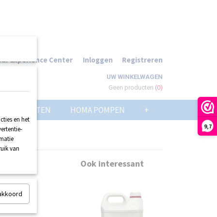
ur Experience Center
Inloggen
Registreren
UW WINKELWAGEN
Geen producten
(0)
POMPPUTTEN
HOMA POMPEN
+
ties en het
9,7
ertentie-
rmatie
ruik van
Ook interessant
 akkoord