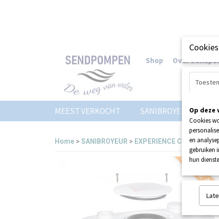
Cookies
Shop
Over Sendp
Toeste
MEEST VERKOCHT
SANIBROYEUR
Op deze 
Z
Cookies wo
personalise
en analysep
Home
>
SANIBROYEUR
>
EXPERIENCE CENTER
>
SA
gebruiken 
SERVICE AAN
hun dienste
Late