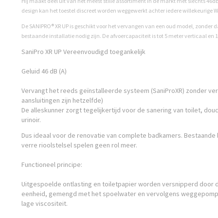
Hij maakt deel uit van het meest stille assortiment in de markt met slechts 46
design kan het toestel discreet worden weggewerkt achter
iedere willekeurige 
De SANIPRO® XR UP is geschikt voor het vervangen van een oud model, zonder 
bestaande installatie nodig zijn. De afvoercapaciteit is tot 5 meter verticaal en
SaniPro XR UP Vereenvoudigd toegankelijk
Geluid 46 dB (A)
Vervangt het reeds geïnstalleerde systeem (SaniProXR) zonder ve
aansluitingen zijn hetzelfde)
De alleskunner zorgt tegelijkertijd voor de sanering van toilet, dou
urinoir.
Dus ideaal voor de renovatie van complete badkamers. Bestaande 
verre rioolstelsel spelen geen rol meer.
Functioneel principe:
Uitgespoelde ontlasting en toiletpapier worden versnipperd door de
eenheid, gemengd met het spoelwater en vervolgens weggepomp
lage viscositeit.