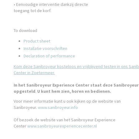
• Eenvoudige interventie dankzij directe
toegang tot de korf.
To download
Product sheet
Installatie voorschriften
Declaration of performance
Kom deze Sanibroyeur kosteloos en vrijblijvend testen in ons Sani
Center in Zoetermeer.
In het Sanibroyeur Experience Center staat deze Sanibroyeu
opgesteld
.
U kunt hem zien, horen en bedienen.
Voor meer informatie kunt u ook kijken op de website van
Sanibroyeur.
www.sanibroyeur.info
Of bezoek de website van het Sanibroyeur Experience
Center
www.sanibroyeurexperiencecenter.nl