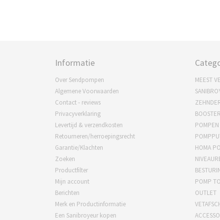
Informatie
Catego
Over Sendpompen
MEEST V
Algemene Voorwaarden
SANIBRO
Contact - reviews
ZEHNDE
Privacyverklaring
BOOSTE
Levertijd & verzendkosten
POMPEN
Retourneren/herroepingsrecht
POMPPU
Garantie/Klachten
HOMA P
Zoeken
NIVEAUR
Productfilter
BESTURI
Mijn account
POMP T
Berichten
OUTLET
Merk en Productinformatie
VETAFSC
Een Sanibroyeur kopen
ACCESSO