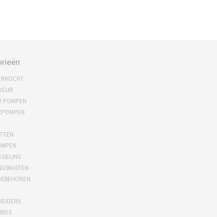
rieën
ERKOCHT
YEUR
R POMPEN
RPOMPEN
TTEN
OMPEN
EGELING
NGSKASTEN
OEBEHOREN
HEIDERS
IRES