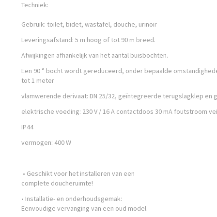
Techniek:
Gebruik: toilet, bidet, wastafel, douche, urinoir
Leveringsafstand: 5 m hoog of tot 90 m breed.
Afwijkingen afhankelijk van het aantal buisbochten.
Een 90 ° bocht wordt gereduceerd, onder bepaalde omstandighede
tot 1 meter
vlamwerende derivaat: DN 25/32, geïntegreerde terugslagklep en g
elektrische voeding: 230 V / 16 A contactdoos 30 mA foutstroom ve
IP44
vermogen: 400 W
• Geschikt voor het installeren van een
complete doucheruimte!
• Installatie- en onderhoudsgemak:
Eenvoudige vervanging van een oud model.