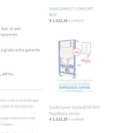
SANICOMPACT COMFORT
BOX
€ 1.122,25
€ 2.244,50
 huis. In een
repareren.
 u gratis extra garantie
, adres,
steem met 4 aansluitingen
, bidet en een douche.
Sanibroyeur Saniwall UP EVO
Tegelbare versie
udige interventie in het
€ 1.122,25
€ 2.244,50
 te legen.