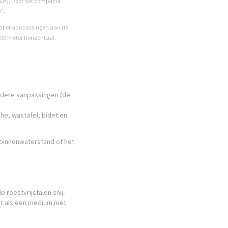
dB(A). Door het compacte
WC.
dat er aanpassingen aan de
 100 meter horizontaal.
rdere aanpassingen (de
che, wastafel, bidet en
binnenwaterstand of het
 roestvrijstalen snij-
t als een medium met