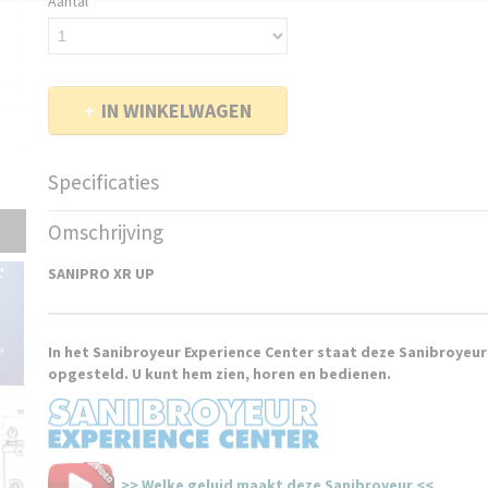
Aantal
IN WINKELWAGEN
Specificaties
EAN code
3308815074108
Omschrijving
Productcode leverancier
00546
Bruto gewicht
15,00 Kg
SANIPRO XR UP
In het Sanibroyeur Experience Center staat deze Sanibroyeu
opgesteld. U kunt hem zien, horen en bedienen.
>> Welke geluid maakt deze Sanibroyeur <<