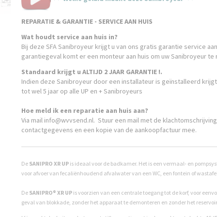
REPARATIE & GARANTIE - SERVICE AAN HUIS
Wat houdt service aan huis in?
Bij deze SFA Sanibroyeur krijgt u van ons gratis garantie service aan
garantiegeval komt er een monteur aan huis om uw Sanibroyeur te 
Standaard krijgt u ALTIJD 2 JAAR GARANTIE !.
Indien deze Sanibroyeur door een installateur is geïnstalleerd krijgt
tot wel 5 jaar op alle UP en + Sanibroyeurs
Hoe meld ik een reparatie aan huis aan?
Via mail info@wvvsend.nl. Stuur een mail met de klachtomschrijving
contactgegevens en een kopie van de aankoopfactuur mee.
De
SANIPRO XR UP
is ideaal voor de badkamer. Het is een vermaal- en pompsy
voor afvoer van fecaliënhoudend afvalwater van een WC, een fontein of wastafel
De
SANIPRO® XR UP
is voorzien van een centrale toegang tot de korf, voor eenvo
geval van blokkade, zonder het apparaat te demonteren en zonder het reservoir