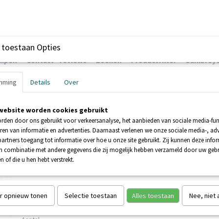
 toestaan Opties
ompen
Contact - reviews
Zoeken
Productfilter
Sanibroye
mming
Details
Over
website worden cookies gebruikt
EHNDER POMPEN
BOOSTERPOMPEN
POMPEN
rden door ons gebruikt voor verkeersanalyse, het aanbieden van sociale media-func
ren van informatie en advertenties. Daarnaast verlenen we onze sociale media-, adv
artners toegang tot informatie over hoe u onze site gebruikt. Zij kunnen deze info
NIPRO XR UP
in combinatie met andere gegevens die zij mogelijk hebben verzameld door uw geb
 HUIS
n of die u hen hebt verstrekt.
SANIPRO XR UP
€ 699,00
€ 1458,05
(inclusief btw 21%)
r opnieuw tonen
Selectie toestaan
Alles toestaan
Nee, niet
Levertijd 2-4 werkdagen