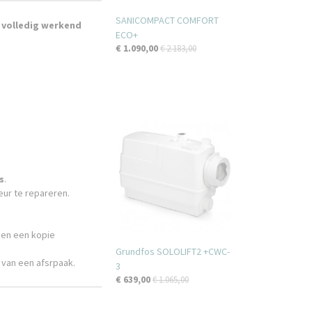
SANICOMPACT COMFORT
r volledig werkend
ECO+
€ 1.090,00
€ 2.183,00
s
.
eur te repareren.
 en een kopie
Grundfos SOLOLIFT2 +CWC-
 van een afsrpaak.
3
€ 639,00
€ 1.065,00