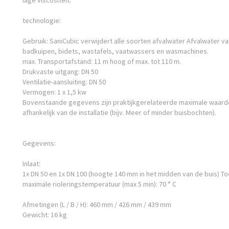
lage viscositeit.
technologie:
Gebruik: SaniCubic verwijdert alle soorten afvalwater Afvalwater va
badkuipen, bidets, wastafels, vaatwassers en wasmachines.
max. Transportafstand: 11 m hoog of max. tot 110 m.
Drukvaste uitgang: DN 50
Ventilatie-aansluiting: DN 50
Vermogen: 1 x 1,5 kw
Bovenstaande gegevens zijn praktijkgerelateerde maximale waarde
afhankelijk van de installatie (bijv. Meer of minder buisbochten).
Gegevens:
Inlaat:
1x DN 50 en 1x DN 100 (hoogte 140 mm in het midden van de buis) 
maximale rioleringstemperatuur (max 5 min): 70 ° C
Afmetingen (L / B / H): 460 mm / 426 mm / 439 mm
Gewicht: 16 kg