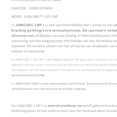
EANCODE: 3308815074436
MODEL: SANICUBIC® 1 GR S WP
SANICUBIC 1 WP L
is een opvoerinstallatie met 1 pomp en een
z
De
krachtig geïntegreerd vermaalsysteem
,
die speciaal is ontw
afvoeren van
afvalwater van een woning of klein handelspand. Het
eenvoudig worden weggepompt met behulp van een afvoerbuis me
diameter. Dit model is ideaal voor het afvoeren van afvalwater va
keuken of wasruimte.
De SANICUBIC 1 GR S WP
is zeer veilig in gebruik. Het apparaat is voorzien van 
gebruikt voor het starten van de motor ten behoeve van een betrouwbare werkin
inschakelen van het alarmsysteem in het geval van overbelasting. Het
apparaat
waterdichtheid (IP68).
De
SANICUBIC 1 WP
is zeer eenvoudig in onderhoud. De motoren en nive
verwijderbaar voor een directe en veilige toegang.
De SANICUBIC 1 WP L is
overstroombaar en
wordt geleverd inclus
bedieningskast en een externe kast voor het bedraad alarm (hoorba