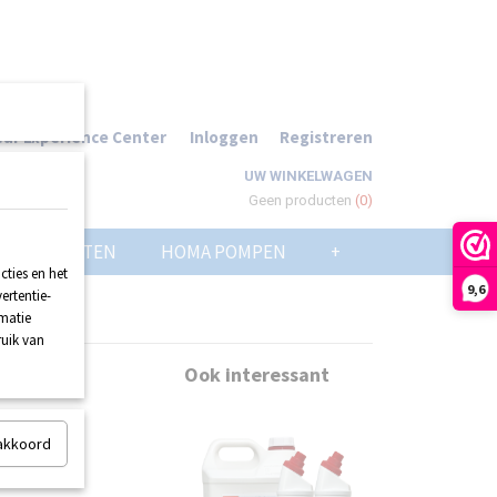
ur Experience Center
Inloggen
Registreren
UW WINKELWAGEN
Geen producten
(0)
POMPPUTTEN
HOMA POMPEN
+
ties en het
9,6
ertentie-
rmatie
ruik van
Ook interessant
 akkoord