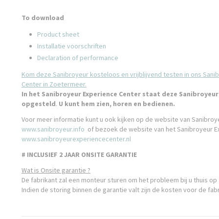
To download
Product sheet
Installatie voorschriften
Declaration of performance
Kom deze Sanibroyeur kosteloos en vrijblijvend testen in ons Sani
Center in Zoetermeer.
In het Sanibroyeur Experience Center staat deze Sanibroyeu
opgesteld
.
U kunt hem zien, horen en bedienen.
Voor meer informatie kunt u ook kijken op de website van Sanibroy
www.sanibroyeur.info
of bezoek de website van het Sanibroyeur E
www.sanibroyeurexperiencecenter.nl
# INCLUSIEF 2 JAAR ONSITE GARANTIE
Wat is Onsite garantie ?
De fabrikant zal een monteur sturen om het probleem bij u thuis op 
Indien de storing binnen de garantie valt zijn de kosten voor de fabr