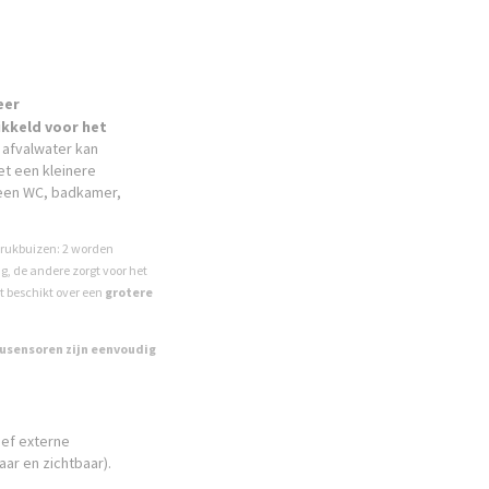
eer
ikkeld voor het
 afvalwater kan
t een kleinere
n een WC, badkamer,
3 drukbuizen: 2 worden
g, de andere zorgt voor het
 beschikt over een
grotere
ausensoren zijn eenvoudig
ief externe
ar en zichtbaar).