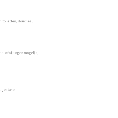
n toiletten, douches,
n. Afwijkingen mogelijk,
Toegestane