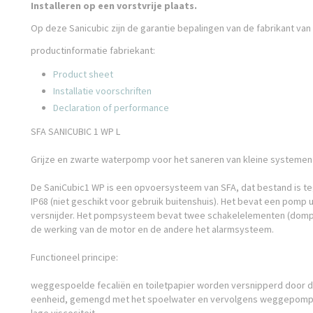
Installeren op een vorstvrije plaats.
Op deze Sanicubic zijn de garantie bepalingen van de fabrikant van
productinformatie fabriekant:
Product sheet
Installatie voorschriften
Declaration of performance
SFA SANICUBIC 1 WP L
Grijze en zwarte waterpomp voor het saneren van kleine systemen 
De SaniCubic1 WP is een opvoersysteem van SFA, dat bestand is t
IP68 (niet geschikt voor gebruik buitenshuis). Het bevat een pomp 
versnijder. Het pompsysteem bevat twee schakelelementen (dompe
de werking van de motor en de andere het alarmsysteem.
Functioneel principe:
weggespoelde fecaliën en toiletpapier worden versnipperd door de 
eenheid, gemengd met het spoelwater en vervolgens weggepomp