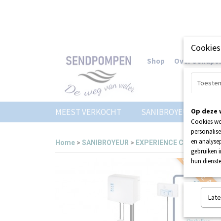
Cookies
Shop
Over Sendp
Toeste
MEEST VERKOCHT
SANIBROYEUR
Op deze 
Z
Cookies wo
personalise
en analysep
Home
>
SANIBROYEUR
>
EXPERIENCE CENTER
>
SA
gebruiken 
SERVICE AAN
hun dienste
Late