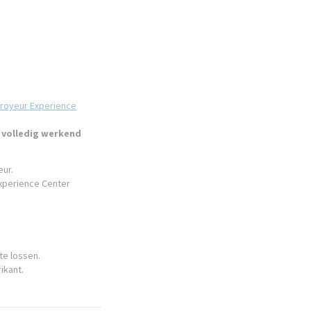
broyeur Experience
r volledig werkend
eur.
xperience Center
te lossen.
ikant.