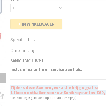
Aantal
IN WINKELWAGEN
Specificaties
Productcode
Sanicubic 1 GR S WP L
Omschrijving
EAN code
3308815102672
Productcode leverancier
CUBIC1WPL
SANICUBIC 1 WP L
Netto gewicht
25,00 Kg
inclusief garantie en service aan huis.
Tijdens deze Sanibroyeur aktie krijg u gratis:
1 flacon ontkalker voor uw Sanibroyeur tbv €60,
(deze korting is gebaseerd op de bruto adviesprijs)