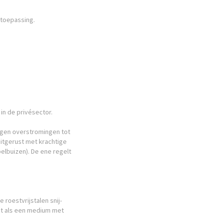
 toepassing.
in de privésector.
egen overstromingen tot
uitgerust met krachtige
lbuizen). De ene regelt
roestvrijstalen snij-
t als een medium met