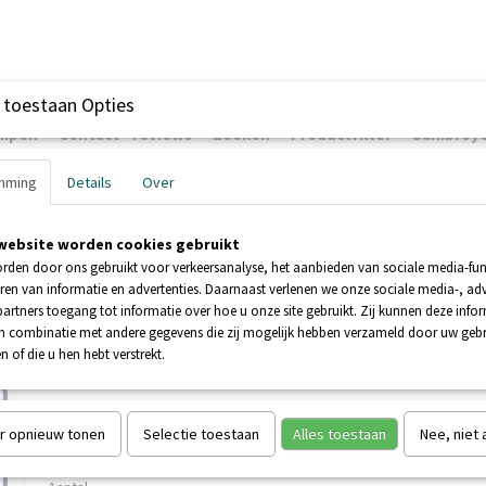
 toestaan Opties
ompen
Contact - reviews
Zoeken
Productfilter
Sanibroye
mming
Details
Over
website worden cookies gebruikt
EHNDER POMPEN
BOOSTERPOMPEN
POMPEN
rden door ons gebruikt voor verkeersanalyse, het aanbieden van sociale media-func
ren van informatie en advertenties. Daarnaast verlenen we onze sociale media-, adv
artners toegang tot informatie over hoe u onze site gebruikt. Zij kunnen deze info
NICUBIC 1 WP L
in combinatie met andere gegevens die zij mogelijk hebben verzameld door uw geb
 HUIS
n of die u hen hebt verstrekt.
SANICUBIC 1 WP L
€ 1497,50
€ 2994,75
(inclusief btw 21%)
r opnieuw tonen
Selectie toestaan
Alles toestaan
Nee, niet
Levertijd 3-6 werkdagen