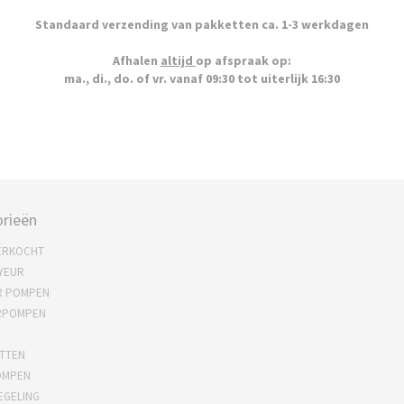
Standaard verzending van pakketten ca. 1-3 werkdagen
Afhalen
altijd
op afspraak op:
ma., di., do. of vr. vanaf 09:30 tot uiterlijk 16:30
rieën
ERKOCHT
YEUR
R POMPEN
RPOMPEN
TTEN
OMPEN
EGELING