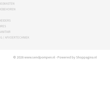
NGSKASTEN
OEBEHOREN
HEIDERS
IRES
ANITAIR
NG / AFVOERTECHNIEK
© 2026 www.sendpompen.nl - Powered by Shoppagina.nl