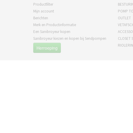
Productfilter
BESTURI
Mijn account
POMP T
Berichten
OUTLET
Merk en Productinformatie
VETAFSC
Een Sanibroyeur kopen
ACCESSO
Sanibroyeur kiezen en kopen bij Sendpompen
CLOSET S
RIOLERI
Herroeping