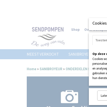
Cookies
Shop
Over Sendp
Toeste
MEEST VERKOCHT
SANIBROYEUR
Op deze 
Z
Cookies wo
personalise
en analysep
Home
>
SANIBROYEUR
>
ONDERDELEN SANIBROYE
gebruiken 
hun dienste
Late