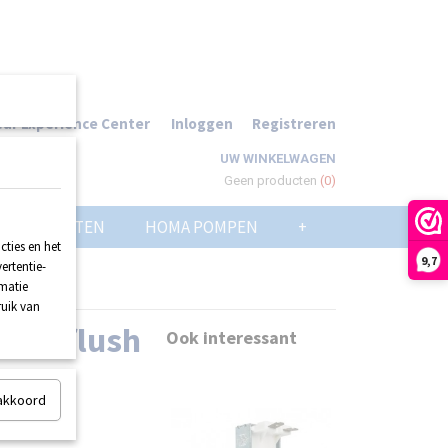
ur Experience Center
Inloggen
Registreren
UW WINKELWAGEN
Geen producten
(0)
POMPPUTTEN
HOMA POMPEN
+
ties en het
9,7
ertentie-
rmatie
ruik van
 Dualflush
Ook interessant
 akkoord