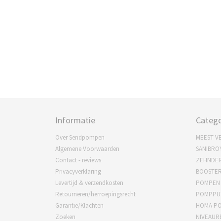
Informatie
Catego
Over Sendpompen
MEEST V
Algemene Voorwaarden
SANIBRO
Contact - reviews
ZEHNDE
Privacyverklaring
BOOSTE
Levertijd & verzendkosten
POMPEN
Retourneren/herroepingsrecht
POMPPU
Garantie/Klachten
HOMA P
Zoeken
NIVEAUR