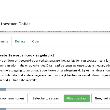
 toestaan Opties
ompen
Contact - reviews
Zoeken
Productfilter
Sanibroye
mming
Details
Over
website worden cookies gebruikt
EHNDER POMPEN
BOOSTERPOMPEN
POMPEN
rden door ons gebruikt voor verkeersanalyse, het aanbieden van sociale media-func
ren van informatie en advertenties. Daarnaast verlenen we onze sociale media-, adv
artners toegang tot informatie over hoe u onze site gebruikt. Zij kunnen deze info
UR
>
Sanibroyeur motor type 11 Dualflush 10SE-1143DB
in combinatie met andere gegevens die zij mogelijk hebben verzameld door uw geb
n of die u hen hebt verstrekt.
Sanibroyeur motor type 11
10SE-1143DB
r opnieuw tonen
Selectie toestaan
Alles toestaan
Nee, niet
€ 528,52
€ 739,19
(inclusief btw 21%)