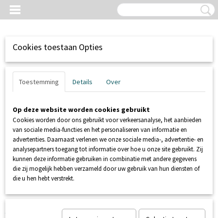
Cookies toestaan Opties
Toestemming
Details
Over
Op deze website worden cookies gebruikt
Cookies worden door ons gebruikt voor verkeersanalyse, het aanbieden
van sociale media-functies en het personaliseren van informatie en
advertenties. Daarnaast verlenen we onze sociale media-, advertentie- en
analysepartners toegang tot informatie over hoe u onze site gebruikt. Zij
kunnen deze informatie gebruiken in combinatie met andere gegevens
Inloggen
Registreren
UW WINKELWAGEN
die zij mogelijk hebben verzameld door uw gebruik van hun diensten of
Geen producten
(0)
die u hen hebt verstrekt.
Home
>
SANIBROYEUR
>
ONDERDELEN SANIBROYEUR
>
SI130207
Sanicombi vlotterkraan