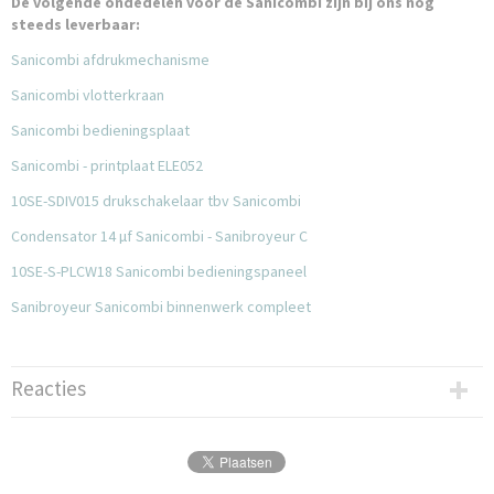
De volgende ondedelen voor de Sanicombi zijn bij ons nog
steeds leverbaar:
Sanicombi afdrukmechanisme
Sanicombi vlotterkraan
Sanicombi bedieningsplaat
Sanicombi - printplaat ELE052
10SE-SDIV015 drukschakelaar tbv Sanicombi
Condensator 14 µf Sanicombi - Sanibroyeur C
10SE-S-PLCW18 Sanicombi bedieningspaneel
Sanibroyeur Sanicombi binnenwerk compleet
Reacties