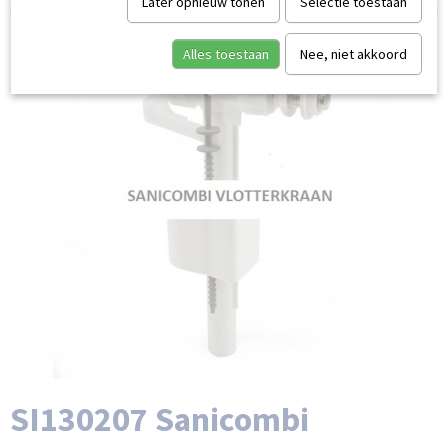
Later opnieuw tonen
Selectie toestaan
Alles toestaan
Nee, niet akkoord
SI130207 Sanicombi