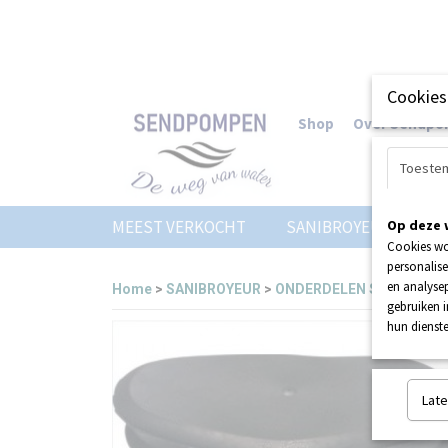
Cookies
Shop
Over Sendp
Toeste
MEEST VERKOCHT
SANIBROYEUR
Op deze 
Z
Cookies wo
personalise
en analysep
Home
>
SANIBROYEUR
>
ONDERDELEN SANIBROYE
gebruiken 
hun dienste
Late