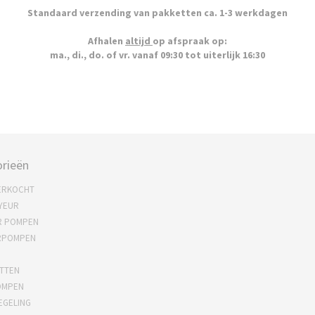
Standaard verzending van pakketten ca. 1-3 werkdagen
Afhalen
altijd
op afspraak op:
ma., di., do. of vr. vanaf 09:30 tot uiterlijk 16:30
rieën
ERKOCHT
YEUR
R POMPEN
RPOMPEN
TTEN
OMPEN
EGELING