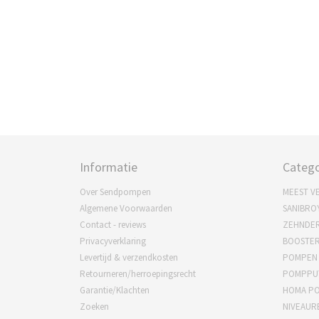
Informatie
Catego
Over Sendpompen
MEEST V
Algemene Voorwaarden
SANIBRO
Contact - reviews
ZEHNDE
Privacyverklaring
BOOSTE
Levertijd & verzendkosten
POMPEN
Retourneren/herroepingsrecht
POMPPU
Garantie/Klachten
HOMA P
Zoeken
NIVEAUR