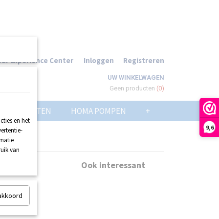
ur Experience Center
Inloggen
Registreren
UW WINKELWAGEN
Geen producten
(0)
POMPPUTTEN
HOMA POMPEN
+
ties en het
9,6
ertentie-
rmatie
ruik van
braan
Ook interessant
 akkoord