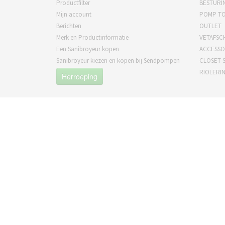
Productfilter
BESTURI
Mijn account
POMP T
Berichten
OUTLET
Merk en Productinformatie
VETAFSC
Een Sanibroyeur kopen
ACCESSO
Sanibroyeur kiezen en kopen bij Sendpompen
CLOSET S
RIOLERI
Herroeping