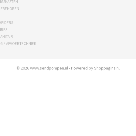
NGSKASTEN
OEBEHOREN
HEIDERS
IRES
ANITAIR
NG / AFVOERTECHNIEK
© 2026 www.sendpompen.nl - Powered by Shoppagina.nl