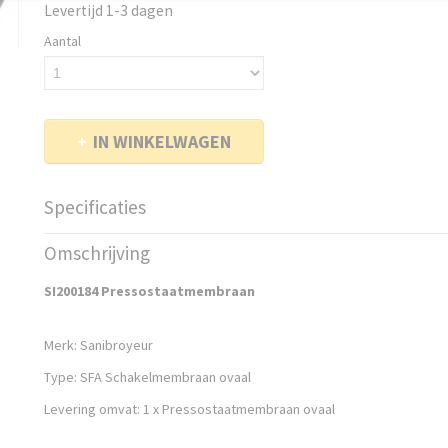
Levertijd 1-3 dagen
Aantal
IN WINKELWAGEN
Specificaties
Bruto gewicht
0,20 Kg
Omschrijving
SI200184 Pressostaatmembraan
Merk: Sanibroyeur
Type: SFA Schakelmembraan ovaal
Levering omvat: 1 x Pressostaatmembraan ovaal