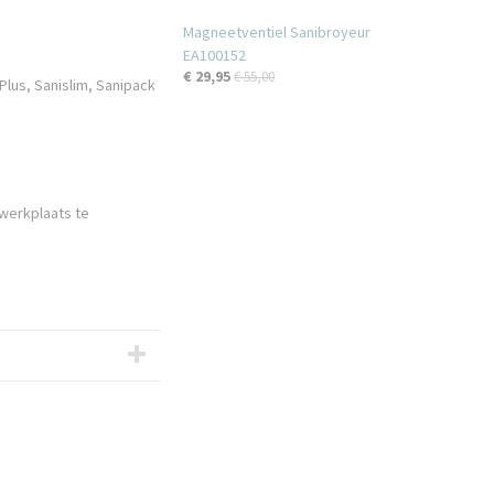
Magneetventiel Sanibroyeur
EA100152
€ 29,95
€ 55,00
Plus, Sanislim, Sanipack
 werkplaats te