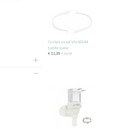
Circlips ovaal VA100144
Sanibroyeur
€ 11,85
€ 16,58