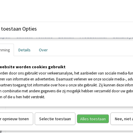
 toestaan Opties
ompen
Contact - reviews
Zoeken
Productfilter
Sanibroye
mming
Details
Over
website worden cookies gebruikt
EHNDER POMPEN
BOOSTERPOMPEN
POMPEN
rden door ons gebruikt voor verkeersanalyse, het aanbieden van sociale media-func
ren van informatie en advertenties. Daarnaast verlenen we onze sociale media-, adv
artners toegang tot informatie over hoe u onze site gebruikt. Zij kunnen deze info
UR
>
SI200184 Pressostaatmembraan Ovaal
in combinatie met andere gegevens die zij mogelijk hebben verzameld door uw geb
n of die u hen hebt verstrekt.
SI200184 Pressostaatmem
Ovaal
r opnieuw tonen
Selectie toestaan
Alles toestaan
Nee, niet
€ 32,50
€ 53,48
(inclusief btw 21%)