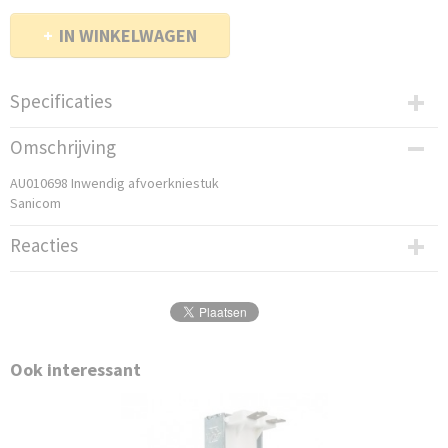
IN WINKELWAGEN
Specificaties
Bruto gewicht
Omschrijving
0,30 Kg
AU010698 Inwendig afvoerkniestuk
Sanicom
Reacties
Ook interessant