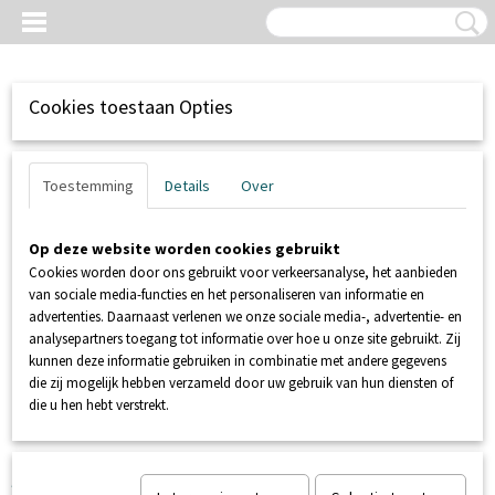
Cookies toestaan Opties
Toestemming
Details
Over
Op deze website worden cookies gebruikt
Cookies worden door ons gebruikt voor verkeersanalyse, het aanbieden
van sociale media-functies en het personaliseren van informatie en
advertenties. Daarnaast verlenen we onze sociale media-, advertentie- en
analysepartners toegang tot informatie over hoe u onze site gebruikt. Zij
kunnen deze informatie gebruiken in combinatie met andere gegevens
Inloggen
Registreren
UW WINKELWAGEN
die zij mogelijk hebben verzameld door uw gebruik van hun diensten of
Geen producten
(0)
die u hen hebt verstrekt.
Home
>
SANIBROYEUR
>
ONDERDELEN SANIBROYEUR
>
AU010698 Inwendig afvoerkniestuk Sanicom