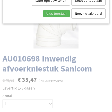
Later opnieuw tonen
Selectie toestaan
Alles toestaan
Nee, niet akkoord
AU010698 Inwendig
afvoerkniestuk Sanicom
€ 35,47
€ 49,61
(inclusief btw 21%)
Levertijd 1-3 dagen
Aantal