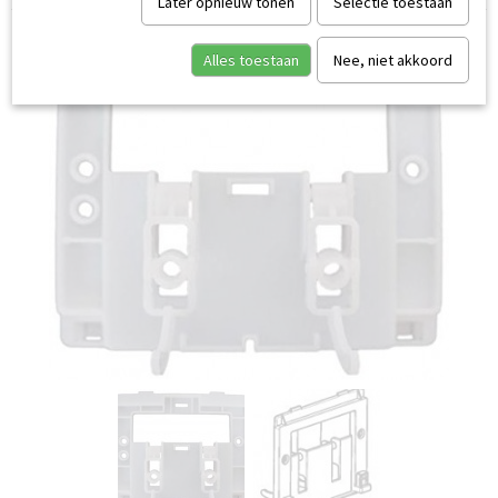
Later opnieuw tonen
Selectie toestaan
Alles toestaan
Nee, niet akkoord