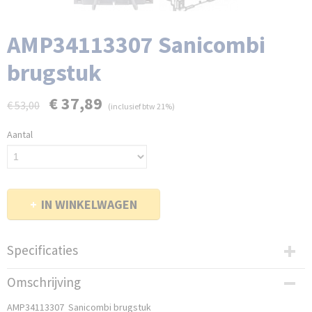
AMP34113307 Sanicombi
brugstuk
€ 37,89
€ 53,00
(inclusief btw 21%)
Aantal
IN WINKELWAGEN
Specificaties
Productcode
Omschrijving
80SI-34113307
AMP34113307 Sanicombi brugstuk
Productcode leverancier