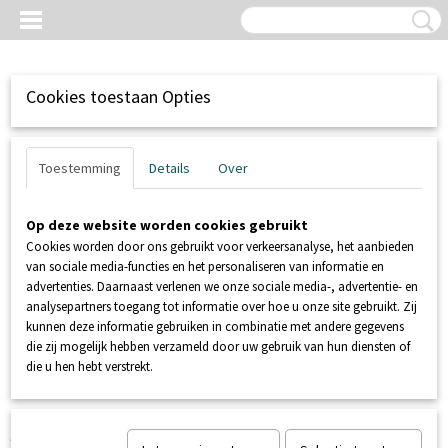
Cookies toestaan Opties
Toestemming
Details
Over
Op deze website worden cookies gebruikt
Cookies worden door ons gebruikt voor verkeersanalyse, het aanbieden
van sociale media-functies en het personaliseren van informatie en
advertenties. Daarnaast verlenen we onze sociale media-, advertentie- en
analysepartners toegang tot informatie over hoe u onze site gebruikt. Zij
kunnen deze informatie gebruiken in combinatie met andere gegevens
Inloggen
Registreren
UW WINKELWAGEN
die zij mogelijk hebben verzameld door uw gebruik van hun diensten of
Geen producten
(0)
die u hen hebt verstrekt.
Home
>
SANIBROYEUR
>
ONDERDELEN SANIBROYEUR
>
AMP34113307 Sanicombi brugstuk