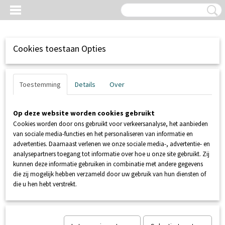
Cookies toestaan Opties
Toestemming
Details
Over
Op deze website worden cookies gebruikt
Cookies worden door ons gebruikt voor verkeersanalyse, het aanbieden
van sociale media-functies en het personaliseren van informatie en
advertenties. Daarnaast verlenen we onze sociale media-, advertentie- en
analysepartners toegang tot informatie over hoe u onze site gebruikt. Zij
kunnen deze informatie gebruiken in combinatie met andere gegevens
Inloggen
Registreren
UW WINKELWAGEN
die zij mogelijk hebben verzameld door uw gebruik van hun diensten of
Geen producten
(0)
die u hen hebt verstrekt.
Home
>
SANIBROYEUR
>
ONDERDELEN SANIBROYEUR
>
Printplaat Sanicubic Pro AC120200