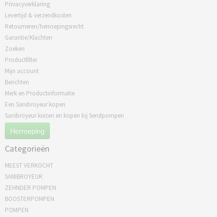
Privacyverklaring
Levertijd & verzendkosten
Retourneren/herroepingsrecht
Garantie/Klachten
Zoeken
Productfilter
Mijn account
Berichten
Merk en Productinformatie
Een Sanibroyeur kopen
Sanibroyeur kiezen en kopen bij Sendpompen
Herroeping
Categorieën
MEEST VERKOCHT
SANIBROYEUR
ZEHNDER POMPEN
BOOSTERPOMPEN
POMPEN