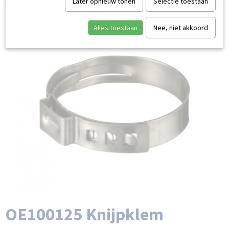
Later opnieuw tonen
Selectie toestaan
Alles toestaan
Nee, niet akkoord
OE100125 Knijpklem