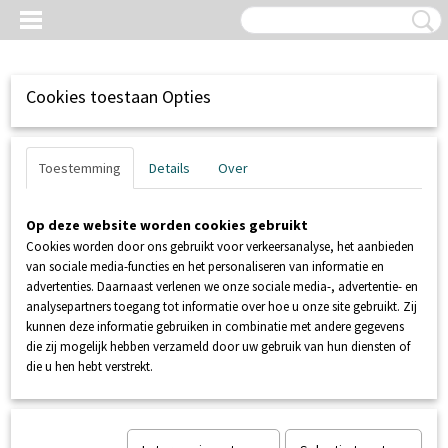
Cookies toestaan Opties
Toestemming
Details
Over
Op deze website worden cookies gebruikt
Cookies worden door ons gebruikt voor verkeersanalyse, het aanbieden
van sociale media-functies en het personaliseren van informatie en
advertenties. Daarnaast verlenen we onze sociale media-, advertentie- en
analysepartners toegang tot informatie over hoe u onze site gebruikt. Zij
kunnen deze informatie gebruiken in combinatie met andere gegevens
Inloggen
Registreren
UW WINKELWAGEN
die zij mogelijk hebben verzameld door uw gebruik van hun diensten of
Geen producten
(0)
die u hen hebt verstrekt.
Home
>
SANIBROYEUR
>
ONDERDELEN SANIBROYEUR
>
OE100125 Knijpklem