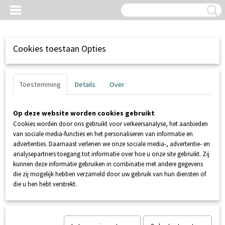
Cookies toestaan Opties
Toestemming
Details
Over
Op deze website worden cookies gebruikt
Cookies worden door ons gebruikt voor verkeersanalyse, het aanbieden
van sociale media-functies en het personaliseren van informatie en
advertenties. Daarnaast verlenen we onze sociale media-, advertentie- en
analysepartners toegang tot informatie over hoe u onze site gebruikt. Zij
kunnen deze informatie gebruiken in combinatie met andere gegevens
Inloggen
Registreren
UW WINKELWAGEN
die zij mogelijk hebben verzameld door uw gebruik van hun diensten of
Geen producten
(0)
die u hen hebt verstrekt.
Home
>
SANIBROYEUR
>
ONDERHOUD EN REINIGEN
>
VVS-Pro
sneloplossend wc-papier voor broyeur of camping toilet