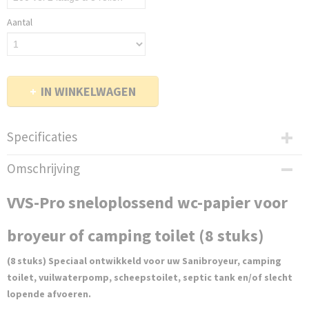
Aantal
IN WINKELWAGEN
Specificaties
Bruto gewicht
Omschrijving
0,55 Kg
VVS-Pro sneloplossend wc-papier voor
broyeur of camping toilet (8 stuks)
(8 stuks) Speciaal ontwikkeld voor uw Sanibroyeur, camping
toilet, vuilwaterpomp, scheepstoilet, septic tank en/of slecht
lopende afvoeren.