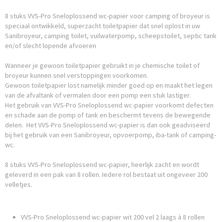
8 stuks VVS-Pro Sneloplossend wc-papier voor camping of broyeur is
speciaal ontwikkeld, superzacht toiletpapier dat snel oplost in uw
Sanibroyeur, camping toilet, vuilwaterpomp, scheepstoilet, septic tank
en/of slecht lopende afvoeren
Wanneer je gewoon toiletpapier gebruikt in je chemische toilet of
broyeur kunnen snel verstoppingen voorkomen.
Gewoon toiletpapier lost namelijk minder goed op en maakt het legen
van de afvaltank of vermalen door een pomp een stuk lastiger.
Het gebruik van VVS-Pro Sneloplossend wc-papier voorkomt defecten
en schade aan de pomp of tank en beschermt tevens de bewegende
delen. Het VVS-Pro Sneloplossend wc-papier is dan ook geadviseerd
bij het gebruik van een Sanibroyeur, opvoerpomp, iba-tank of camping-
wc.
8 stuks VVS-Pro Sneloplossend wc-papier, heerlijk zacht en wordt
geleverd in een pak van 8 rollen. Iedere rol bestaat uit ongeveer 200
velletjes.
VVS-Pro Sneloplossend wc-papier wit 200 vel 2 laags à 8 rollen