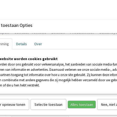
 toestaan Opties
ompen
Contact - reviews
Zoeken
Productfilter
Sanibroye
mming
Details
Over
website worden cookies gebruikt
EHNDER POMPEN
BOOSTERPOMPEN
POMPEN
rden door ons gebruikt voor verkeersanalyse, het aanbieden van sociale media-func
ren van informatie en advertenties. Daarnaast verlenen we onze sociale media-, adv
artners toegang tot informatie over hoe u onze site gebruikt. Zij kunnen deze info
1 VX
in combinatie met andere gegevens die zij mogelijk hebben verzameld door uw geb
 HUIS
n of die u hen hebt verstrekt.
SANICUBIC 1 VX
€ 2015,00
€ 3814,00
(inclusief btw 21%)
r opnieuw tonen
Selectie toestaan
Alles toestaan
Nee, niet
Aantal