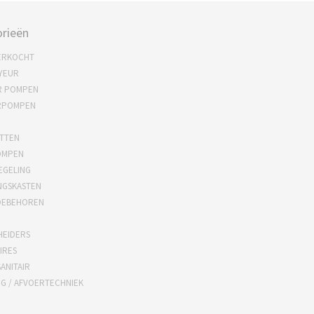
rieën
ERKOCHT
YEUR
R POMPEN
RPOMPEN
TTEN
OMPEN
EGELING
NGSKASTEN
OEBEHOREN
HEIDERS
IRES
ANITAIR
NG / AFVOERTECHNIEK