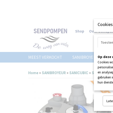
Cookies
Shop
Over Sendp
Toeste
MEEST VERKOCHT
SANIBROYEUR
Op deze 
Z
Cookies wo
personalise
en analysep
Home
>
SANIBROYEUR
>
SANICUBIC
>
SANICUBIC 
gebruiken 
SERVICE AAN
hun dienste
Late