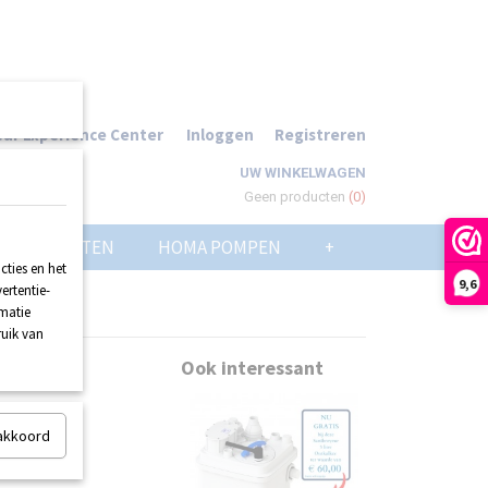
ur Experience Center
Inloggen
Registreren
UW WINKELWAGEN
Geen producten
(0)
POMPPUTTEN
HOMA POMPEN
+
ties en het
9,6
ertentie-
rmatie
ruik van
Ook interessant
 akkoord