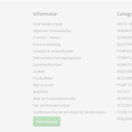
Informatie
Catego
Over Sendpompen
MEEST V
Algemene Voorwaarden
SANIBRO
Contact - reviews
ZEHNDE
Privacyverklaring
BOOSTE
Levertijd & verzendkosten
POMPEN
Retourneren/herroepingsrecht
POMPPU
Garantie/Klachten
HOMA P
Zoeken
NIVEAUR
Productfilter
BESTURI
Mijn account
POMP T
Berichten
OUTLET
Merk en Productinformatie
VETAFSC
Een Sanibroyeur kopen
ACCESSO
Sanibroyeur kiezen en kopen bij Sendpompen
CLOSET S
RIOLERI
Herroeping