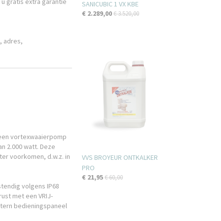
 u gratis extra garantie
SANICUBIC 1 VX KBE
€ 2.289,00
€ 3.520,00
, adres,
n een vortexwaaierpomp
an 2.000 watt. Deze
er voorkomen, d.w.z. in
VVS BROYEUR ONTKALKER
PRO
€ 21,95
€ 60,00
stendig volgens IP68
rust met een VRIJ-
xtern bedieningspaneel