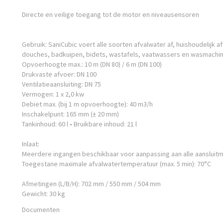
Directe en veilige toegang tot de motor en niveausensoren
Gebruik: SaniCubic voert alle soorten afvalwater af, huishoudelijk af
douches, badkuipen, bidets, wastafels, vaatwassers en wasmachin
Opvoerhoogte max.: 10 m (DN 80) / 6 m (DN 100)
Drukvaste afvoer: DN 100
Ventilatieaansluiting: DN 75
Vermogen: 1 x 2,0 kw
Debiet max. (bij 1 m opvoerhoogte): 40 m3/h
Inschakelpunt: 165 mm (± 20 mm)
Tankinhoud: 60 l • Bruikbare inhoud: 21 l
Inlaat:
Meerdere ingangen beschikbaar voor aanpassing aan alle aansluit
Toegestane maximale afvalwatertemperatuur (max. 5 min): 70°C
Afmetingen (L/B/H): 702 mm / 550 mm / 504 mm
Gewicht: 30 kg
Documenten