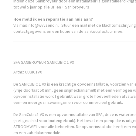
Indien deze Sanibroyeur door een installateur is geïnstalleerd krijgt
tot wel 5 jaar op alle UP en + Sanibroyeurs
Hoe meld ik een reparatie aan huis aan?
Via mail info@wvvsend.nl. Stuur een mail met de klachtomschrijving
contactgegevens en een kopie van de aankoopfactuur mee.
SFA SANIBROYEUR SANICUBIC 1 VX
Artnr.: CUBIC1VX
De SANICUBIC 1 VX is een krachtige opvoerinstallatie, voorzien va
(vrije doorlaat 50 mm, geen snijmechanisme!!) met een vermogen v
opvoerinstallatie wordt gebruikt waar grote hoeveelheden afvalwat
een- en meergezinswoningen en voor commercieel gebruik.
De SaniCubic1 VX is een opvoerinstallatie van SFA, deze is waterbe
(niet geschikt voor buitengebruik). Het bevat een pomp die is uitge
STROOMWIEL voor alle behoeften. De opvoerinstallatie heeft een e
en een kabelalarmmodule.