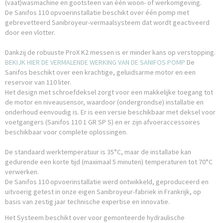
(vaat)wasmachine en gootsteen van één woon- of werkomgeving.
De Sanifos 110 opvoerinstallatie beschikt over één pomp met
gebrevetteerd Sanibroyeur-vermaalsysteem dat wordt geactiveerd
door een vlotter.
Dankzij de robuuste ProX K2 messen is er minder kans op verstopping.
BEKIJK HIER DE VERMALENDE WERKING VAN DE SANIFOS POMP
De
Sanifos beschikt over een krachtige, geluidsarme motor en een
reservoir van 110 liter.
Het design met schroefdeksel zorgt voor een makkelijke toegang tot
de motor en niveausensor, waardoor (ondergrondse) installatie en
onderhoud eenvoudig is. Er is een versie beschikbaar met deksel voor
voetgangers (Sanifos 110 1 GR SP S) en er zijn afvoeraccessoires
beschikbaar voor complete oplossingen.
De standaard werktemperatuur is 35°C, maar de installatie kan
gedurende een korte tijd (maximaal 5 minuten) temperaturen tot 70°C
verwerken.
De Sanifos 110 opvoerinstallatie werd ontwikkeld, geproduceerd en
uitvoerig getest in onze eigen Sanibroyeur-fabriek in Frankrijk, op
basis van zestig jaar technische expertise en innovatie.
Het Systeem beschikt over voor gemonteerde hydraulische