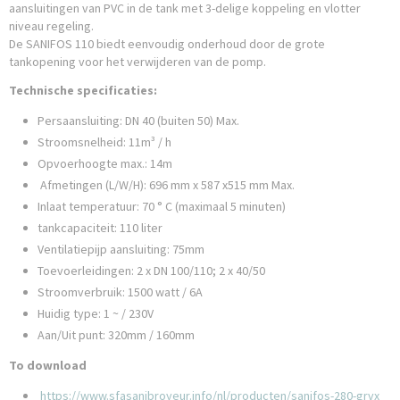
aansluitingen van PVC in de tank met 3-delige koppeling en vlotter
niveau regeling.
De SANIFOS 110 biedt eenvoudig onderhoud door de grote
tankopening voor het verwijderen van de pomp.
Technische specificaties:
Persaansluiting: DN 40 (buiten 50) Max.
Stroomsnelheid: 11m³ / h
Opvoerhoogte max.: 14m
Afmetingen (L/W/H): 696 mm x 587 x515 mm Max.
Inlaat temperatuur: 70 ° C (maximaal 5 minuten)
tankcapaciteit: 110 liter
Ventilatiepijp aansluiting: 75mm
Toevoerleidingen: 2 x DN 100/110; 2 x 40/50
Stroomverbruik: 1500 watt / 6A
Huidig ​​type: 1 ~ / 230V
Aan/Uit punt: 320mm / 160mm
To download
https://www.sfasanibroyeur.info/nl/producten/sanifos-280-grvx