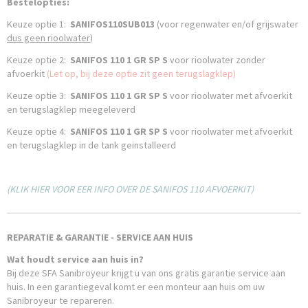
Bestelopties:
Keuze optie 1:
SANIFOS110SUB013
(voor regenwater en/of grijswater
dus geen rioolwater
)
Keuze optie 2:
SANIFOS 110 1 GR SP S
voor rioolwater zonder
afvoerkit
(Let op, bij deze optie zit geen terugslagklep)
Keuze optie 3:
SANIFOS 110 1 GR SP S
voor rioolwater
met afvoerkit
en terugslagklep meegeleverd
Keuze optie 4:
SANIFOS 110 1 GR SP S
voor rioolwater met afvoerkit
en terugslagklep in de tank geinstalleerd
(KLIK HIER VOOR EER INFO OVER DE SANIFOS 110 AFVOERKIT)
REPARATIE & GARANTIE - SERVICE AAN HUIS
Wat houdt service aan huis in?
Bij deze SFA Sanibroyeur krijgt u van ons gratis garantie service aan
huis. In een garantiegeval komt er een monteur aan huis om uw
Sanibroyeur te repareren.