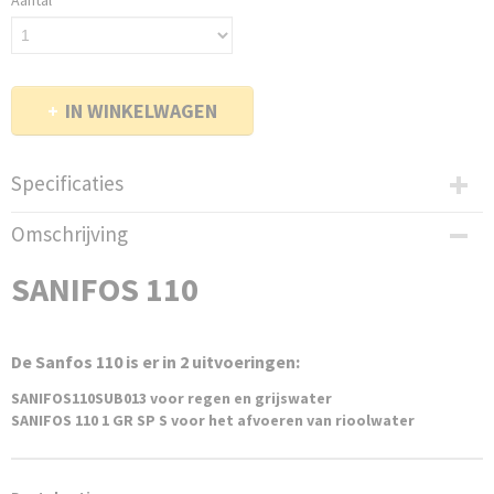
Aantal
IN WINKELWAGEN
Specificaties
Productcode
Omschrijving
SF110
EAN code
SANIFOS 110
3308815074993
Productcode leverancier
SANIFOS110
De Sanfos 110 is er in 2 uitvoeringen:
Netto gewicht
23,00 Kg
SANIFOS110SUB013 voor regen en grijswater
SANIFOS 110 1 GR SP S voor het afvoeren van rioolwater