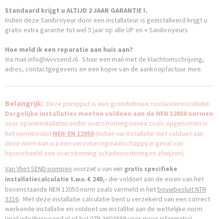
Standaard krijgt u ALTIJD 2 JAAR GARANTIE !.
Indien deze Sanibroyeur door een installateur is geïnstalleerd krijgt u
gratis extra garantie tot wel 5 jaar op alle UP en + Sanibroyeurs
Hoe meld ik een reparatie aan huis aan?
Via mail info@wvvsend.nl. Stuur een mail met de klachtomschrijving,
adres, contactgegevens en een kopie van de aankoopfactuur mee.
Belangrijk:
Deze pompput is een grondinbouw rioolwaterinstallatie.
Dergelijke installaties moeten voldoen aan de NEN 12050 normen
voor
onder overstromingsnivea zoals opgenomen in
opvoerinstallaties
het normbesluit
NEN-EN
12050
(indien uw installatie niet voldoet aan
deze norm kan o.a een verzekeringmaatschappij in geval van
bijvoorbeeld een overstroming schadevorderingen afwijzen)
Van
Vliet
SEND pompen
voorziet u van een
gratis specifieke
die voldoet aan de eisen van het
installatiecalculatie
t.w.v. € 240,-
bovenstaande NEN 12050 norm zoals vermeld in het
bouwbesluit NTR
3216
. Met deze installatie calculatie bent u verzekerd van een correct
werkende installatie en voldoet uw installtie aan de wettelijke norm.
(mail
info@wvvsend.nl
of bel 079-3602889 voor meer informatie)